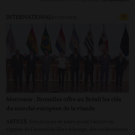
22/05/2026
13
commentaires
INTERNATIONAL
CONT
F
P
ECONOMIE
Mercosur : Bruxelles offre au Brésil les clés
du marché européen de la viande
ARTICLE.
Une dizaine de jours avant l’entrée en
vigueur de l’accord de libre échange, des technocrates