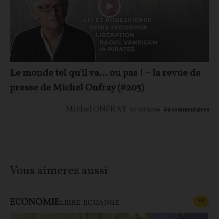
Le monde tel qu'il va… ou pas ! – la revue de
presse de Michel Onfray (#203)
Michel ONFRAY
01/08/2026
69
commentaires
Vous aimerez aussi
ECONOMIE
CONT
F
P
LIBRE-ÉCHANGE