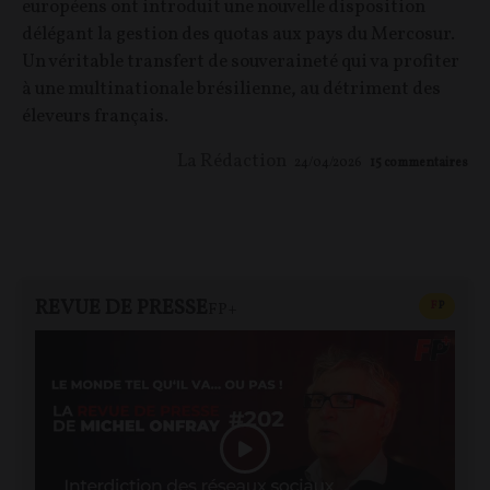
européens ont introduit une nouvelle disposition
délégant la gestion des quotas aux pays du Mercosur.
Un véritable transfert de souveraineté qui va profiter
à une multinationale brésilienne, au détriment des
éleveurs français.
La Rédaction
24/04/2026
15
commentaires
REVUE DE PRESSE
CONTEN
F
P
FP+