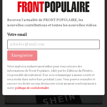
protection face aux pratiques commerciales
chinoises. Mais la lenteur et l’inefficacité dans
l’action, c'est justement la spécialité de l’Union
Recevez l'actualité de FRONT POPULAIRE, les
européenne…
nouvelles contributions et toutes les nouvelles vidéos
La Rédaction
09/06/2026
24
commentaires
Votre email
ECONOMIE
CONT
F
P
CHINE
Enregistrer
Votre mail sera exclusivement utilisé pour vous envoyer des
informations de Front Populaire, édité par les Editions du Plénitre,
responsable du traitement. Il ne sera communiqué à aucune société et
sera stocké dans notre base pendant 3 ans. Vous pouvez connaître et
exercer vos droits ou vous désinscrire à tout moment conformément à
notre
politique de confidentialité