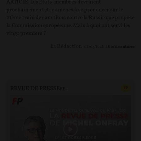
ARTICLE.
Les États-membres devraient
prochainement être amenés à se prononcer sur le
21ème train de sanctions contre la Russie que propose
la Commission européenne. Mais à quoi ont servi les
vingt premiers ?
La Rédaction
06/07/2026
18
commentaires
REVUE DE PRESSE
CONTEN
F
P
FP+