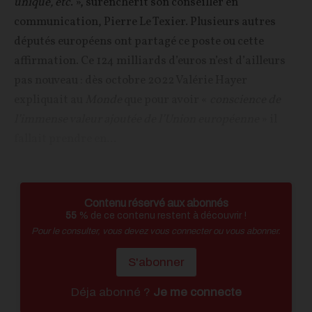
unique, etc
. », surenchérit son conseiller en
communication, Pierre Le Texier. Plusieurs autres
députés européens ont partagé ce poste ou cette
affirmation. Ce 124 milliards d’euros n’est d’ailleurs
pas nouveau : dès octobre 2022 Valérie Hayer
expliquait au
Monde
que pour avoir «
conscience de
l’immense valeur ajoutée de l’Union européenne
» il
fallait prendre en...
Contenu réservé aux abonnés
55
% de ce contenu restent à découvrir !
Pour le consulter, vous devez vous connecter ou vous abonner.
S'abonner
Déja abonné ?
Je me connecte