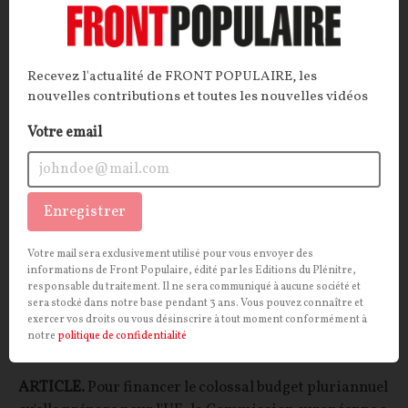
Bruno Guillard
24/07/2026
11
commentaires
INTERNATIONAL
CONT
F
P
TÉLÉCOMS
Recevez l'actualité de FRONT POPULAIRE, les
nouvelles contributions et toutes les nouvelles vidéos
Votre email
Enregistrer
Votre mail sera exclusivement utilisé pour vous envoyer des
informations de Front Populaire, édité par les Editions du Plénitre,
responsable du traitement. Il ne sera communiqué à aucune société et
sera stocké dans notre base pendant 3 ans. Vous pouvez connaître et
Comment l’Eurogroupe compte remplir les
exercer vos droits ou vous désinscrire à tout moment conformément à
notre
politique de confidentialité
coffres de Bruxelles
ARTICLE.
Pour financer le colossal budget pluriannuel