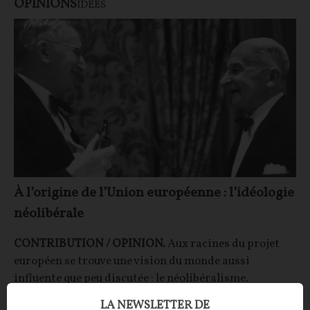
OPINIONS
IDÉES
À l’origine de l’Union européenne : l’idéologie
néolibérale
CONTRIBUTION / OPINION.
Aux racines du projet
européen se trouve une vision du monde aussi
influente que peu discutée : le néolibéralisme.
Décorticage.
LA NEWSLETTER DE