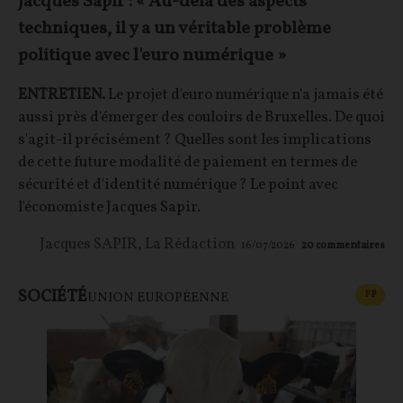
Jacques Sapir : « Au-delà des aspects
techniques, il y a un véritable problème
politique avec l'euro numérique »
ENTRETIEN.
Le projet d'euro numérique n'a jamais été
aussi près d'émerger des couloirs de Bruxelles. De quoi
s'agit-il précisément ? Quelles sont les implications
de cette future modalité de paiement en termes de
sécurité et d'identité numérique ? Le point avec
l'économiste Jacques Sapir.
Jacques SAPIR
,
La Rédaction
16/07/2026
20
commentaires
SOCIÉTÉ
CONT
F
P
UNION EUROPÉENNE