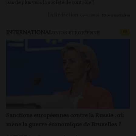
pas de plus vers la société de contrôle ?
La Rédaction
09/07/2026
30
commentaires
INTERNATIONAL
CONT
F
P
UNION EUROPÉENNE
Sanctions européennes contre la Russie : où
mène la guerre économique de Bruxelles ?