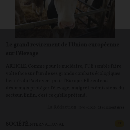
Le grand revirement de l'Union européenne
sur l’élevage
ARTICLE
. Comme pour le nucléaire, l’UE semble faire
volte face sur l’un de ses grands combats écologiques
hérités du Pacte vert pour l’Europe. Elle entend
désormais protéger l’élevage, malgré les émissions du
secteur. Enfin, c'est ce qu'elle prétend.
La Rédaction
16/07/2026
25
commentaires
SOCIÉTÉ
CONT
F
P
INTERNATIONAL