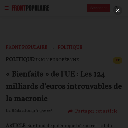
S'abonner
FRONT POPULAIRE
POLITIQUE
CONT
POLITIQUE
UNION EUROPÉENNE
F
P
« Bienfaits » de l'UE : Les 124
milliards d’euros introuvables de
la macronie
Partager cet article
La Rédaction
31/03/2026
ARTICLE
. Sur fond de polémique liée au retrait du