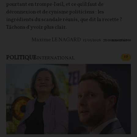
pourtant en trompe-l'œil, et ce qu'il faut de
déconnexion et de cynisme politiciens : les
ingrédients du scandale réunis, que dit la recette ?
Tâchons d'y voir plus clair.
Maxime LE NAGARD
15/05/2026
72
commentaires
POLITIQUE
CONT
F
P
INTERNATIONAL