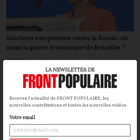
Sanctions européennes contre la Russie : où
mène la guerre économique de Bruxelles ?
ARTICLE.
Les États-membres devraient
prochainement être amenés à se prononcer sur le
LA NEWSLETTER DE
21ème train de sanctions contre la Russie que propose
la Commission européenne. Mais à quoi ont servi les
vingt premiers ?
Recevez l'actualité de FRONT POPULAIRE, les
La Rédaction
nouvelles contributions et toutes les nouvelles vidéos
06/07/2026
18
commentaires
Votre email
OPINIONS
INTERNATIONAL