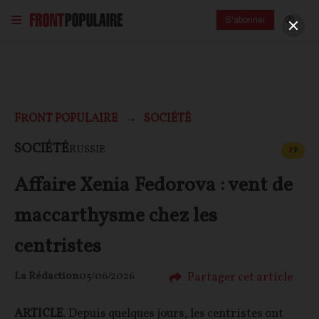
S'abonner
FRONT POPULAIRE
SOCIÉTÉ
CONT
SOCIÉTÉ
RUSSIE
F
P
Affaire Xenia Fedorova : vent de
maccarthysme chez les
centristes
Partager cet article
La Rédaction
05/06/2026
ARTICLE
. Depuis quelques jours, les centristes ont