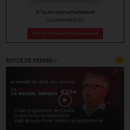
N°25 en vente actuellement
À commander ici
Voir les formules d'abonnement
REVUE DE PRESSE
CONT
F
P
FP+