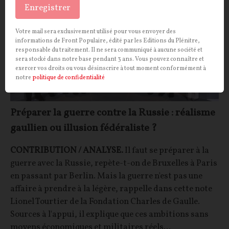
Enregistrer
Votre mail sera exclusivement utilisé pour vous envoyer des
informations de Front Populaire, édité par les Editions du Plénitre,
responsable du traitement. Il ne sera communiqué à aucune société et
sera stocké dans notre base pendant 3 ans. Vous pouvez connaître et
exercer vos droits ou vous désinscrire à tout moment conformément à
notre
politique de confidentialité
Préparer la guerre contre la Russie : réalisme
gaullien ou illusion fédéraliste ?
CONTRIBUTION / ANALYSE.
Il faut se préparer à la
guerre avec la Russie, repète-t-on de Bruxelles à Paris
en passant par Berlin. Mais la guerre n'est pas une
affaire à prendre à la légère, rappelle dans cette note
Lionel Tourtier de la Fondation Charles de Gaulle.
Sources à l'appui, il explique que ces ambitions sans
moyens économiques et militaires réels...