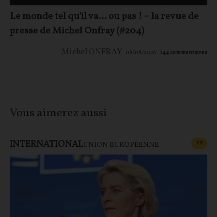
Le monde tel qu'il va… ou pas ! – la revue de
presse de Michel Onfray (#204)
Michel ONFRAY
08/08/2026
144
commentaires
Vous aimerez aussi
INTERNATIONAL
CONT
F
P
UNION EUROPÉENNE