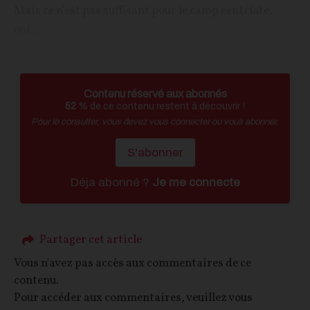
Mais ce n’est pas suffisant pour le camp centriste,
qui...
Contenu réservé aux abonnés
52
% de ce contenu restent à découvrir !
Pour le consulter, vous devez vous connecter ou vous abonner.
S'abonner
Déja abonné ?
Je me connecte
Partager cet article
Vous n'avez pas accès aux commentaires de ce
contenu.
Pour accéder aux commentaires, veuillez vous