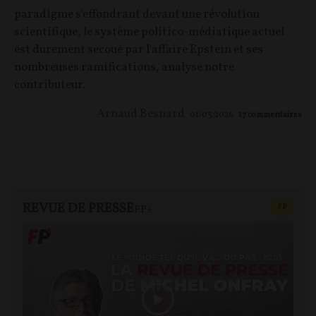
paradigme s'effondrant devant une révolution
scientifique, le système politico-médiatique actuel
est durement secoué par l'affaire Epstein et ses
nombreuses ramifications, analyse notre
contributeur.
Arnaud Besnard
01/03/2026
17
commentaires
REVUE DE PRESSE
CONTEN
F
P
FP+