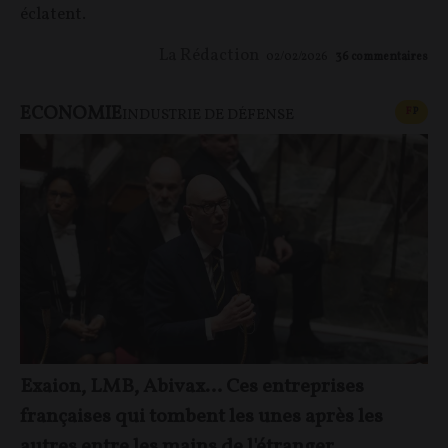
éclatent.
La Rédaction
02/02/2026
36
commentaires
ECONOMIE
CONT
F
P
INDUSTRIE DE DÉFENSE
Exaion, LMB, Abivax… Ces entreprises
françaises qui tombent les unes après les
autres entre les mains de l'étranger