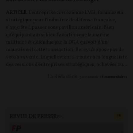
ARTICLE
. L’entreprise corrézienne LMB, forunisseur
stratégique pour l'industrie de défense française,
s’apprête à passer sous pavillon américain. Bien
qu’équipant aussi bien l’aviation que la marine
militaire et défendue par la DGA qui voit d’un
mauvais œil cette transaction, Bercy n’oppose pas de
veto à sa vente. Laquelle vient s'ajouter à la longue liste
des cessions d'entreprises stratégiques, achevées ou...
La Rédaction
30/01/2026
18
commentaires
REVUE DE PRESSE
CONTEN
F
P
FP+