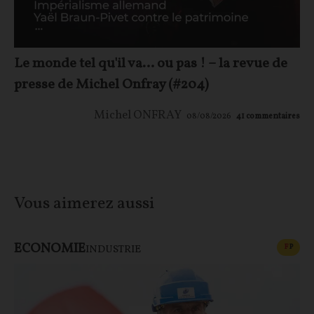
Le monde tel qu'il va… ou pas ! – la revue de
presse de Michel Onfray (#204)
Michel ONFRAY
08/08/2026
41
commentaires
Vous aimerez aussi
ECONOMIE
CONT
F
P
INDUSTRIE