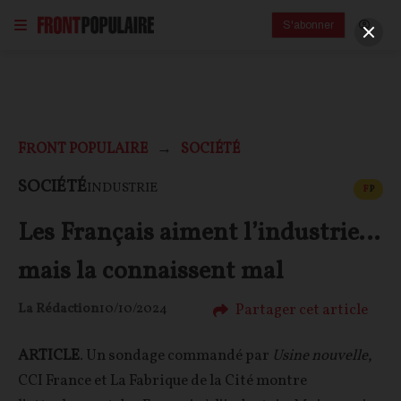
S'abonner
FRONT POPULAIRE
SOCIÉTÉ
CONT
SOCIÉTÉ
INDUSTRIE
F
P
Les Français aiment l’industrie…
mais la connaissent mal
Partager cet article
La Rédaction
10/10/2024
ARTICLE
. Un sondage commandé par
Usine nouvelle
,
CCI France et La Fabrique de la Cité montre