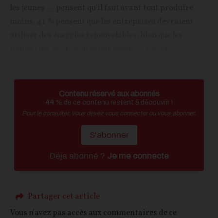
les jeunes — pensent qu’il faut avant tout produire
moins. 41 % pensent que les entreprises devraient
utiliser des énergies renouvelables, bien que les
industries, énergivores par essence, soient...
Contenu réservé aux abonnés
44
% de ce contenu restent à découvrir !
Pour le consulter, vous devez vous connecter ou vous abonner.
S'abonner
Déja abonné ?
Je me connecte
Partager cet article
Vous n'avez pas accès aux commentaires de ce