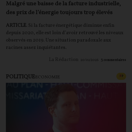
Malgré une baisse de la facture industrielle,
des prix de l’énergie toujours trop élevés
ARTICLE
. Si la facture énergétique diminue enfin
depuis 2020, elle est loin d’avoir retrouvé les niveaux
observés en 2019. Une situation paradoxale aux
racines assez inquiétantes.
La Rédaction
20/02/2026
3
commentaires
POLITIQUE
CONT
F
P
ECONOMIE