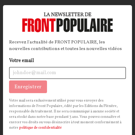
ECONOMIE
CONT
F
P
INDUSTRIE AUTOMOBILE
LA NEWSLETTER DE
Recevez l'actualité de FRONT POPULAIRE, les
nouvelles contributions et toutes les nouvelles vidéos
Votre email
Enregistrer
Un référendum pour sauver l’industrie
Votre mail sera exclusivement utilisé pour vous envoyer des
française ?
informations de Front Populaire, édité par les Editions du Plénitre,
responsable du traitement. Il ne sera communiqué à aucune société et
ARTICLE
. Dans une tribune publiée dans
Le Figaro,
sera stocké dans notre base pendant 3 ans. Vous pouvez connaître et
exercer vos droits ou vous désinscrire à tout moment conformément à
vingt personnalités, parmi lesquelles Jacques Sapir,
notre
politique de confidentialité
Arnaud Montebourg, Marcel Gauchet ou Natacha