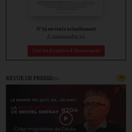
N°25 en vente actuellement
À commander ici
Voir les formules d'abonnement
REVUE DE PRESSE
CONT
F
P
FP+