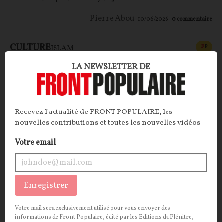
Pierre Abou
10/06/2026
0
commentaire
CULTURE
CONT
F
P
ISLAM
LA NEWSLETTER DE
Recevez l'actualité de FRONT POPULAIRE, les
nouvelles contributions et toutes les nouvelles vidéos
Votre email
Fascination islamophile
Enregistrer
Sujet délicat, l’islam ? Pas pour Ferghane Azihari qui
Votre mail sera exclusivement utilisé pour vous envoyer des
s’insurge contre la soumission des élites françaises à
informations de Front Populaire, édité par les Editions du Plénitre,