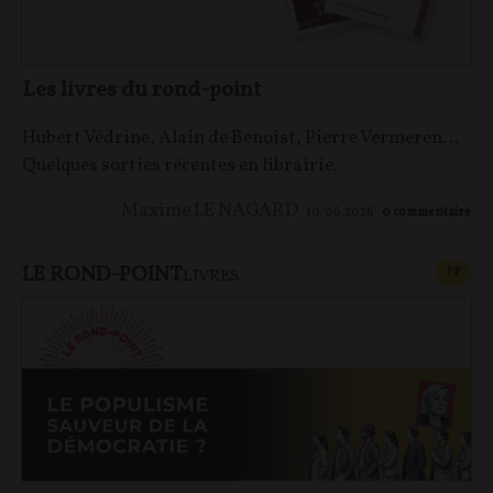
Les livres du rond-point
Hubert Védrine, Alain de Benoist, Pierre Vermeren…
Quelques sorties récentes en librairie.
Maxime LE NAGARD
10/06/2026
0
commentaire
LE ROND-POINT
CONT
F
P
LIVRES