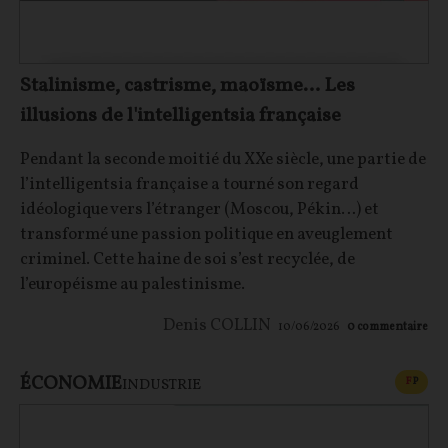
Stalinisme, castrisme, maoïsme… Les
illusions de l'intelligentsia française
Pendant la seconde moitié du XXe siècle, une partie de
l’intelligentsia française a tourné son regard
idéologique vers l’étranger (Moscou, Pékin…) et
transformé une passion politique en aveuglement
criminel. Cette haine de soi s’est recyclée, de
l’européisme au palestinisme.
Denis COLLIN
10/06/2026
0
commentaire
ÉCONOMIE
CONT
F
P
INDUSTRIE