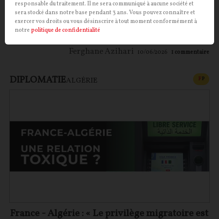
responsable du traitement. Il ne sera communiqué à aucune société et
une religion qu’il considère en porte à faux avec les
sera stocké dans notre base pendant 3 ans. Vous pouvez connaître et
principes républicains et les valeurs portées par la
exercer vos droits ou vous désinscrire à tout moment conformément à
modernité libérale.
notre
politique de confidentialité
Ferghane Azihari
10/06/2026
1
commentaire
DIPLOMATIE
CONT
F
P
ALGÉRIE
France - Algérie : « Le privilège migratoire est