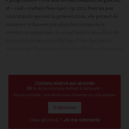
« progressiste » (vocable révolutionnaire, de gauche)
et « cool » (culture New Age) » (p. 212). Pour un peu
caricaturale que soit la présentation, elle permet de
ramasser le funeste paradoxe historique de la
révolution numérique. Le grand mérite de ce livre du
journaliste et essayiste Philippe Vion-Dury est de
montrer que l’apparence de neutralité des entreprises
de...
Contenu réservé aux abonnés
95
% de ce contenu restent à découvrir !
Pour le consulter, vous devez vous connecter ou vous abonner.
S'abonner
Déja abonné ?
Je me connecte