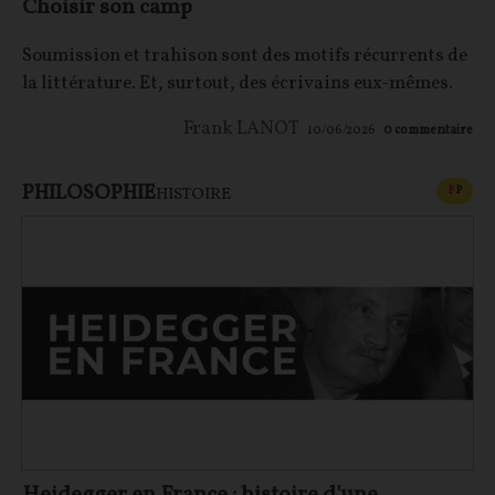
Choisir son camp
Soumission et trahison sont des motifs récurrents de
la littérature. Et, surtout, des écrivains eux-mêmes.
Frank LANOT
10/06/2026
0
commentaire
PHILOSOPHIE
CONT
F
P
HISTOIRE