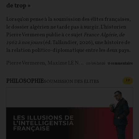
de trop »
Lorsqu’on pense à la soumission des élites françaises,
le dossier algérien ne tarde pas à surgir. L’historien
Pierre Vermeren publie à ce sujet
France Algérie, de
1962 à nos jours
(éd. Tallandier, 2026), une histoire de
la relation politico-diplomatique entre les deux pays.
Pierre Vermeren
,
Maxime LE NAGARD
10/06/2026
0
commentaire
PHILOSOPHIE
CONT
F
P
SOUMISSION DES ÉLITES