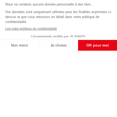
Abonnez-vous à notre newsletter
éditoriale
Enregistrer
CONTACT RÉDACTION
Pour nous écrire, proposer votre aide, un projet
concret, nous vous répondrons,
c'est ici :
contact@frontpopulaire.fr
CONTACT ABONNEMENT
Pour toute question, notre SERVICE CLIENTS
d'Evreux est à votre écoute au
02 78 88 00 35 du lundi au vendredi entre 9h et
18h , ou par mail à :