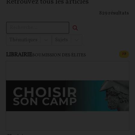
Retrouvez tous les articles
829
résultats
Thématiques
Sujets
LIBRAIRIE
CONT
F
P
SOUMISSION DES ÉLITES