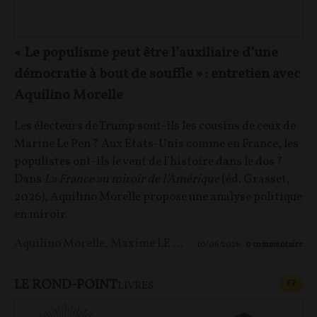
« Le populisme peut être l’auxiliaire d’une
démocratie à bout de souffle » : entretien avec
Aquilino Morelle
Les électeurs de Trump sont-ils les cousins de ceux de
Marine Le Pen ? Aux États-Unis comme en France, les
populistes ont-ils le vent de l’histoire dans le dos ?
Dans
La France au miroir de l’Amérique
(éd. Grasset,
2026), Aquilino Morelle propose une analyse politique
en miroir.
Aquilino Morelle
,
Maxime LE NAGARD
10/06/2026
0
commentaire
LE ROND-POINT
CONT
F
P
LIVRES