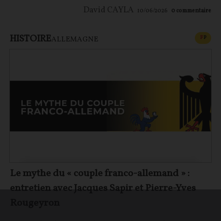
David CAYLA
10/06/2026
0
commentaire
HISTOIRE
CONT
F
P
ALLEMAGNE
Le mythe du « couple franco-allemand » :
entretien avec Jacques Sapir et Pierre-Yves
Rougeyron