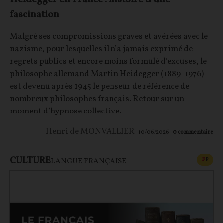
Heidegger en France : histoire d'une
fascination
Malgré ses compromissions graves et avérées avec le
nazisme, pour lesquelles il n’a jamais exprimé de
regrets publics et encore moins formulé d’excuses, le
philosophe allemand Martin Heidegger (1889-1976)
est devenu après 1945 le penseur de référence de
nombreux philosophes français. Retour sur un
moment d’hypnose collective.
Henri de MONVALLIER
10/06/2026
0
commentaire
CULTURE
CONT
F
P
LANGUE FRANÇAISE