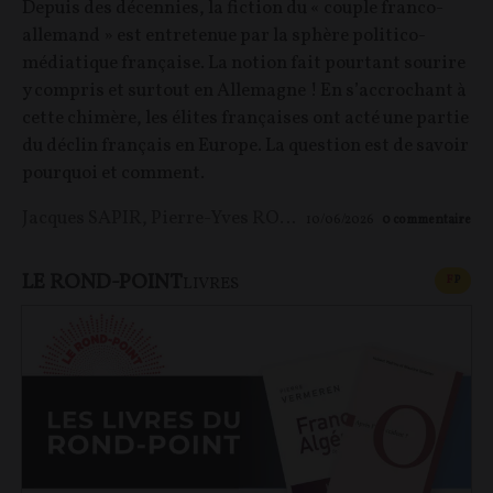
Depuis des décennies, la fiction du « couple franco-
allemand » est entretenue par la sphère politico-
médiatique française. La notion fait pourtant sourire
y compris et surtout en Allemagne ! En s’accrochant à
cette chimère, les élites françaises ont acté une partie
du déclin français en Europe. La question est de savoir
pourquoi et comment.
Jacques SAPIR
,
Pierre-Yves ROUGEYRON
,
Maxime LE 
10/06/2026
0
commentaire
LE ROND-POINT
CONT
F
P
LIVRES