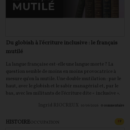
Du globish à l'écriture inclusive : le français
mutilé
La langue française est-elle une langue morte ? La
question semble de moins en moins provocatrice à
mesure qu’on la mutile. Une double mutilation : par le
haut, avec le globish et le sabir managérial et, par le
bas, avec les militants de l’écriture dite « inclusive ».
Ingrid RIOCREUX
10/06/2026
0
commentaire
HISTOIRE
CONT
F
P
OCCUPATION