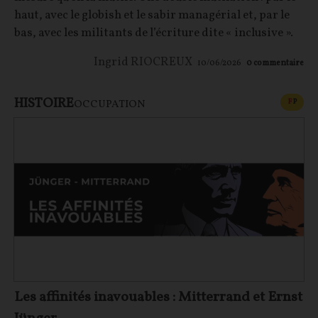
haut, avec le globish et le sabir managérial et, par le
bas, avec les militants de l’écriture dite « inclusive ».
Ingrid RIOCREUX
10/06/2026
0
commentaire
HISTOIRE
CONT
F
P
OCCUPATION
Les affinités inavouables : Mitterrand et Ernst