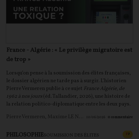
France - Algérie : « Le privilège migratoire est
de trop »
Lorsqu’on pense à la soumission des élites françaises,
le dossier algérien ne tarde pas à surgir. L’historien
Pierre Vermeren publie à ce sujet
France Algérie, de
1962 à nos jours
(éd. Tallandier, 2026), une histoire de
la relation politico-diplomatique entre les deux pays.
Pierre Vermeren
,
Maxime LE NAGARD
10/06/2026
0
commentaire
PHILOSOPHIE
CONT
F
P
SOUMISSION DES ÉLITES