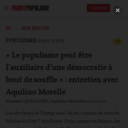
S'abonner
FP
NOS REVUES
CONT
POPULISME
DÉMOCRATIE
F
P
« Le populisme peut être
l’auxiliaire d’une démocratie à
bout de souffle » : entretien avec
Aquilino Morelle
Maxime LE NAGARD
,
Aquilino Morelle
10/06/2026
Les électeurs de Trump sont-ils les cousins de ceux de
Marine Le Pen ? Aux États-Unis comme en France, les