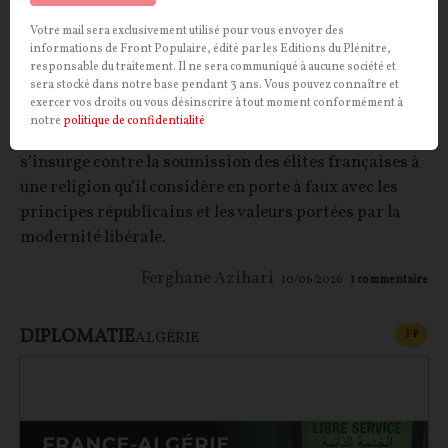
Votre mail sera exclusivement utilisé pour vous envoyer des
informations de Front Populaire, édité par les Editions du Plénitre,
responsable du traitement. Il ne sera communiqué à aucune société et
sera stocké dans notre base pendant 3 ans. Vous pouvez connaître et
Fascination islamophile
exercer vos droits ou vous désinscrire à tout moment conformément à
notre
politique de confidentialité
Sujet délicat, l’islam ? Pas pour Ferghane Azihari qui
s’insurge contre la soumission des élites françaises à
une religion qu’il considère en porte à faux avec les
principes républicains et les valeurs portées par la
modernité libérale.
Ferghane Azihari
10/06/2026
1
commentaire
DIPLOMATIE
CONT
F
P
ALGÉRIE