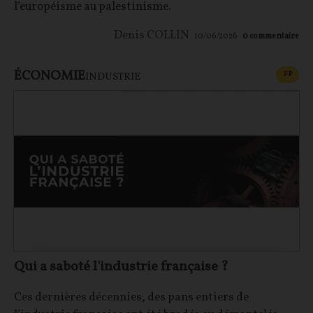
l’européisme au palestinisme.
Denis COLLIN
10/06/2026
0
commentaire
ÉCONOMIE
CONT
F
P
INDUSTRIE
Qui a saboté l'industrie française ?
Ces dernières décennies, des pans entiers de