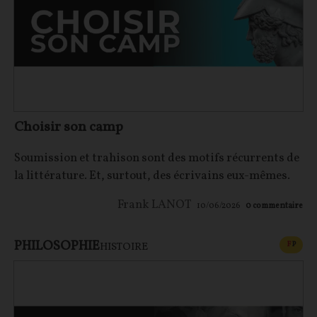
Choisir son camp
Soumission et trahison sont des motifs récurrents de
la littérature. Et, surtout, des écrivains eux-mêmes.
Frank LANOT
10/06/2026
0
commentaire
PHILOSOPHIE
CONT
F
P
HISTOIRE