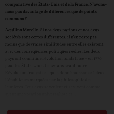
comparative des États-Unis et de la France. N’avons-
nous pas davantage de différences que de points
communs ?
Aquilino Morelle :
Si nos deux nations et nos deux
sociétés sont certes différentes, il n’en reste pas
moins que de vraies similitudes entre elles existent,
avec des conséquences politiques réelles. Les deux
pays ont connu une révolution fondatrice – en 1776
pour les États-Unis, treize ans avant notre
Révolution française – qui a donné naissance à deux
Républiques marquées par la philosophie des
Lumières. Tous deux se veulent et se vivent comme
ayant une vocation universaliste et...