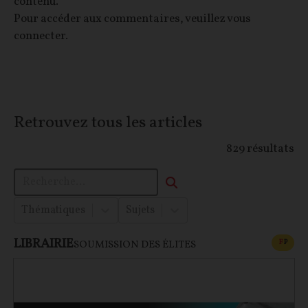
contenu.
Pour accéder aux commentaires, veuillez vous
connecter.
Retrouvez tous les articles
829
résultats
Thématiques
Sujets
LIBRAIRIE
CONT
F
P
SOUMISSION DES ÉLITES