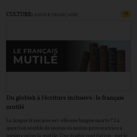
CULTURE
CONT
F
P
LANGUE FRANÇAISE
Du globish à l'écriture inclusive : le français
mutilé
La langue française est-elle une langue morte ? La
question semble de moins en moins provocatrice à
mesure qu’on la mutile. Une double mutilation : par le