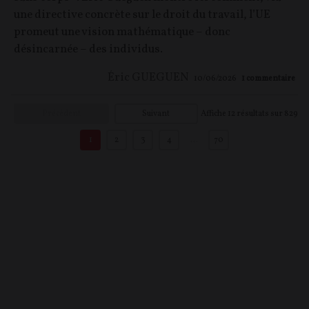
une directive concrète sur le droit du travail, l’UE
promeut une vision mathématique – donc
désincarnée – des individus.
Éric GUEGUEN
10/06/2026
1
commentaire
Précédent
Suivant
Affiche
12
résultats sur
829
1
2
3
4
…
70