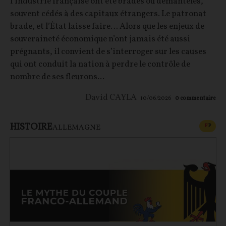
l’industrie française ont été bradés ou démantelés,
souvent cédés à des capitaux étrangers. Le patronat
brade, et l’État laisse faire… Alors que les enjeux de
souveraineté économique n’ont jamais été aussi
prégnants, il convient de s’interroger sur les causes
qui ont conduit la nation à perdre le contrôle de
nombre de ses fleurons...
David CAYLA
10/06/2026
0
commentaire
HISTOIRE
CONT
F
P
ALLEMAGNE