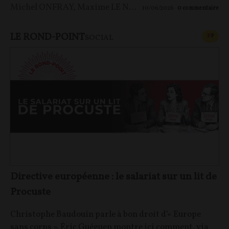
Michel ONFRAY
,
Maxime LE NAGARD
10/06/2026
0
commentaire
LE ROND-POINT
CONT
F
P
SOCIAL
Directive européenne : le salariat sur un lit de
Procuste
Christophe Baudouin parle à bon droit d’« Europe
sans corps ». Éric Guéguen montre ici comment, via