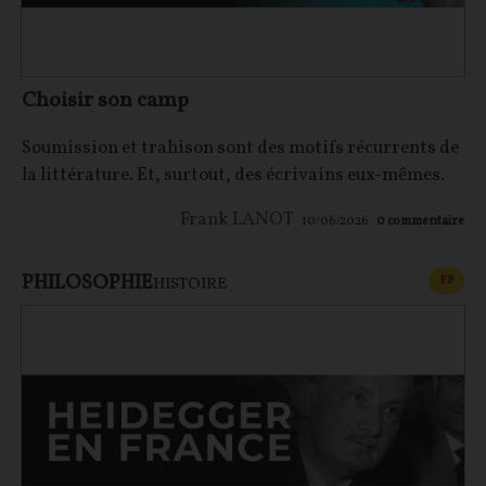
Choisir son camp
Soumission et trahison sont des motifs récurrents de
la littérature. Et, surtout, des écrivains eux-mêmes.
Frank LANOT
10/06/2026
0
commentaire
PHILOSOPHIE
CONT
F
P
HISTOIRE