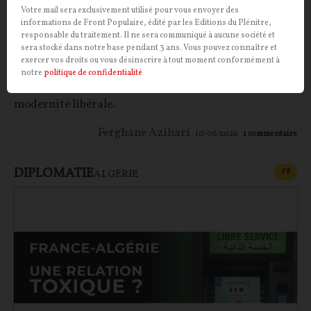
Fascination islamophile
Votre mail sera exclusivement utilisé pour vous envoyer des
informations de Front Populaire, édité par les Editions du Plénitre,
Sujet délicat, l’islam ? Pas pour Ferghane Azihari qui
responsable du traitement. Il ne sera communiqué à aucune société et
sera stocké dans notre base pendant 3 ans. Vous pouvez connaître et
s’insurge contre la soumission des élites françaises à
exercer vos droits ou vous désinscrire à tout moment conformément à
une religion qu’il considère en porte à faux avec les
notre
politique de confidentialité
principes républicains et les valeurs portées par la
modernité libérale.
Ferghane Azihari
10/06/2026
1
commentaire
DIPLOMATIE
CONT
F
P
ALGÉRIE