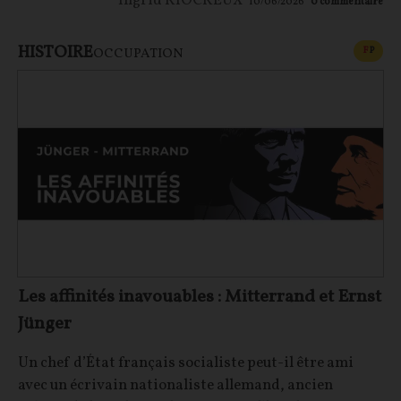
Ingrid RIOCREUX
10/06/2026
0
commentaire
HISTOIRE
CONT
F
P
OCCUPATION
Les affinités inavouables : Mitterrand et Ernst
Jünger
Un chef d’État français socialiste peut-il être ami
avec un écrivain nationaliste allemand, ancien