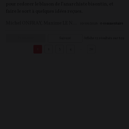
pour redorer le blason de l’anarchiste bisontin, et
faire le sort à quelques idées reçues.
Michel ONFRAY
,
Maxime LE NAGARD
10/06/2026
0
commentaire
Précédent
Suivant
Affiche
12
résultats sur
829
1
2
3
4
…
70