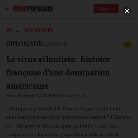
S'abonner
FP
NOS REVUES
CONT
DIPLOMATIE
ÉTATS-UNIS
F
P
Le virus atlantiste : histoire
française d'une domination
américaine
Max-Erwann GASTINEAU
10/06/2026
L’Europe en général et la France en particulier ont-
elles sombré dans un atlantisme de confort ? L’Europe
est-elle gérée à distance par les États-Unis ? En
adoptant le « logiciel » géopolitique atlantiste, la