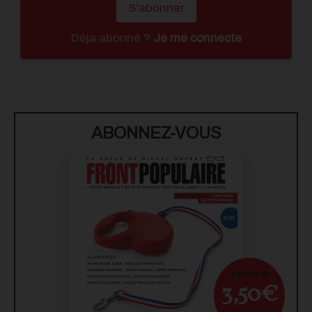
S'abonner
Déja abonné ?
Je me connecte
ABONNEZ-VOUS
À partir de
3,50€