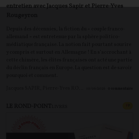
entretien avec Jacques Sapir et Pierre-Yves
Rougeyron
Depuis des décennies, la fiction du « couple franco-
allemand » est entretenue par la sphère politico-
médiatique française. La notion fait pourtant sourire
y compris et surtout en Allemagne ! En s’accrochant à
cette chimère, les élites françaises ont acté une partie
du déclin français en Europe. La question est de savoir
pourquoi et comment.
Jacques SAPIR
,
Pierre-Yves ROUGEYRON
,
Maxime LE 
10/06/2026
0
commentaire
LE ROND-POINT
CONT
F
P
LIVRES