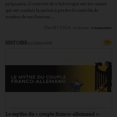
prégnants, il convient de s’interroger sur les causes
qui ont conduit la nation à perdre le contrôle de
nombre de ses fleurons...
David CAYLA
10/06/2026
0
commentaire
HISTOIRE
CONT
F
P
ALLEMAGNE
Le mythe du « couple franco-allemand » :