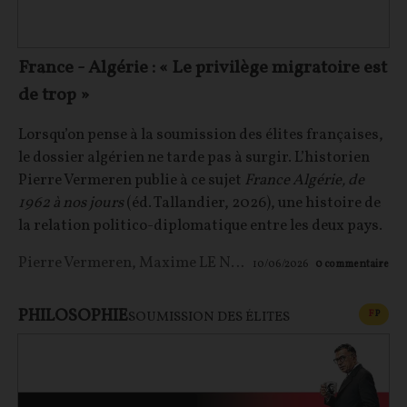
France - Algérie : « Le privilège migratoire est
de trop »
Lorsqu’on pense à la soumission des élites françaises,
le dossier algérien ne tarde pas à surgir. L’historien
Pierre Vermeren publie à ce sujet
France Algérie, de
1962 à nos jours
(éd. Tallandier, 2026), une histoire de
la relation politico-diplomatique entre les deux pays.
Pierre Vermeren
,
Maxime LE NAGARD
10/06/2026
0
commentaire
PHILOSOPHIE
CONT
F
P
SOUMISSION DES ÉLITES