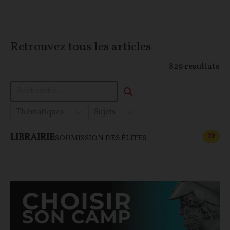
Retrouvez tous les articles
829
résultats
Thématiques
Sujets
LIBRAIRIE
CONT
F
P
SOUMISSION DES ÉLITES