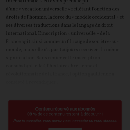
internationale. Cette voix prend le pli
d’une « vocation universelle » reflétant l’onction des
droits de l’homme, la force du « modèle occidental » et
ses diverses traductions dans le langage du droit
international. L’inscription « universelle » de la
France agit ainsi comme un fil rouge de son être-au-
monde, mais elle n’a pas toujours recouvert la même
signification. Sans renier cette inscription
consubstantielle à l’histoire chrétienne et
révolutionnaire de la France, l’option gaullienne a
consisté à revendiquer...
Contenu réservé aux abonnés
98
% de ce contenu restent à découvrir !
Pour le consulter, vous devez vous connecter ou vous abonner.