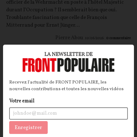
officier de la Wehrmacht en poste à l’hôtel Majestic
durant l’Occupation ? Il semblerait bien que oui.
Troublante fascination que celle de François
Mitterrand pour Ernst Jünger…
Pierre Abou
10/06/2026
0
commentaire
LA NEWSLETTER DE
CULTURE
CONT
F
P
ISLAM
Recevez l'actualité de FRONT POPULAIRE, les
nouvelles contributions et toutes les nouvelles vidéos
Votre email
Enregistrer