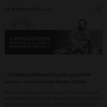
LE ROND-POINT
CONT
F
P
LIVRES
« Proudhon défendait la petite propriété
privée » : entretien avec Michel Onfray
Proudhon, philosophe incompris ? Il faut dire que le
socialisme français a subi les foudres d’un marxisme
autoproclamé scientifique. Il fallait un grand livre