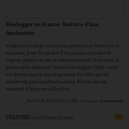
Heidegger en France : histoire d'une
fascination
Malgré ses compromissions graves et avérées avec le
nazisme, pour lesquelles il n’a jamais exprimé de
regrets publics et encore moins formulé d’excuses, le
philosophe allemand Martin Heidegger (1889-1976)
est devenu après 1945 le penseur de référence de
nombreux philosophes français. Retour sur un
moment d’hypnose collective.
Henri de MONVALLIER
10/06/2026
0
commentaire
CULTURE
CONT
F
P
LANGUE FRANÇAISE