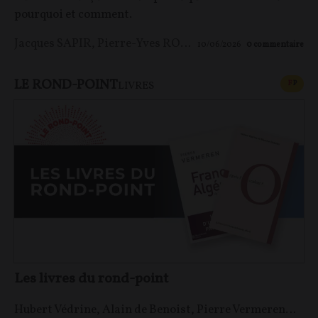
pourquoi et comment.
Jacques SAPIR
,
Pierre-Yves ROUGEYRON
,
Maxime LE 
10/06/2026
0
commentaire
LE ROND-POINT
CONT
F
P
LIVRES
Les livres du rond-point
Hubert Védrine, Alain de Benoist, Pierre Vermeren…