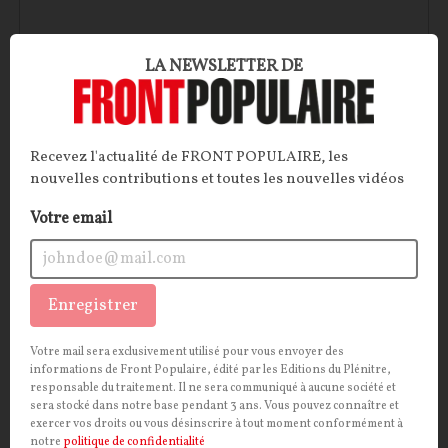
LA NEWSLETTER DE
Recevez l'actualité de FRONT POPULAIRE, les
nouvelles contributions et toutes les nouvelles vidéos
Votre email
Fascination islamophile
Sujet délicat, l’islam ? Pas pour Ferghane Azihari qui
s’insurge contre la soumission des élites françaises à
Enregistrer
une religion qu’il considère en porte à faux avec les
principes républicains et les valeurs portées par la
Votre mail sera exclusivement utilisé pour vous envoyer des
informations de Front Populaire, édité par les Editions du Plénitre,
modernité libérale.
responsable du traitement. Il ne sera communiqué à aucune société et
sera stocké dans notre base pendant 3 ans. Vous pouvez connaître et
Ferghane Azihari
10/06/2026
1
commentaire
exercer vos droits ou vous désinscrire à tout moment conformément à
notre
politique de confidentialité