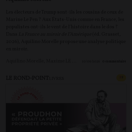
Les électeurs de Trump sont-ils les cousins de ceux de
Marine Le Pen ? Aux États-Unis comme en France, les
populistes ont-ils le vent de l’histoire dans le dos ?
Dans
La France au miroir de l’Amérique
(éd. Grasset,
2026), Aquilino Morelle propose une analyse politique
en miroir.
Aquilino Morelle
,
Maxime LE NAGARD
10/06/2026
0
commentaire
LE ROND-POINT
CONT
F
P
LIVRES