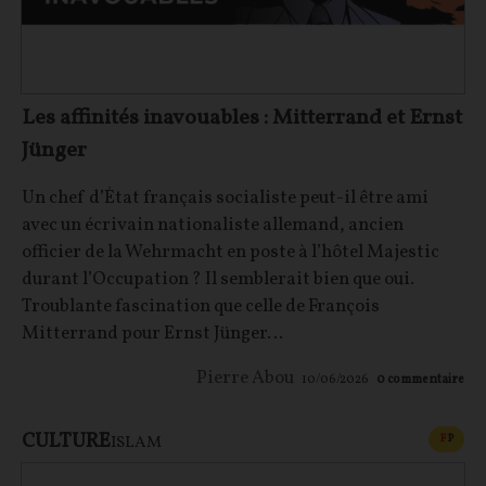
Les affinités inavouables : Mitterrand et Ernst
Jünger
Un chef d’État français socialiste peut-il être ami
avec un écrivain nationaliste allemand, ancien
officier de la Wehrmacht en poste à l’hôtel Majestic
durant l’Occupation ? Il semblerait bien que oui.
Troublante fascination que celle de François
Mitterrand pour Ernst Jünger…
Pierre Abou
10/06/2026
0
commentaire
CULTURE
CONT
F
P
ISLAM