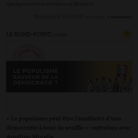
Quelques sorties récentes en librairie.
Maxime LE NAGARD
10/06/2026
0
commentaire
LE ROND-POINT
CONT
F
P
LIVRES
« Le populisme peut être l’auxiliaire d’une
démocratie à bout de souffle » : entretien avec
Aquilino Morelle