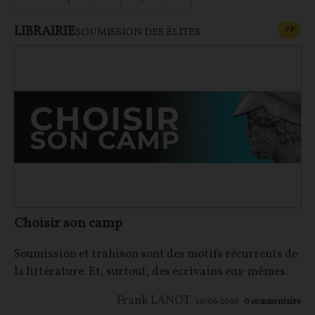
LIBRAIRIE
CONT
F
P
SOUMISSION DES ÉLITES
Choisir son camp
Soumission et trahison sont des motifs récurrents de
la littérature. Et, surtout, des écrivains eux-mêmes.
Frank LANOT
10/06/2026
0
commentaire