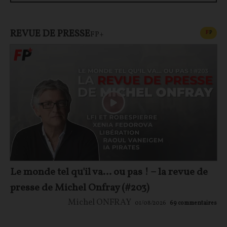
REVUE DE PRESSE
CONT
F
P
FP+
Le monde tel qu'il va… ou pas ! – la revue de
presse de Michel Onfray (#203)
Michel ONFRAY
01/08/2026
69
commentaires