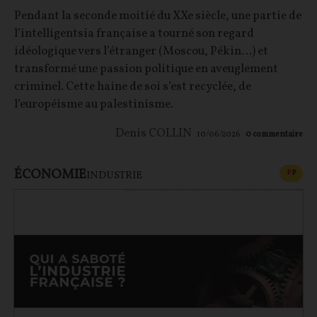
Pendant la seconde moitié du XXe siècle, une partie de
l’intelligentsia française a tourné son regard
idéologique vers l’étranger (Moscou, Pékin…) et
transformé une passion politique en aveuglement
criminel. Cette haine de soi s’est recyclée, de
l’européisme au palestinisme.
Denis COLLIN
10/06/2026
0
commentaire
ÉCONOMIE
CONT
F
P
INDUSTRIE