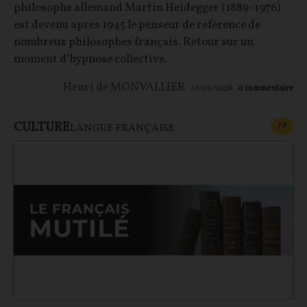
philosophe allemand Martin Heidegger (1889-1976)
est devenu après 1945 le penseur de référence de
nombreux philosophes français. Retour sur un
moment d’hypnose collective.
Henri de MONVALLIER
10/06/2026
0
commentaire
CULTURE
CONT
F
P
LANGUE FRANÇAISE