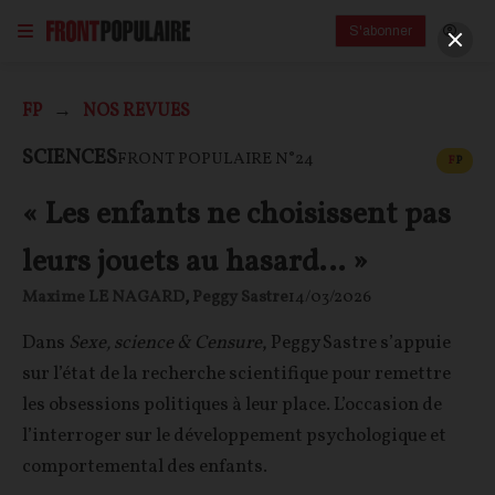
S'abonner
FP
NOS REVUES
CONT
SCIENCES
FRONT POPULAIRE N°24
F
P
« Les enfants ne choisissent pas
leurs jouets au hasard… »
Maxime LE NAGARD
,
Peggy Sastre
14/03/2026
Dans
Sexe, science & Censure
, Peggy Sastre s’appuie
sur l’état de la recherche scientifique pour remettre
les obsessions politiques à leur place. L’occasion de
l’interroger sur le développement psychologique et
comportemental des enfants.