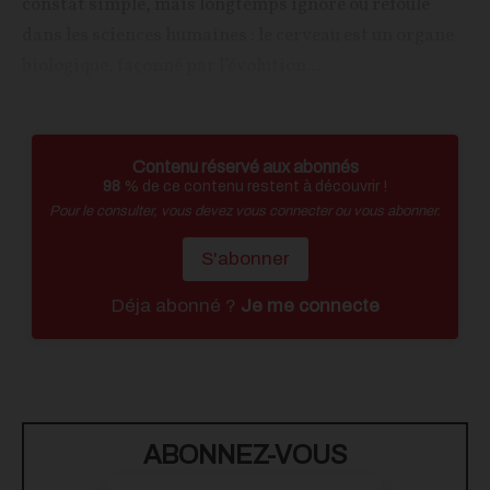
constat simple, mais longtemps ignoré ou refoulé
dans les sciences humaines : le cerveau est un organe
biologique, façonné par l’évolution...
Contenu réservé aux abonnés
98
% de ce contenu restent à découvrir !
Pour le consulter, vous devez vous connecter ou vous abonner.
S'abonner
Déja abonné ?
Je me connecte
ABONNEZ-VOUS