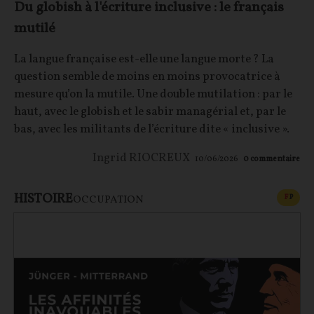
Du globish à l'écriture inclusive : le français
mutilé
La langue française est-elle une langue morte ? La
question semble de moins en moins provocatrice à
mesure qu’on la mutile. Une double mutilation : par le
haut, avec le globish et le sabir managérial et, par le
bas, avec les militants de l’écriture dite « inclusive ».
Ingrid RIOCREUX
10/06/2026
0
commentaire
HISTOIRE
CONT
F
P
OCCUPATION