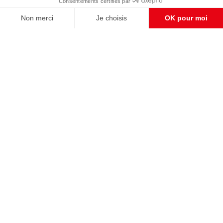
CONTACT RÉDACTION
Pour nous écrire, proposer votre aide, un projet
concret, nous vous répondrons,
c'est ici :
contact@frontpopulaire.fr
CONTACT ABONNEMENT
Pour toute question, notre SERVICE CLIENTS
d'Evreux est à votre écoute au
02 78 88 00 35 du lundi au vendredi entre 9h et
18h , ou par mail à :
abo@frontpopulaire.fr
L'actualité vue par les souverainistes