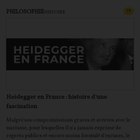
PHILOSOPHIE
CONT
F
P
HISTOIRE
Heidegger en France : histoire d'une
fascination
Malgré ses compromissions graves et avérées avec le
nazisme, pour lesquelles il n’a jamais exprimé de
regrets publics et encore moins formulé d’excuses, le