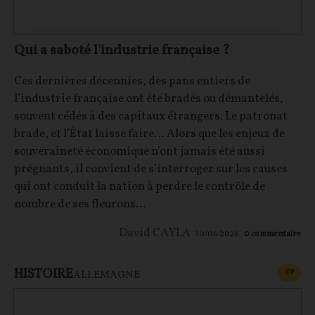
Qui a saboté l'industrie française ?
Ces dernières décennies, des pans entiers de
l’industrie française ont été bradés ou démantelés,
souvent cédés à des capitaux étrangers. Le patronat
brade, et l’État laisse faire… Alors que les enjeux de
souveraineté économique n’ont jamais été aussi
prégnants, il convient de s’interroger sur les causes
qui ont conduit la nation à perdre le contrôle de
nombre de ses fleurons...
David CAYLA
10/06/2026
0
commentaire
HISTOIRE
CONT
F
P
ALLEMAGNE