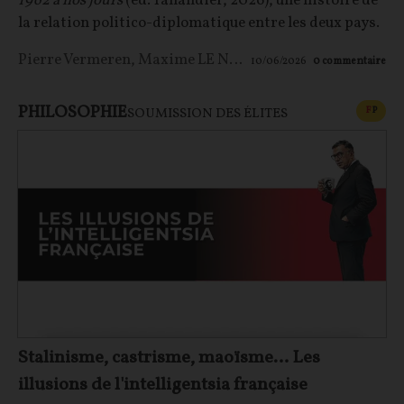
1962 à nos jours
(éd. Tallandier, 2026), une histoire de
la relation politico-diplomatique entre les deux pays.
Pierre Vermeren
,
Maxime LE NAGARD
10/06/2026
0
commentaire
PHILOSOPHIE
CONT
F
P
SOUMISSION DES ÉLITES
Stalinisme, castrisme, maoïsme… Les
illusions de l'intelligentsia française