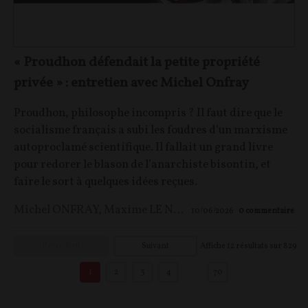
« Proudhon défendait la petite propriété
privée » : entretien avec Michel Onfray
Proudhon, philosophe incompris ? Il faut dire que le
socialisme français a subi les foudres d’un marxisme
autoproclamé scientifique. Il fallait un grand livre
pour redorer le blason de l’anarchiste bisontin, et
faire le sort à quelques idées reçues.
Michel ONFRAY
,
Maxime LE NAGARD
10/06/2026
0
commentaire
Précédent
Suivant
Affiche
12
résultats sur
829
1
2
3
4
…
70