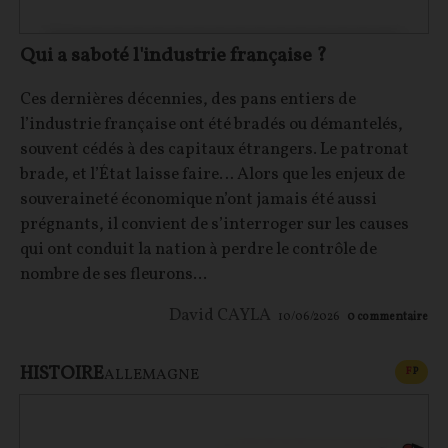
Qui a saboté l'industrie française ?
Ces dernières décennies, des pans entiers de
l’industrie française ont été bradés ou démantelés,
souvent cédés à des capitaux étrangers. Le patronat
brade, et l’État laisse faire… Alors que les enjeux de
souveraineté économique n’ont jamais été aussi
prégnants, il convient de s’interroger sur les causes
qui ont conduit la nation à perdre le contrôle de
nombre de ses fleurons...
David CAYLA
10/06/2026
0
commentaire
HISTOIRE
CONT
F
P
ALLEMAGNE