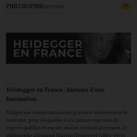
PHILOSOPHIE
CONT
F
P
HISTOIRE
Heidegger en France : histoire d'une
fascination
Malgré ses compromissions graves et avérées avec le
nazisme, pour lesquelles il n’a jamais exprimé de
regrets publics et encore moins formulé d’excuses, le
philosophe allemand Martin Heidegger (1889-1976)