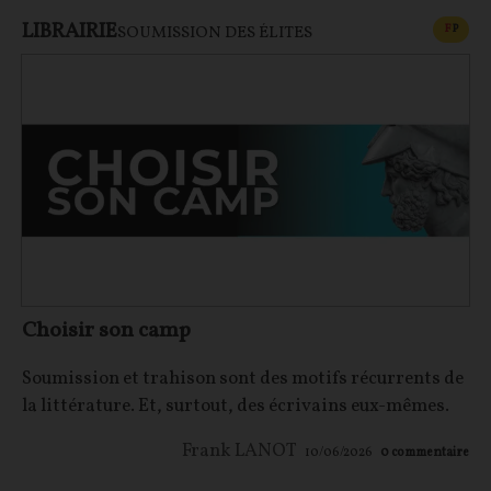
LIBRAIRIE
CONT
F
P
SOUMISSION DES ÉLITES
Choisir son camp
Soumission et trahison sont des motifs récurrents de
la littérature. Et, surtout, des écrivains eux-mêmes.
Frank LANOT
10/06/2026
0
commentaire