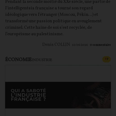
Pendant la seconde moitié du XXe siècle, une partie de
l’intelligentsia française a tourné son regard
idéologique vers l’étranger (Moscou, Pékin…) et
transformé une passion politique en aveuglement
criminel. Cette haine de soi s’est recyclée, de
l’européisme au palestinisme.
Denis COLLIN
10/06/2026
0
commentaire
ÉCONOMIE
CONT
F
P
INDUSTRIE