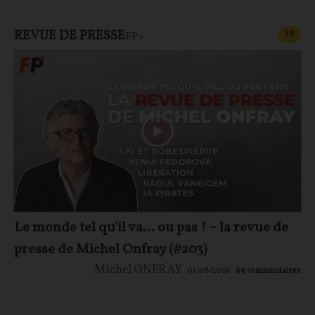
REVUE DE PRESSE
CONT
F
P
FP+
Le monde tel qu'il va… ou pas ! – la revue de
presse de Michel Onfray (#203)
Michel ONFRAY
01/08/2026
69
commentaires