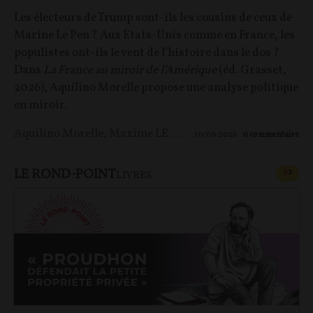
Les électeurs de Trump sont-ils les cousins de ceux de
Marine Le Pen ? Aux États-Unis comme en France, les
populistes ont-ils le vent de l’histoire dans le dos ?
Dans
La France au miroir de l’Amérique
(éd. Grasset,
2026), Aquilino Morelle propose une analyse politique
en miroir.
Aquilino Morelle
,
Maxime LE NAGARD
10/06/2026
0
commentaire
LE ROND-POINT
CONT
F
P
LIVRES