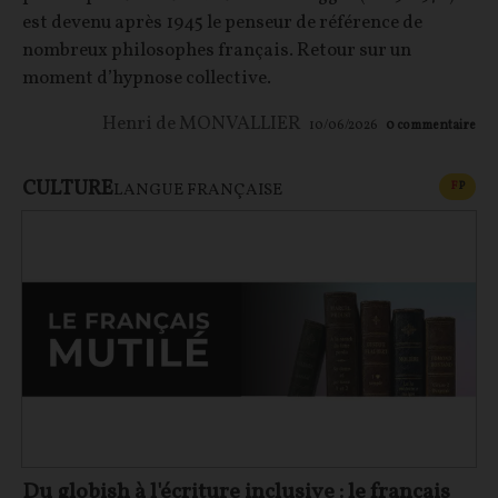
est devenu après 1945 le penseur de référence de
nombreux philosophes français. Retour sur un
moment d’hypnose collective.
Henri de MONVALLIER
10/06/2026
0
commentaire
CULTURE
CONT
F
P
LANGUE FRANÇAISE
Du globish à l'écriture inclusive : le français