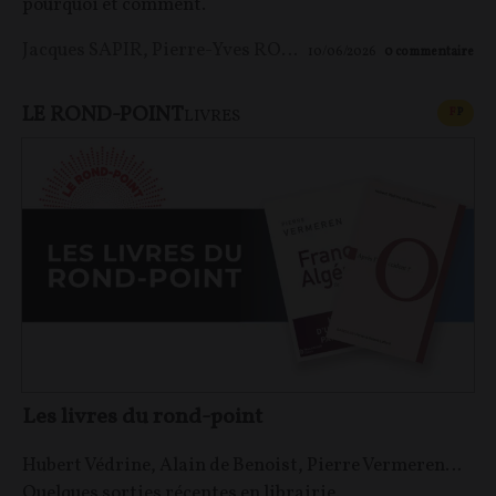
pourquoi et comment.
Jacques SAPIR
,
Pierre-Yves ROUGEYRON
,
Maxime LE 
10/06/2026
0
commentaire
LE ROND-POINT
CONT
F
P
LIVRES
Les livres du rond-point
Hubert Védrine, Alain de Benoist, Pierre Vermeren…
Quelques sorties récentes en librairie.