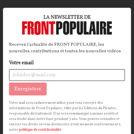
LA NEWSLETTER DE
Recevez l'actualité de FRONT POPULAIRE, les
nouvelles contributions et toutes les nouvelles vidéos
Votre email
Fascination islamophile
Sujet délicat, l’islam ? Pas pour Ferghane Azihari qui
s’insurge contre la soumission des élites françaises à
Enregistrer
une religion qu’il considère en porte à faux avec les
principes républicains et les valeurs portées par la
Votre mail sera exclusivement utilisé pour vous envoyer des
modernité libérale.
informations de Front Populaire, édité par les Editions du Plénitre,
responsable du traitement. Il ne sera communiqué à aucune société et
Ferghane Azihari
sera stocké dans notre base pendant 3 ans. Vous pouvez connaître et
10/06/2026
1
commentaire
exercer vos droits ou vous désinscrire à tout moment conformément à
notre
politique de confidentialité