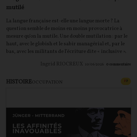
mutilé
La langue française est-elle une langue morte ? La
question semble de moins en moins provocatrice à
mesure qu’on la mutile. Une double mutilation : par le
haut, avec le globish et le sabir managérial et, par le
bas, avec les militants de l’écriture dite « inclusive ».
Ingrid RIOCREUX
10/06/2026
0
commentaire
HISTOIRE
CONT
F
P
OCCUPATION