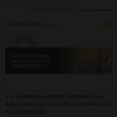
Maxime LE NAGARD
10/06/2026
0
commentaire
LE ROND-POINT
CONT
F
P
LIVRES
« Le populisme peut être l’auxiliaire d’une
démocratie à bout de souffle » : entretien avec
Aquilino Morelle