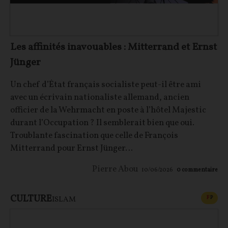
Les affinités inavouables : Mitterrand et Ernst
Jünger
Un chef d’État français socialiste peut-il être ami
avec un écrivain nationaliste allemand, ancien
officier de la Wehrmacht en poste à l’hôtel Majestic
durant l’Occupation ? Il semblerait bien que oui.
Troublante fascination que celle de François
Mitterrand pour Ernst Jünger…
Pierre Abou
10/06/2026
0
commentaire
CULTURE
CONT
F
P
ISLAM