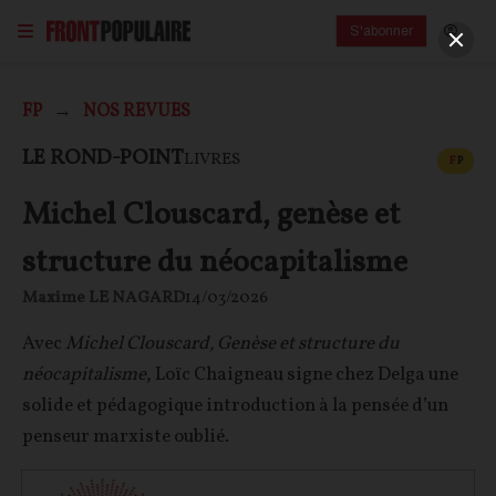
S'abonner
FP
NOS REVUES
CONT
LE ROND-POINT
LIVRES
F
P
Michel Clouscard, genèse et
structure du néocapitalisme
Maxime LE NAGARD
14/03/2026
Avec
Michel Clouscard, Genèse et structure du
néocapitalisme
, Loïc Chaigneau signe chez Delga une
solide et pédagogique introduction à la pensée d’un
penseur marxiste oublié.