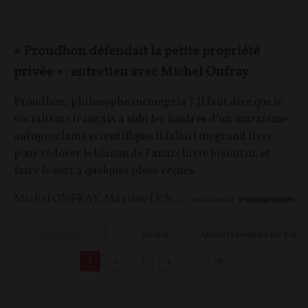
« Proudhon défendait la petite propriété
privée » : entretien avec Michel Onfray
Proudhon, philosophe incompris ? Il faut dire que le
socialisme français a subi les foudres d’un marxisme
autoproclamé scientifique. Il fallait un grand livre
pour redorer le blason de l’anarchiste bisontin, et
faire le sort à quelques idées reçues.
Michel ONFRAY
,
Maxime LE NAGARD
10/06/2026
0
commentaire
Précédent
Suivant
Affiche
12
résultats sur
829
1
2
3
4
…
70