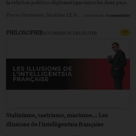
la relation politico-diplomatique entre les deux pays.
Pierre Vermeren
,
Maxime LE NAGARD
10/06/2026
0
commentaire
PHILOSOPHIE
CONT
F
P
SOUMISSION DES ÉLITES
Stalinisme, castrisme, maoïsme… Les
illusions de l'intelligentsia française