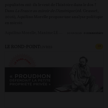
populistes ont-ils le vent de l’histoire dans le dos ?
Dans
La France au miroir de l’Amérique
(éd. Grasset,
2026), Aquilino Morelle propose une analyse politique
en miroir.
Aquilino Morelle
,
Maxime LE NAGARD
10/06/2026
0
commentaire
LE ROND-POINT
CONT
F
P
LIVRES