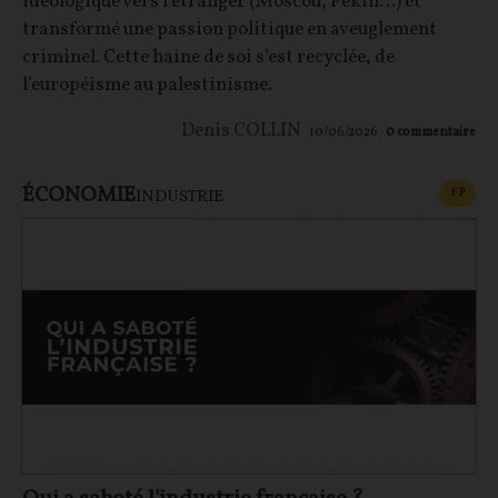
idéologique vers l’étranger (Moscou, Pékin…) et
transformé une passion politique en aveuglement
criminel. Cette haine de soi s’est recyclée, de
l’européisme au palestinisme.
Denis COLLIN
10/06/2026
0
commentaire
ÉCONOMIE
CONT
F
P
INDUSTRIE