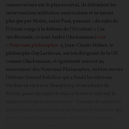
conservateurs sur le plan sociétal, ils défendent les
interventions militaires américaines et ne jurent
plus que par Moïse, saint Paul, passant « du culte de
l’Orient rouge à la défense de l’Occident ». Ces
intellectuels, ce sont André Glucksmann (
v
oir
« Nouveaux philosophes »
), Jean-Claude Milner, le
philosophe Guy Lardreau, ancien dirigeant de la GP,
comme Glucksmann, et également associé au
mouvement des Nouveaux Philosophes, ou bien encore
l’éditeur Gérard Bobillier qui a fondé les éditions
Verdier en 1979 avec Benny Lévy, le secrétaire de
Sartre, passé lui aussi de Mao à Moïse et suivant la
même pente néoconservatrice – il essaie de convertir
au judaïsme (au grand dam de Simone de Beauvoir qui
y voyait un détournement de vieillard), l’auteur de
L’Être et le Néant, devenu aveugle à la fin de sa vie,...