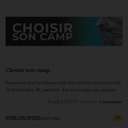
Choisir son camp
Soumission et trahison sont des motifs récurrents de
la littérature. Et, surtout, des écrivains eux-mêmes.
Frank LANOT
10/06/2026
0
commentaire
PHILOSOPHIE
CONT
F
P
HISTOIRE