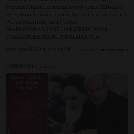
Stéphane Simon, les journalistes Noémie Halioua et
Hervé Grandchamp, et enfin l'ancien maire et député
PCF de Vénissieux André Gerin.
PAS ENCORE ABONNÉ ? CLIQUEZ ICI POUR
COMMANDER FRONT POPULAIRE N°10
Stéphane SIMON
,
Michel ONFRAY
,
Noémie HALIOUA
,
A
28/09/2022
21
commentaires
OPINIONS
ISLAMISME