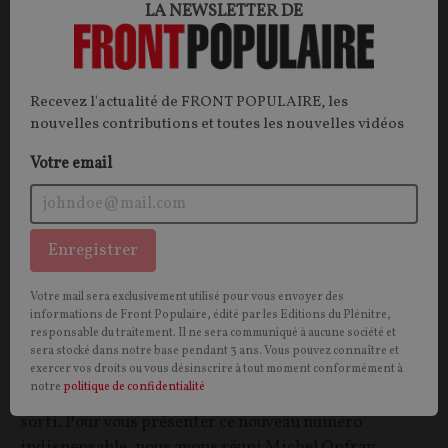
LA NEWSLETTER DE
Recevez l'actualité de FRONT POPULAIRE, les
nouvelles contributions et toutes les nouvelles vidéos
Votre email
Enregistrer
Émission spéciale Front Populaire n°10 : "La
rage des sans-dents : éloge du peuple
Votre mail sera exclusivement utilisé pour vous envoyer des
informations de Front Populaire, édité par les Editions du Plénitre,
providentiel"
responsable du traitement. Il ne sera communiqué à aucune société et
sera stocké dans notre base pendant 3 ans. Vous pouvez connaître et
exercer vos droits ou vous désinscrire à tout moment conformément à
Le dixième numéro de la revue
Front Populaire, « La
notre
politique de confidentialité
rage des sans-dents : éloge du peuple providentiel »
est
sorti. Pour vous présenter ce nouveau numéro
indispensable, nous avons réuni Michel Onfray,