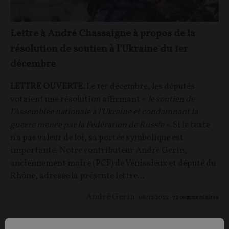
Lettre à André Chassaigne à propos de la
résolution de soutien à l'Ukraine du 1er
décembre
LETTRE OUVERTE.
Le 1er décembre, les députés
votaient une résolution affirmant
«
le soutien de
l'Assemblée nationale à l'Ukraine et condamnant la
guerre menée par la Fédération de Russie
». Si le texte
n'a pas valeur de loi, sa portée symbolique est
importante. Notre contributeur André Gerin,
anciennement maire (PCF) de Vénissieux et député du
Rhône, adresse la présente lettre...
André Gerin
08/12/2022
72
commentaires
DEBAT
REVUE