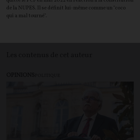
quitté le PCF en mai 2022 en réaction à la constitution
de la NUPES. Il se définit lui-même comme un "coco
qui a mal tourné".
Les contenus de cet auteur
OPINIONS
POLITIQUE