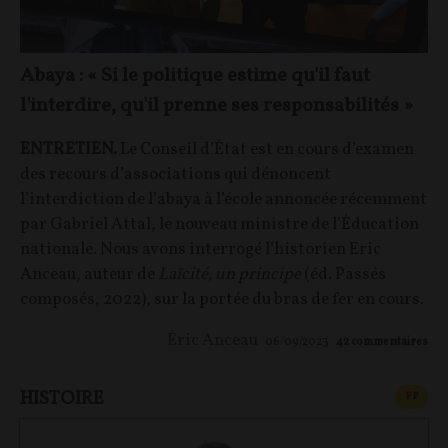
Abaya : « Si le politique estime qu'il faut
l'interdire, qu'il prenne ses responsabilités »
ENTRETIEN.
Le Conseil d’État est en cours d’examen
des recours d’associations qui dénoncent
l’interdiction de l’abaya à l’école annoncée récemment
par Gabriel Attal, le nouveau ministre de l’Éducation
nationale. Nous avons interrogé l’historien Eric
Anceau, auteur de
Laïcité, un principe
(éd. Passés
composés, 2022), sur la portée du bras de fer en cours.
Éric Anceau
06/09/2023
42
commentaires
HISTOIRE
CONT
F
P