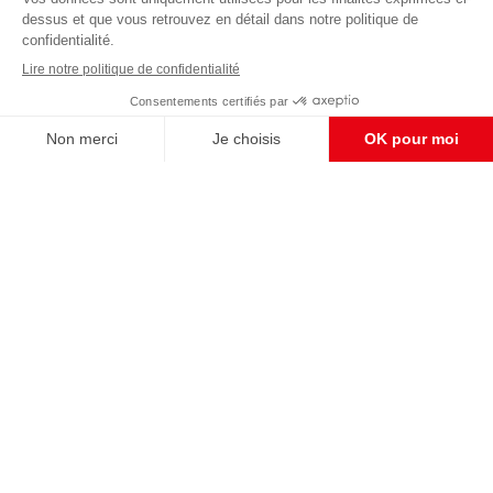
éditoriale
Enregistrer
CONTACT RÉDACTION
Pour nous écrire, proposer votre aide, un projet
concret, nous vous répondrons,
c'est ici :
contact@frontpopulaire.fr
CONTACT ABONNEMENT
Pour toute question, notre SERVICE CLIENTS
d'Evreux est à votre écoute au
02 78 88 00 35 du lundi au vendredi entre 9h et
18h , ou par mail à :
abo@frontpopulaire.fr