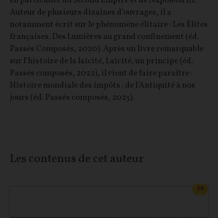
en particulier du Second Empire et de Napoléon III.
Auteur de plusieurs dizaines d’ouvrages, il a
notamment écrit sur le phénomène élitaire : Les Élites
françaises. Des Lumières au grand confinement (éd.
Passés Composés, 2020). Après un livre remarquable
sur l’histoire de la laïcité, Laïcité, un principe (éd.
Passés composés, 2022), il vient de faire paraître :
Histoire mondiale des impôts : de l’Antiquité à nos
jours (éd. Passés composés, 2023).
Les contenus de cet auteur
CONT
F
P