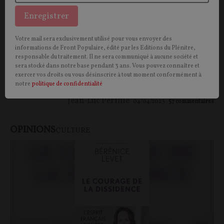
L’arrogance woke du Président
Enregistrer
CONTRIBUTION/OPINION.
Même s’il s’en défend, le
Votre mail sera exclusivement utilisé pour vous envoyer des
macroniste est adepte du wokisme. Un wokisme de
informations de Front Populaire, édité par les Editions du Plénitre,
salon, qui ne dit pas son nom, mais qui avance ses
responsable du traitement. Il ne sera communiqué à aucune société et
pions en s’appuyant sur les outrances des
sera stocké dans notre base pendant 3 ans. Vous pouvez connaître et
exercer vos droits ou vous désinscrire à tout moment conformément à
mouvements plus radicaux.
notre
politique de confidentialité
Jean-Luc Périllié
04/04/2023
57
commentaires
OPINIONS
CULTURE