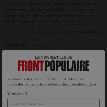
TousAntiCovid a été mise en pause. La crise sanitaire
est dernière nous. Pour notre lecteur, le temps est
venu d’analyser ce qu’il désigne comme une « peur
panique » aux « allures de folie furieuse ».
Jean-Luc Périllié
09/07/2023
66
commentaires
OPINIONS
POLITIQUE
LA NEWSLETTER DE
Recevez l'actualité de FRONT POPULAIRE, les
nouvelles contributions et toutes les nouvelles vidéos
Votre email