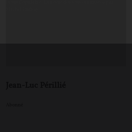
Front Populaire : La revue des souverainistes par
Michel Onfray
Jean-Luc Périllié
Abonné