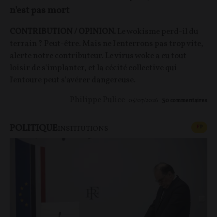
n'est pas mort
CONTRIBUTION / OPINION.
Le wokisme perd-il du
terrain ? Peut-être. Mais ne l'enterrons pas trop vite,
alerte notre contributeur. Le virus woke a eu tout
loisir de s'implanter, et la cécité collective qui
l'entoure peut s'avérer dangereuse.
Philippe Pulice
05/07/2026
30
commentaires
POLITIQUE
CONT
F
P
INSTITUTIONS