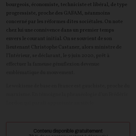
bourgeois, économiste, techniciste et libéral, de type
progressiste, proche des GAFAM, néanmoins
concerné par les réformes dites sociétales. On note
chez lui une connivence dans un premier temps
envers le courant initial. On se souvient de son
lieutenant Christophe Castaner, alors ministre de
l’Intérieur, se déclarant, le 9 juin 2020, prêt à
effectuer la fameuse génuflexion devenue
emblématique du mouvement.
Le wokisme de base en France est gauchiste, proche du
marxisme. En témoigne la phraséologie d’un Frédéric
Lordon qui paraît appartenir au siècle...
Contenu disponible gratuitement