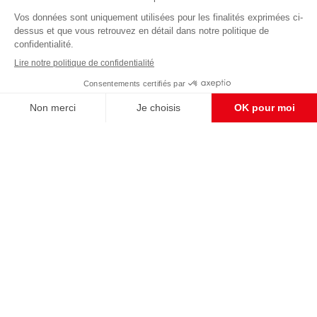
Abonnez-vous à notre newsletter
éditoriale
Pour maintenir la qualité de nos articles et vidéos, nous
avons besoin de votre soutien
Enregistrer
S'abonner et nous soutenir
CONTACT RÉDACTION
Pour nous écrire, proposer votre aide, un projet
concret, nous vous répondrons,
c'est ici :
contact@frontpopulaire.fr
CONTACT ABONNEMENT
Pour toute question, notre SERVICE CLIENTS
d'Evreux est à votre écoute au
02 78 88 00 35 du lundi au vendredi entre 9h et
18h , ou par mail à :
abo@frontpopulaire.fr