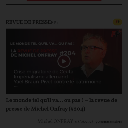
REVUE DE PRESSE
CONT
F
P
FP+
Le monde tel qu'il va… ou pas ! – la revue de
presse de Michel Onfray (#204)
Michel ONFRAY
08/08/2026
90
commentaires