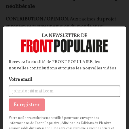
néolibérale
CONTRIBUTION / OPINION.
Aux racines du projet
européen se trouve une vision du monde aussi
influente que peu discutée : le néolibéralisme.
LA NEWSLETTER DE
Décorticage.
Bruno Guillard
24/07/2026
11
commentaires
Recevez l'actualité de FRONT POPULAIRE, les
nouvelles contributions et toutes les nouvelles vidéos
CULTURE
SOCIÉTÉ
Votre email
Enregistrer
Votre mail sera exclusivement utilisé pour vous envoyer des
informations de Front Populaire, édité par les Editions du Plénitre,
responsable du traitement. Il ne sera communiqué à aucune société et