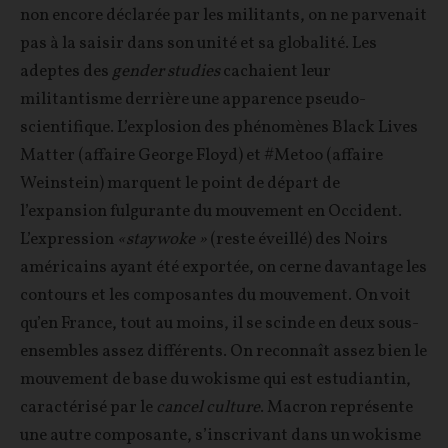
non encore déclarée par les militants, on ne parvenait
pas à la saisir dans son unité et sa globalité. Les
adeptes des
gender studies
cachaient leur
militantisme derrière une apparence pseudo-
scientifique. L’explosion des phénomènes Black Lives
Matter (affaire George Floyd) et #Metoo (affaire
Weinstein) marquent le point de départ de
l’expansion fulgurante du mouvement en Occident.
L’expression
«stay woke »
(reste éveillé) des Noirs
américains ayant été exportée, on cerne davantage les
contours et les composantes du mouvement. On voit
qu’en France, tout au moins, il se scinde en deux sous-
ensembles assez différents. On reconnaît assez bien le
mouvement de base du wokisme qui est estudiantin,
caractérisé par le
cancel culture
. Macron représente
une autre composante, s’inscrivant dans un wokisme