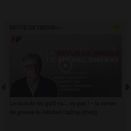
REVUE DE PRESSE
CONTEN
F
P
FP+
Le monde tel qu'il va… ou pas ! – la revue
de presse de Michel Onfray (#203)