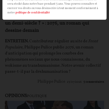
sera stocké dans notre base pendant 3 ans. Vous pouvez connaître et
exercer vos droits ou vous désinscrire à tout moment conformément à
notre
politique de confidentialité
« À quoi pourrait ressembler le monde dans
un demi-siècle ? » : 2076, un roman qui
dessine demain
ENTRETIEN.
Contributeur régulier au site de
Front
Populaire
, Philippe Pulice publie
2076
, un roman
d'anticipation qui prolonge les courbes des
phénomènes sociaux que nous connaissons, du
wokisme au transhumanisme. Notre avenir collectif
passe-t-il par la déshumanisation ?
Philippe Pulice
23/07/2026
5
commentaires
OPINIONS
POLITIQUE