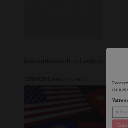
Front Populaire : La revue des
souverainistes par Michel Onfray
Les contenus de cet auteur
OPINIONS
INTERNATIONAL
Recevez
les nou
Votre e
Enre