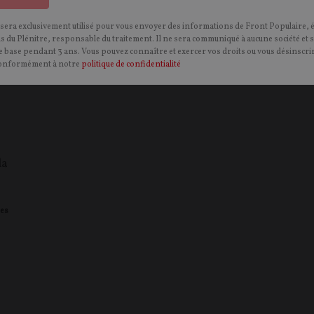
 sera exclusivement utilisé pour vous envoyer des informations de Front Populaire, 
ns du Plénitre, responsable du traitement. Il ne sera communiqué à aucune société et 
 base pendant 3 ans. Vous pouvez connaître et exercer vos droits ou vous désinscrir
onformément à notre
politique de confidentialité
la
es