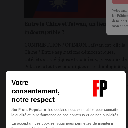
Votre mail
les Editio
dans notre
Entre la Chine et Taïwan, un lien
moment c
indestructible ?
CONTRIBUTION / OPINION.
Taïwan est-elle la
Chine ? Entre aspirations démocratiques,
intérêts stratégiques étatsuniens, pressions de
Pékin et atouts économiques et technologiques, 
situation de l'archipel est complexe.
Jean-Pierre Escarfail
25/05/2026
15
commentair