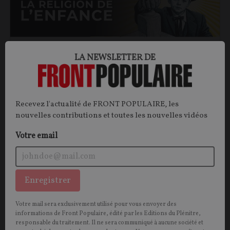
LA NEWSLETTER DE
La religion de l'enfance
L’enfant-roi ne vient pas de nulle part et le culte
Recevez l'actualité de FRONT POPULAIRE, les
infantocratique mérite d’être interrogé, car il n’a pas
nouvelles contributions et toutes les nouvelles vidéos
toujours eu le statut d’évidence triomphale. Du
Votre email
puritanisme à Disneyland, l’auteur propose une mise
à nu généalogique de la religion de l’enfance.
Jérémy-Marie PICHON
14/03/2026
0
commentaire
Enregistrer
IDÉES
Votre mail sera exclusivement utilisé pour vous envoyer des
CONT
F
P
CHRISTIANISME
informations de Front Populaire, édité par les Editions du Plénitre,
responsable du traitement. Il ne sera communiqué à aucune société et