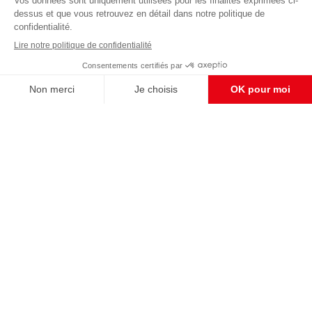
éditoriale
Enregistrer
CONTACT RÉDACTION
Pour nous écrire, proposer votre aide, un projet
concret, nous vous répondrons,
c'est ici :
contact@frontpopulaire.fr
CONTACT ABONNEMENT
Pour toute question, notre SERVICE CLIENTS
d'Evreux est à votre écoute au
02 78 88 00 35 du lundi au vendredi entre 9h et
18h , ou par mail à :
abo@frontpopulaire.fr