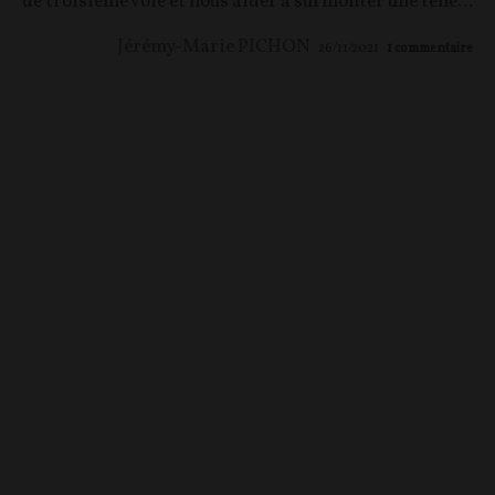
de troisième voie et nous aider à surmonter une telle...
Jérémy-Marie PICHON
26/11/2021
1
commentaire