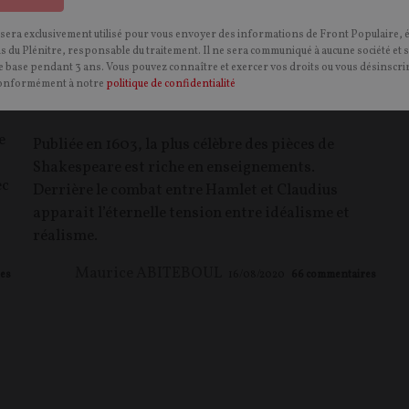
 sera exclusivement utilisé pour vous envoyer des informations de Front Populaire, 
ns du Plénitre, responsable du traitement. Il ne sera communiqué à aucune société et 
 base pendant 3 ans. Vous pouvez connaître et exercer vos droits ou vous désinscrir
Idéalisme et réalisme: deux visions du
onformément à notre
politique de confidentialité
monde dans Hamlet
e
Publiée en 1603, la plus célèbre des pièces de
Shakespeare est riche en enseignements.
ec
Derrière le combat entre Hamlet et Claudius
apparait l’éternelle tension entre idéalisme et
réalisme.
Maurice ABITEBOUL
es
16/08/2020
66
commentaires