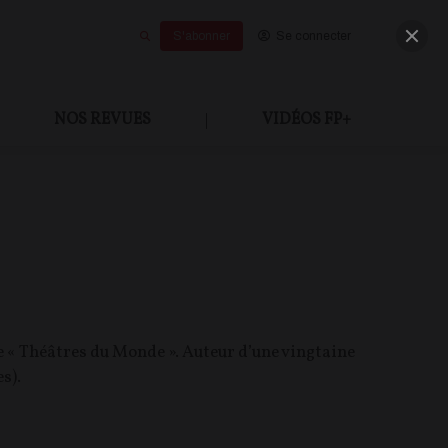
S'abonner
Se connecter
NOS REVUES
|
VIDÉOS FP+
e « Théâtres du Monde ». Auteur d’une vingtaine
s).