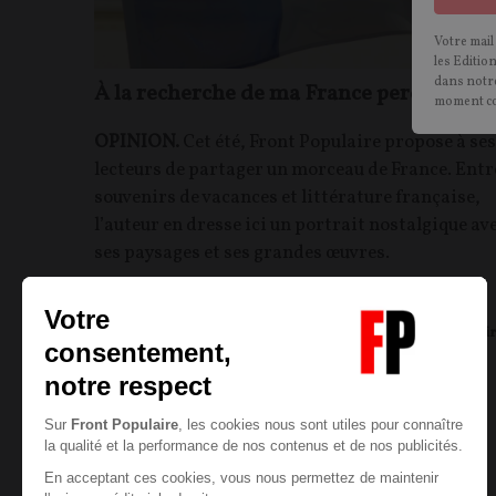
Votre mail
les Editio
dans notre
À la recherche de ma France perdue
moment c
OPINION.
Cet été, Front Populaire propose à ses
lecteurs de partager un morceau de France. Entr
souvenirs de vacances et littérature française,
l’auteur en dresse ici un portrait nostalgique av
ses paysages et ses grandes œuvres.
Maurice ABITEBOUL
08/07/2021
20
commentair