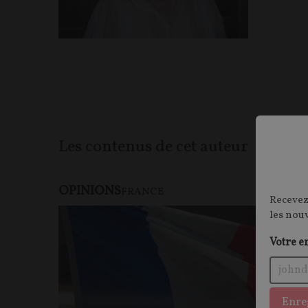
Les contenus de cet auteur
OPINIONS
FRANCE
Recevez
les nou
Votre e
Enre