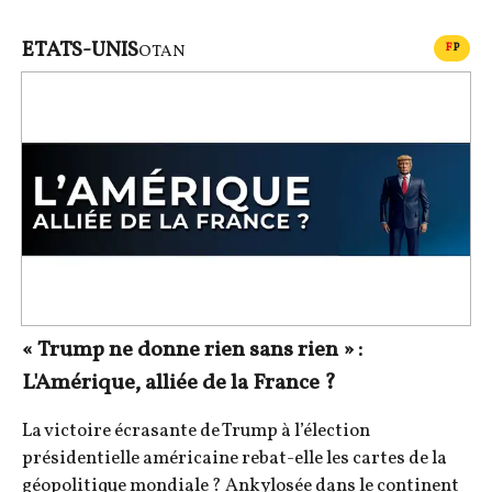
ETATS-UNIS
CONT
F
P
OTAN
« Trump ne donne rien sans rien » :
L'Amérique, alliée de la France ?
La victoire écrasante de Trump à l’élection
présidentielle américaine rebat-elle les cartes de la
géopolitique mondiale ? Ankylosée dans le continent