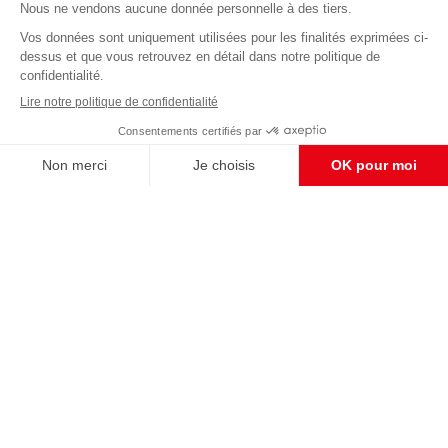
Abonnez-vous à notre newsletter
éditoriale
Enregistrer
CONTACT RÉDACTION
Pour nous écrire, proposer votre aide, un projet
concret, nous vous répondrons,
c'est ici :
contact@frontpopulaire.fr
CONTACT ABONNEMENT
Pour toute question, notre SERVICE CLIENTS
d'Evreux est à votre écoute au
02 78 88 00 35 du lundi au vendredi entre 9h et
18h , ou par mail à :
abo@frontpopulaire.fr