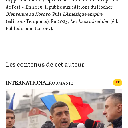
rapprocher les Européens de l’ouest et les Européens
de l’est ». En 2019, il publie aux éditions du Rocher
Bienvenue au Kosovo
. Puis
L'Amérique empire
(éditions Temporis). En 2023,
Le chaos ukrainien
(éd.
Publishroom factory).
Les contenus de cet auteur
INTERNATIONAL
CONT
F
P
ROUMANIE