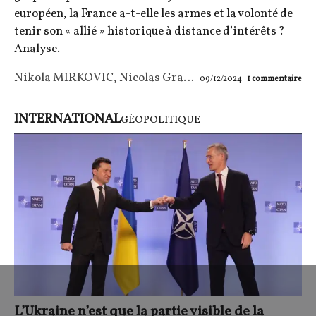
européen, la France a-t-elle les armes et la volonté de
tenir son « allié » historique à distance d’intérêts ?
Analyse.
Nikola MIRKOVIC
,
Nicolas Granié
09/12/2024
1
commentaire
INTERNATIONAL
GÉOPOLITIQUE
L’Ukraine n’est que la partie visible de la