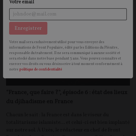
Votre email
GRAND FORMAT
CONT
F
P
ISLAMISME
Enregistrer
Votre mail sera exclusivement utilisé pour vous envoyer des
informations de Front Populaire, édité par les Editions du Plénitre,
responsable du traitement. Il ne sera communiqué à aucune société et
sera stocké dans notre base pendant 3 ans. Vous pouvez connaître et
exercer vos droits ou vous désinscrire à tout moment conformément à
notre
politique de confidentialité
"France, que faire ?", épisode 6 : état des lieux
du djihadisme en France
Chacun le sait : la France est dans le viseur du
totalitarisme islamiste… et celui-ci est bien implanté
sur notre sol. À Uzès, le rédacteur en chef de Front