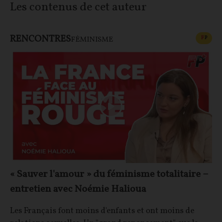
Les contenus de cet auteur
RENCONTRES
CONT
F
P
FÉMINISME
« Sauver l'amour » du féminisme totalitaire –
entretien avec Noémie Halioua
Les Français font moins d'enfants et ont moins de