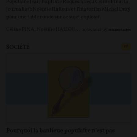
Populaire Jean-Baptiste Roques a reçu Céline Pina, la
journaliste Noémie Halioua et l'historien Michel Dray
pour une table ronde sur ce sujet explosif.
Céline PINA
,
Noémie HALIOUA
,
Jean-Baptiste ROQUES
20/09/2022
15
commentaires
SOCIÉTÉ
CONT
F
P
Pourquoi la banlieue populaire n’est pas