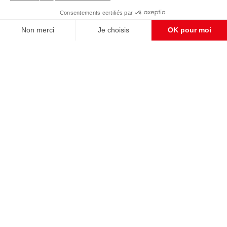
Enregistrer
CONTACT RÉDACTION
Pour nous écrire, proposer votre aide, un projet
concret, nous vous répondrons,
c'est ici :
contact@frontpopulaire.fr
CONTACT ABONNEMENT
Pour toute question, notre SERVICE CLIENTS
d'Evreux est à votre écoute au
02 78 88 00 35 du lundi au vendredi entre 9h et
18h , ou par mail à :
abo@frontpopulaire.fr
L'actualité vue par les souverainistes