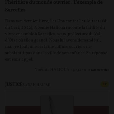
l’héritière du monde ouvrier : L’exemple de
Sarcelles
Dans son dernier livre, Les Uns contre Les Autres (éd.
du Cerf, 2022), Noémie Halioua raconte la faillite du
vivre ensemble à Sarcelles, sous-préfecture du Val-
d’Oise où elle a grandi. Nous lui avons demandé si,
malgré tout, une certaine culture ouvrière ne
subsistait pas dans la ville de son enfance. Sa réponse
est sans appel.
Noémie HALIOUA
14/09/2022
0
commentaire
JUSTICE
CONT
F
P
SARAH HALIMI