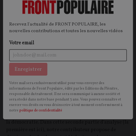
OPINIONS
SOCIÉTÉ
Recevez l'actualité de FRONT POPULAIRE, les
nouvelles contributions et toutes les nouvelles vidéos
Votre email
Enregistrer
Lagasnerie, la science et les gueux : la science
Votre mail sera exclusivement utilisé pour vous envoyer des
informations de Front Populaire, édité par les Editions du Plénitre,
contre la démocratie
responsable du traitement. Il ne sera communiqué à aucune société et
sera stocké dans notre base pendant 3 ans. Vous pouvez connaître et
exercer vos droits ou vous désinscrire à tout moment conformément à
CONTRIBUTION / OPINION.
Au nom de la science, le
notre
politique de confidentialité
philosophe Geoffroy de Lagasnerie propose…d'abolir
la démocratie. Dans cette seconde partie d'analyse (la
première est ici), notre contributeur propose de