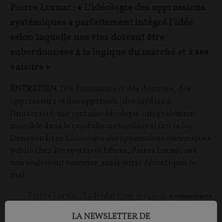
Pierre Lornac : « L’idéologie des oppressions
systémiques a parfaitement intégré l’idée
selon laquelle nos vies doivent être
subordonnées à la logique du marché et à ses
valeurs »
ENTRETIEN.
Des dominants et des dominés, des
oppresseurs et des opprimés : des médias à
l'université, une certaine idéologie intégralement
miscible dans le capitalisme néolibéral fait la loi.
Dans son livre
L'idéologie des oppressions systémiques
publié chez Perspectives Libres, Pierre Lornac ose
non seulement nommer, mais aussi décortiquer le
mal.
Pierre Lornac
,
La Rédaction
17/04/2026
9
commentaires
LA NEWSLETTER DE