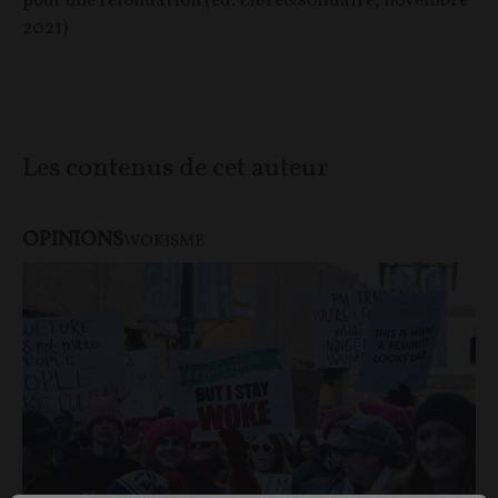
pour une refondation (éd. Libre&solidaire, novembre
2021)
Les contenus de cet auteur
OPINIONS
WOKISME