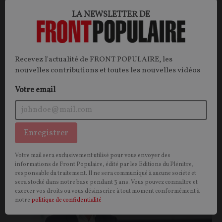
LA NEWSLETTER DE
Wokisme et obscurantisme : articulations et
complémentarités
OPINION.
Pourtant considérée comme l’antithèse des
Recevez l'actualité de FRONT POPULAIRE, les
fondamentalismes religieux, l’idéologie woke
nouvelles contributions et toutes les nouvelles vidéos
présente de nombreuses similitudes, estime notre
Votre email
lecteur. Selon lui, leur principal point commun serait
un rejet du matérialisme athéiste.
Quentin BERARD
11/07/2022
69
commentaires
Enregistrer
OPINIONS
ECOLOGIE
Votre mail sera exclusivement utilisé pour vous envoyer des
informations de Front Populaire, édité par les Editions du Plénitre,
responsable du traitement. Il ne sera communiqué à aucune société et
sera stocké dans notre base pendant 3 ans. Vous pouvez connaître et
exercer vos droits ou vous désinscrire à tout moment conformément à
notre
politique de confidentialité