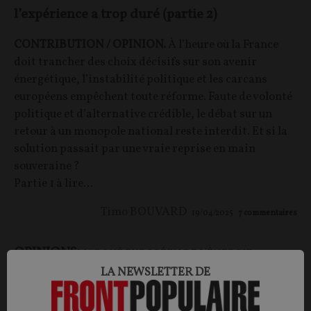
l’expérience a trop duré (partie 2)
CONTRIBUTION / OPINION.
À l’heure où la France
doit trancher des choix décisifs sur son avenir
énergétique, l’instabilité politique et les carcans
européens empêchent toute réforme. Faute de volonté
politique et d’alternative crédible, le débat sur un
retour à un monopole national reste interdit. Et si la
solution passait par une vraie reprise en main
souveraine ?
Partie 1 à lire...
Timo BOUVARD
19/04/2025
7
commentaires
OPINIONS
MARCHÉ EUROPÉEN DE L'ÉNERGIE
LA NEWSLETTER DE