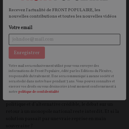
Recevez l'actualité de FRONT POPULAIRE, les
nouvelles contributions et toutes les nouvelles vidéos
Votre email
Enregistrer
Concurrence sur le marché de l’électricité :
l’expérience a trop duré (partie 1)
Votre mail sera exclusivement utilisé pour vous envoyer des
informations de Front Populaire, édité par les Editions du Plénitre,
CONTRIBUTION / OPINION.
À l’heure où la France
responsable du traitement. Il ne sera communiqué à aucune société et
sera stocké dans notre base pendant 3 ans. Vous pouvez connaître et
doit trancher des choix décisifs sur son avenir
exercer vos droits ou vous désinscrire à tout moment conformément à
énergétique, l’instabilité politique et les carcans
notre
politique de confidentialité
européens empêchent toute réforme. Faute de volonté
politique et d’alternative crédible, le débat sur un
retour à un monopole national reste interdit. Et si la
solution passait par une vraie reprise en main
souveraine ?