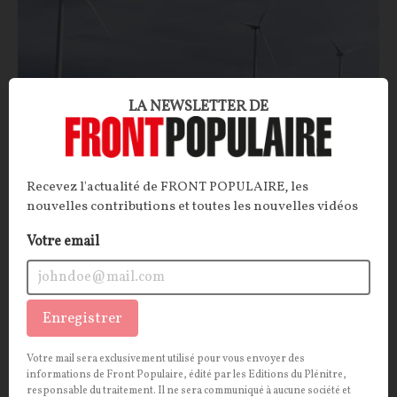
LA NEWSLETTER DE
L’étrange défense des énergies renouvelables
Recevez l'actualité de FRONT POPULAIRE, les
par l’ADEME
nouvelles contributions et toutes les nouvelles vidéos
ARTICLE
. L’établissement public chargé de la
Votre email
transition écologique entend dénoncer les idées
reçues vis-à-vis des énergies renouvelables (ENR).
Avec un argumentaire bien peu convaincant.
Enregistrer
La Rédaction
13/07/2026
14
commentaires
Votre mail sera exclusivement utilisé pour vous envoyer des
informations de Front Populaire, édité par les Editions du Plénitre,
ECONOMIE
CONT
F
P
PASSOIRES THERMIQUES
responsable du traitement. Il ne sera communiqué à aucune société et