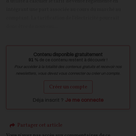
d’utilité à calculer le tarif de vente réglementé en
intégrant une part associée au cours du marché au
comptant. La tarification de l’électricité pourrait
donc être de nouveau...
Contenu disponible gratuitement
91
% de ce contenu restent à découvrir !
Pour accéder à la totalité des contenus gratuits et recevoir nos
newsletters, vous devez vous connecter ou créer un compte.
Créer un compte
Déja inscrit ?
Je me connecte
Partager cet article
Vous n'avez pas accès aux commentaires de ce