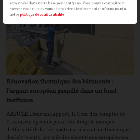
sera stocké dans notre base pendant 3 ans. Vous pouvez connaître et
exercer vos droits ou vous désinscrire à tout moment conformément à
notre
politique de confidentialité
Rénovation thermique des bâtiments :
l’argent européen gaspillé dans un fond
inefficace
ARTICLE.
Dans un rapport, la Cour des comptes de
l’Union européenne pointe du doigt le manque
d’efficacité de la très coûteuse rénovation thermique
des bâtiments, arrosée de subventions européennes.