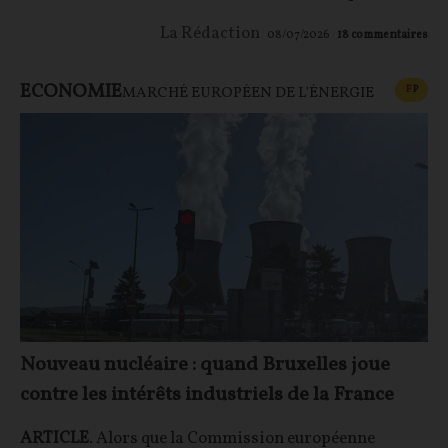
La Rédaction
08/07/2026
18
commentaires
ECONOMIE
CONT
F
P
MARCHÉ EUROPÉEN DE L'ÉNERGIE
Nouveau nucléaire : quand Bruxelles joue
contre les intérêts industriels de la France
ARTICLE
. Alors que la Commission européenne