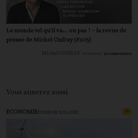
Le monde tel qu'il va… ou pas ! – la revue de
presse de Michel Onfray (#203)
Michel ONFRAY
01/08/2026
59
commentaires
Vous aimerez aussi
ECONOMIE
CONT
F
P
ÉNERGIE SOLAIRE