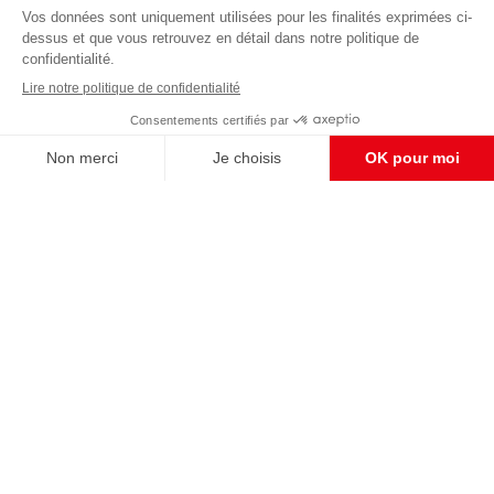
éditoriale
Pour maintenir la qualité de nos articles et vidéos, nous
avons besoin de votre soutien
Enregistrer
S'abonner et nous soutenir
CONTACT RÉDACTION
Pour nous écrire, proposer votre aide, un projet
concret, nous vous répondrons,
c'est ici :
contact@frontpopulaire.fr
CONTACT ABONNEMENT
Pour toute question, notre SERVICE CLIENTS
d'Evreux est à votre écoute au
02 78 88 00 35 du lundi au vendredi entre 9h et
18h , ou par mail à :
abo@frontpopulaire.fr