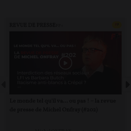
REVUE DE PRESSE
CONTEN
F
P
FP+
Le monde tel qu'il va… ou pas ! – la revue
de presse de Michel Onfray (#202)