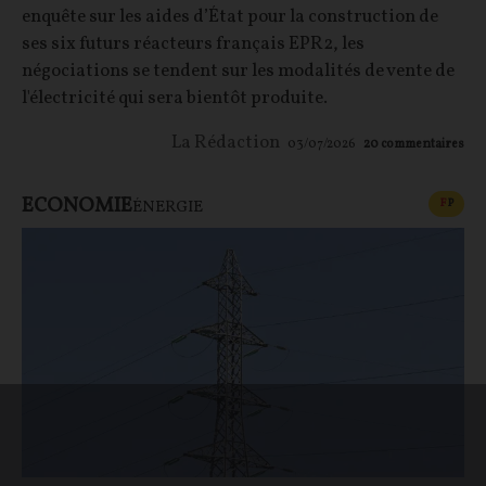
enquête sur les aides d’État pour la construction de
ses six futurs réacteurs français EPR2, les
négociations se tendent sur les modalités de vente de
l'électricité qui sera bientôt produite.
La Rédaction
03/07/2026
20
commentaires
ECONOMIE
CONT
F
P
ÉNERGIE