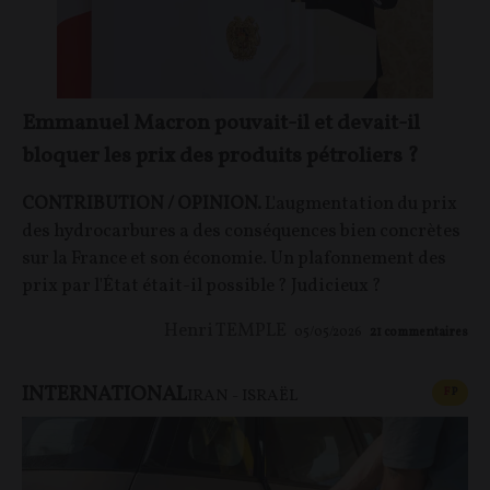
Emmanuel Macron pouvait-il et devait-il
bloquer les prix des produits pétroliers ?
CONTRIBUTION / OPINION.
L'augmentation du prix
des hydrocarbures a des conséquences bien concrètes
sur la France et son économie. Un plafonnement des
prix par l'État était-il possible ? Judicieux ?
Henri TEMPLE
05/05/2026
21
commentaires
INTERNATIONAL
CONT
F
P
IRAN - ISRAËL