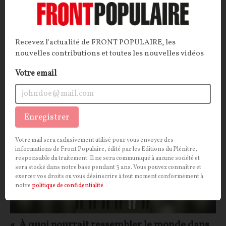
Fayard
Dans les maisons, les secrets murumurent
, un
recueil de nouvelles articulé autour d'un thème : les
maisons, que nous habitons et qui nous habitent.
Recevez l'actualité de FRONT POPULAIRE, les
nouvelles contributions et toutes les nouvelles vidéos
Frank LANOT
26/07/2026
7
commentaires
Votre email
CULTURE
SOCIÉTÉ
Enregistrer
Votre mail sera exclusivement utilisé pour vous envoyer des
informations de Front Populaire, édité par les Editions du Plénitre,
responsable du traitement. Il ne sera communiqué à aucune société et
sera stocké dans notre base pendant 3 ans. Vous pouvez connaître et
exercer vos droits ou vous désinscrire à tout moment conformément à
notre
politique de confidentialité
« À quoi pourrait ressembler le monde dans