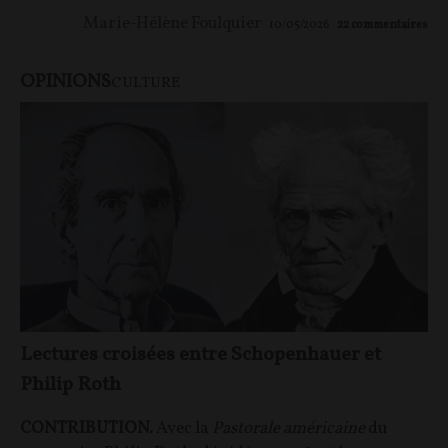
Marie-Hélène Foulquier
10/05/2026
22
commentaires
OPINIONS
CULTURE
Lectures croisées entre Schopenhauer et
Philip Roth
CONTRIBUTION.
Avec la
Pastorale américaine
du