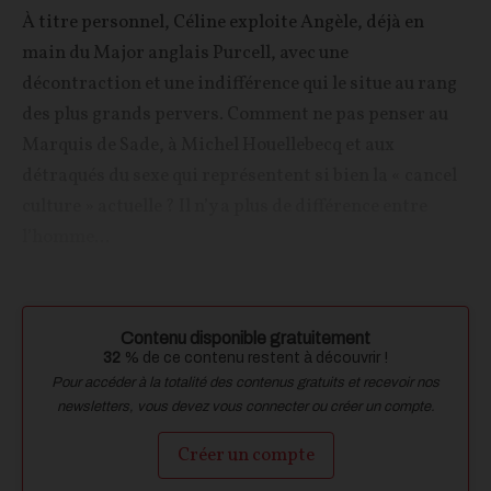
À titre personnel, Céline exploite Angèle, déjà en
main du Major anglais Purcell, avec une
décontraction et une indifférence qui le situe au rang
des plus grands pervers. Comment ne pas penser au
Marquis de Sade, à Michel Houellebecq et aux
détraqués du sexe qui représentent si bien la « cancel
culture » actuelle ? Il n’y a plus de différence entre
l’homme...
Contenu disponible gratuitement
32
% de ce contenu restent à découvrir !
Pour accéder à la totalité des contenus gratuits et recevoir nos
newsletters, vous devez vous connecter ou créer un compte.
Créer un compte