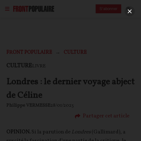
S'abonner
FRONT POPULAIRE
CULTURE
CULTURE
LIVRE
Londres : le dernier voyage abject
de Céline
Philippe VERMESSE
28/01/2023
Partager cet article
OPINION.
Si la parution de
Londres
(Gallimard), a
suscité la fascination d’une partie de la critique, le