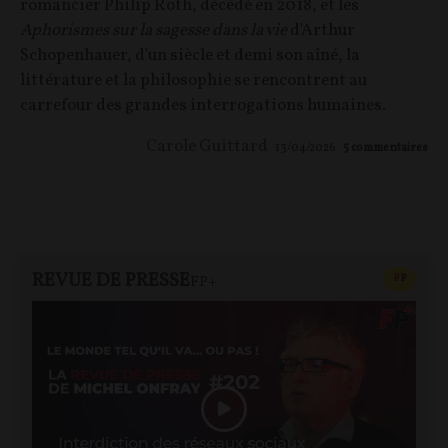
romancier Philip Roth, décédé en 2018, et les
Aphorismes sur la sagesse dans la vie
d'Arthur
Schopenhauer, d'un siècle et demi son aîné, la
littérature et la philosophie se rencontrent au
carrefour des grandes interrogations humaines.
Carole Guittard
13/04/2026
5
commentaires
REVUE DE PRESSE
CONTEN
F
P
FP+