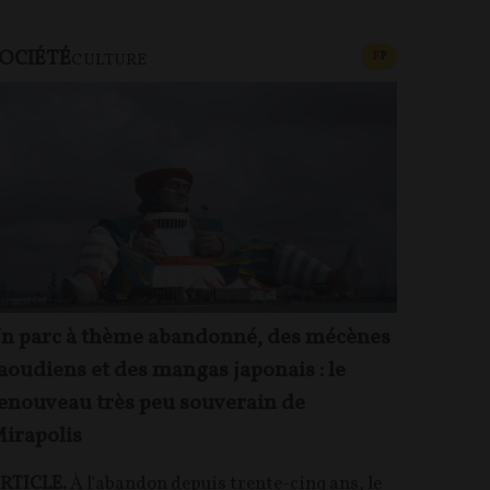
OCIÉTÉ
CONTENU PAYAN
F
P
CULTURE
n parc à thème abandonné, des mécènes
aoudiens et des mangas japonais : le
enouveau très peu souverain de
irapolis
RTICLE.
À l'abandon depuis trente-cinq ans, le