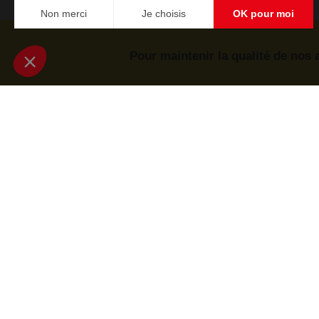
Pour maintenir la qualité de nos 
Abonnez-vous à notre
newsletter éditoriale
Enregistrer
Qui sommes-nous ?
Auteurs
Conditions générales de vente
Données personnelles