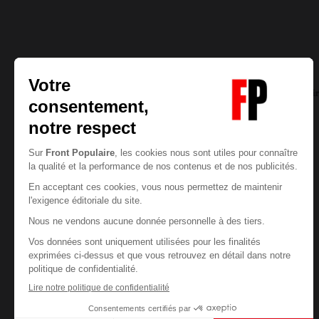
François JOYAUX
05/08/2026
19
commentair