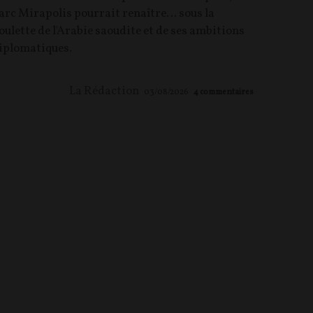
arc Mirapolis pourrait renaître… sous la
oulette de l'Arabie saoudite et de ses ambitions
iplomatiques.
La Rédaction
03/08/2026
4
commentaires