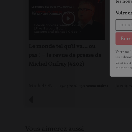
les nou
Votre e
Enre
Le monde tel qu'il va… ou
Qu'est
Votre mail
pas ! – la revue de presse de
géopol
les Editio
Michel Onfray (#202)
Sapir 
dans notre
moment c
Rouge
Michel ONFRAY
25/07/2026
150
commentaires
Vous aimerez aussi