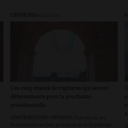
OPINIONS
S
POLITIQUE
Ces cinq enjeux de ruptures qui seront
U
déterminants pour la prochaine
s
présidentielle
r
e
M
t
CONTRIBUTION / OPINION.
Dans un an, les
Français éliront leur président de la République
A