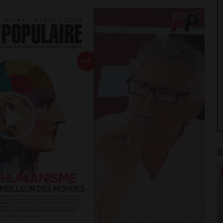
Play
R
Video