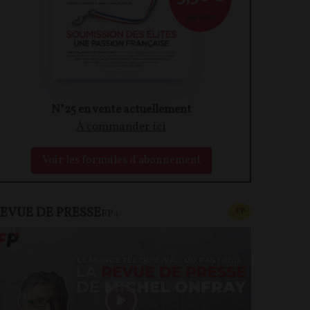
par mois
N°25 en vente actuellement
À commander ici
Voir les formules d'abonnement
EVUE DE PRESSE
CONTENU PAYAN
F
P
FP+