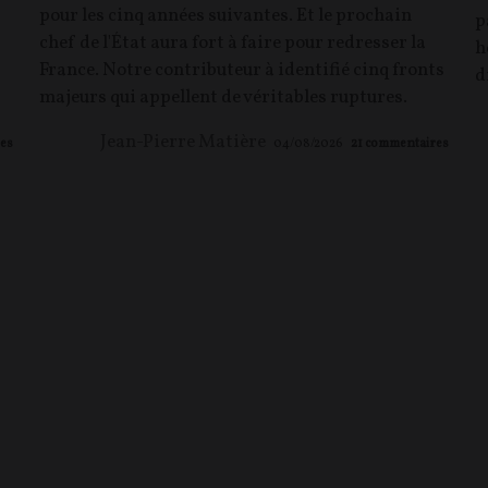
pour les cinq années suivantes. Et le prochain
p
chef de l'État aura fort à faire pour redresser la
h
France. Notre contributeur à identifié cinq fronts
d
majeurs qui appellent de véritables ruptures.
Jean-Pierre Matière
es
04/08/2026
21
commentaires