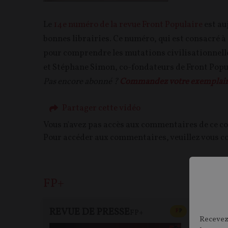
Le
14e numéro de la revue Front Populaire
est au
bonnes librairies. Ce numéro, qui est consacré 
pour comprendre les mutations civilisationnell
et Stéphane Simon, co-fondateurs de Front Popu
Pas encore abonné ?
Commandez votre exemplaire
Partager cette vidéo
Vous n'avez pas accès aux commentaires de ce c
Pour accéder aux commentaires, veuillez vous c
FP+
REVUE DE PRESSE
DEBA
CONTENU PAYAN
F
P
FP+
Recevez