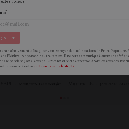
velles vidéos
mail
gistrer
-ce que le réalisme
Mythes féministes et ré
 sera exclusivement utilisé pour vous envoyer des informations de Front Populaire, 
itique ? – avec Jacques
scientifique : la vérité s
ns du Plénitre, responsable du traitement. Il ne sera communiqué à aucune société et 
et Pierre-Yves
patriarcat – entretien a
 base pendant 3 ans. Vous pouvez connaître et exercer vos droits ou vous désinscrir
onformément à notre
politique de confidentialité
yron
Véra Nikolski
Jacques SAPIR
,
Pierre-Yves ROUGEYRON
,
Maxime LE NAGARD
Maxime LE NAGARD
05/08/2026
1
commentaire
30/07/2026
62
co