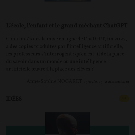
L’école, l’enfant et le grand méchant ChatGPT
Confrontés dès la mise en ligne de ChatGPT, fin 2022,
à des copies produites par l’intelligence artificielle,
les professeurs s’interrogent : qu’en est-il de la place
du savoir dans un monde où une intelligence
artificielle œuvre à la place des élèves ?
Anne-Sophie NOGARET
13/09/2023
0
commentaire
IDÉES
CONT
F
P