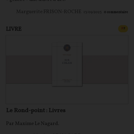
Marguerite FRISON-ROCHE
13/09/2023
0
commentaire
LIVRE
CONT
F
P
Le Rond-point : Livres
Par Maxime Le Nagard.