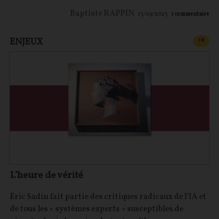
Baptiste RAPPIN
13/09/2023
1
commentaire
ENJEUX
CONT
F
P
L’heure de vérité
Éric Sadin fait partie des critiques radicaux de l’IA et
de tous les « systèmes experts » susceptibles de