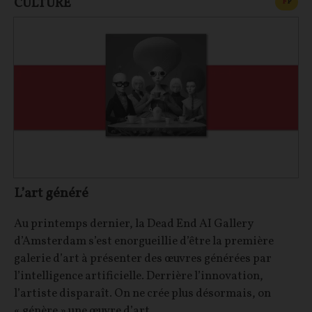
CULTURE
CONT
F
P
L’art généré
Au printemps dernier, la Dead End AI Gallery
d’Amsterdam s’est enorgueillie d’être la première
galerie d’art à présenter des œuvres générées par
l’intelligence artificielle. Derrière l’innovation,
l’artiste disparaît. On ne crée plus désormais, on
« génère » une œuvre d’art.