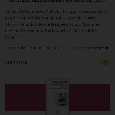
« Le Grand remplacement est celui de l’IA. »
Depuis les Lumières, l’idéologie du progrès a consisté
à faire avancer l’autonomie de la raison, censée
libérée les individus de la superstition. Mais que
devient l’autonomie individuelle à l’heure du big
data ?
Dany-Robert Dufour
,
Maxime LE NAGARD
13/09/2023
0
commentaire
LIBRAIRIE
CONT
F
P