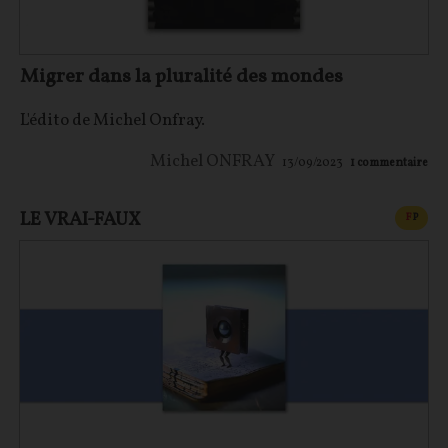
Migrer dans la pluralité des mondes
L'édito de Michel Onfray.
Michel ONFRAY
13/09/2023
1
commentaire
LE VRAI-FAUX
CONT
F
P