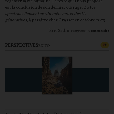
régenter la vie humaine. Le texte qu’il nous propose
est la conclusion de son dernier ouvrage :
La Vie
spectrale. Penser l’ère du métavers et des IA
génératives
, à paraître chez Grasset en octobre 2023.
Éric Sadin
13/09/2023
0
commentaire
PERSPECTIVES
CONT
F
P
EDITO