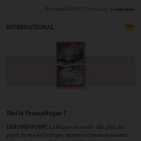
Bertrand GUYOT
13/09/2023
1
commentaire
INTERNATIONAL
CONT
F
P
Fini la Françafrique ?
LE ROND-POINT.
La France ne serait-elle plus, du
point de vue de l’Afrique, qu’une ancienne puissance