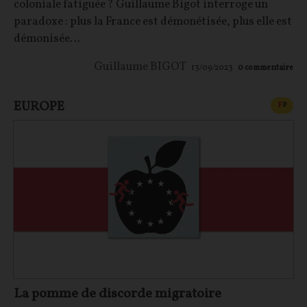
coloniale fatiguée ? Guillaume Bigot interroge un
paradoxe : plus la France est démonétisée, plus elle est
démonisée…
Guillaume BIGOT
13/09/2023
0
commentaire
EUROPE
CONT
F
P
La pomme de discorde migratoire