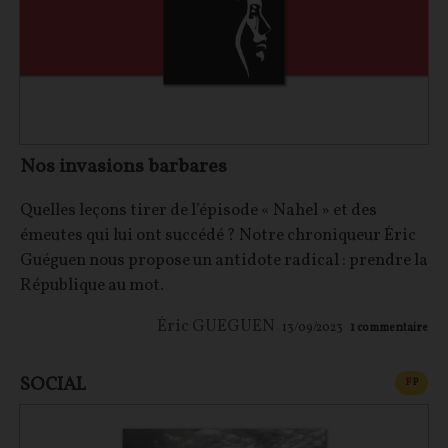
Nos invasions barbares
Quelles leçons tirer de l’épisode « Nahel » et des
émeutes qui lui ont succédé ? Notre chroniqueur Éric
Guéguen nous propose un antidote radical : prendre la
République au mot.
Éric GUEGUEN
13/09/2023
1
commentaire
SOCIAL
CONT
F
P