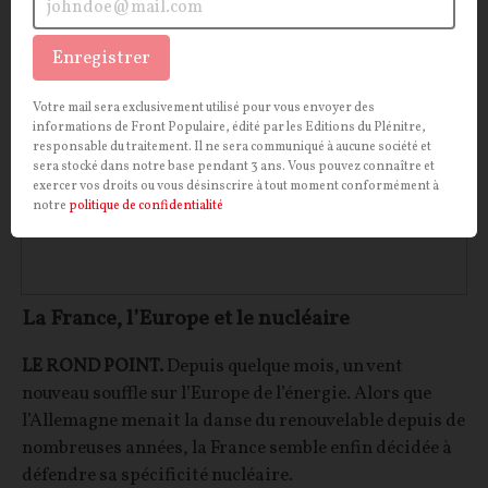
PLANÈTE
CONT
F
P
Enregistrer
Votre mail sera exclusivement utilisé pour vous envoyer des
informations de Front Populaire, édité par les Editions du Plénitre,
responsable du traitement. Il ne sera communiqué à aucune société et
sera stocké dans notre base pendant 3 ans. Vous pouvez connaître et
exercer vos droits ou vous désinscrire à tout moment conformément à
notre
politique de confidentialité
La France, l’Europe et le nucléaire
LE ROND POINT.
Depuis quelque mois, un vent
nouveau souffle sur l’Europe de l’énergie. Alors que
l’Allemagne menait la danse du renouvelable depuis de
nombreuses années, la France semble enfin décidée à
défendre sa spécificité nucléaire.