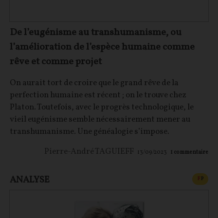
De l’eugénisme au transhumanisme, ou
l’amélioration de l’espèce humaine comme
rêve et comme projet
On aurait tort de croire que le grand rêve de la
perfection humaine est récent ; on le trouve chez
Platon. Toutefois, avec le progrès technologique, le
vieil eugénisme semble nécessairement mener au
transhumanisme. Une généalogie s’impose.
Pierre-André TAGUIEFF
13/09/2023
1
commentaire
ANALYSE
CONT
F
P