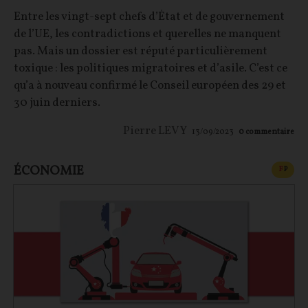
Entre les vingt-sept chefs d’État et de gouvernement
de l’UE, les contradictions et querelles ne manquent
pas. Mais un dossier est réputé particulièrement
toxique : les politiques migratoires et d’asile. C’est ce
qu’a à nouveau confirmé le Conseil européen des 29 et
30 juin derniers.
Pierre LEVY
13/09/2023
0
commentaire
ÉCONOMIE
CONT
F
P