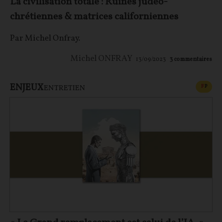
La civilisation totale : Ruines judéo-
chrétiennes & matrices californiennes
Par Michel Onfray.
Michel ONFRAY
13/09/2023
3
commentaires
ENJEUX
CONT
F
P
ENTRETIEN