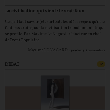
La civilisation qui vient : le vrai-faux
Ce qu'il faut savoir (et, surtout, les idées reçues qu'il ne
faut pas croire) sur la civilisation transhumaniste qui
se profile. Par Maxime Le Nagard, rédacteur en chef
de Front Populaire.
Maxime LE NAGARD
13/09/2023
1
commentaire
DÉBAT
CONT
F
P