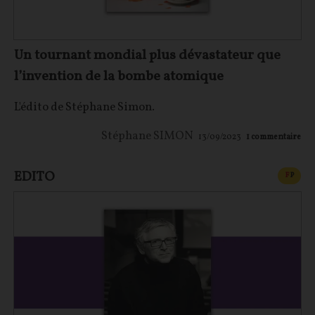
Un tournant mondial plus dévastateur que
l’invention de la bombe atomique
L'édito de Stéphane Simon.
Stéphane SIMON
13/09/2023
1
commentaire
EDITO
CONT
F
P