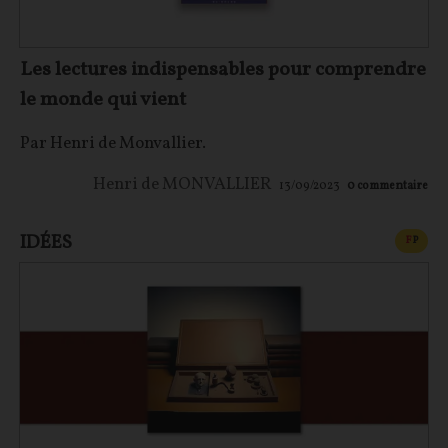
Les lectures indispensables pour comprendre
le monde qui vient
Par Henri de Monvallier.
Henri de MONVALLIER
13/09/2023
0
commentaire
IDÉES
CONT
F
P