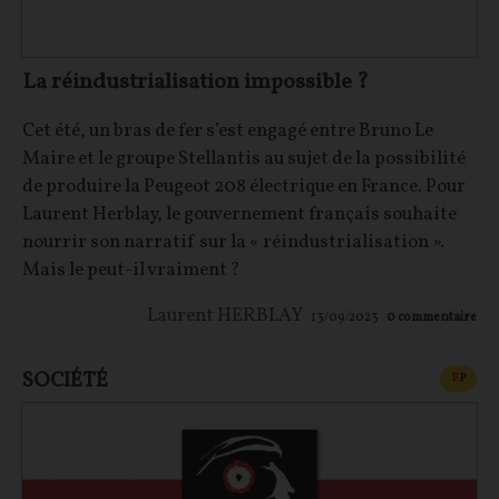
La réindustrialisation impossible ?
Cet été, un bras de fer s’est engagé entre Bruno Le
Maire et le groupe Stellantis au sujet de la possibilité
de produire la Peugeot 208 électrique en France. Pour
Laurent Herblay, le gouvernement français souhaite
nourrir son narratif sur la « réindustrialisation ».
Mais le peut-il vraiment ?
Laurent HERBLAY
13/09/2023
0
commentaire
SOCIÉTÉ
CONT
F
P