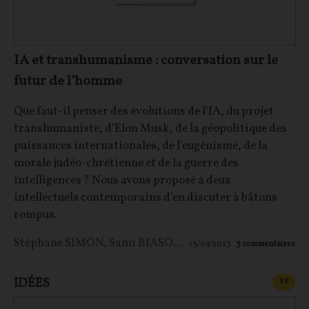
IA et transhumanisme : conversation sur le
futur de l’homme
Que faut-il penser des évolutions de l’IA, du projet
transhumaniste, d’Elon Musk, de la géopolitique des
puissances internationales, de l’eugénisme, de la
morale judéo-chrétienne et de la guerre des
intelligences ? Nous avons proposé à deux
intellectuels contemporains d’en discuter à bâtons
rompus.
Stéphane SIMON
,
Sami BIASONI
,
Laurent Alexandre
13/09/2023
3
commentaires
IDÉES
CONT
F
P