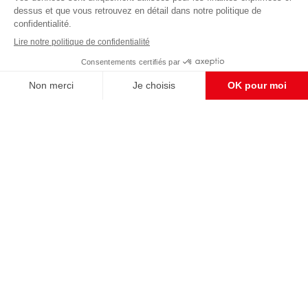
éditoriale
Enregistrer
CONTACT RÉDACTION
Pour nous écrire, proposer votre aide, un projet
concret, nous vous répondrons,
c'est ici :
contact@frontpopulaire.fr
CONTACT ABONNEMENT
Pour toute question, notre SERVICE CLIENTS
d'Evreux est à votre écoute au
02 78 88 00 35 du lundi au vendredi entre 9h et
18h , ou par mail à :
abo@frontpopulaire.fr