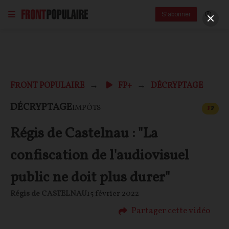
S'abonner
FRONT POPULAIRE
FP+
DÉCRYPTAGE
CONT
DÉCRYPTAGE
IMPÔTS
F
P
Régis de Castelnau : "La
confiscation de l'audiovisuel
public ne doit plus durer"
Régis de CASTELNAU
15 février 2022
Partager cette vidéo