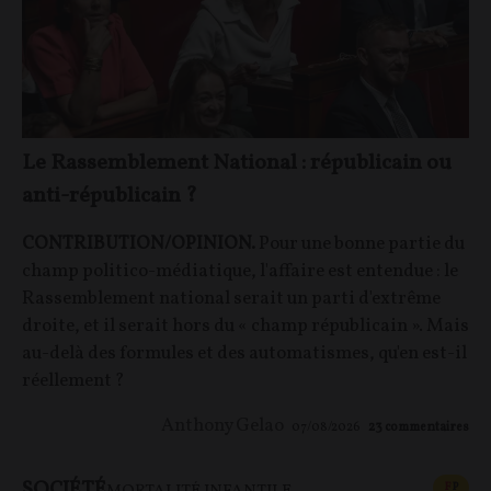
Le Rassemblement National : républicain ou
anti-républicain ?
CONTRIBUTION/OPINION.
Pour une bonne partie du
champ politico-médiatique, l'affaire est entendue : le
Rassemblement national serait un parti d'extrême
droite, et il serait hors du « champ républicain ». Mais
au-delà des formules et des automatismes, qu'en est-il
réellement ?
Anthony Gelao
07/08/2026
23
commentaires
SOCIÉTÉ
CONT
F
P