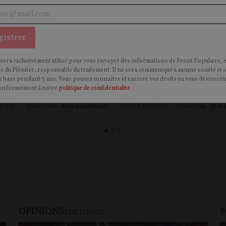
 féministes et réalité
L'écologie politique nie 
gistrer
fique : la vérité sur le
– entretien avec Gerald
 sera exclusivement utilisé pour vous envoyer des informations de Front Populaire, 
rcat – entretien avec
Woessner
ns du Plénitre, responsable du traitement. Il ne sera communiqué à aucune société et 
 base pendant 3 ans. Vous pouvez connaître et exercer vos droits ou vous désinscrir
ikolski
onformément à notre
politique de confidentialité
Maxime LE NAGARD
Bertrand GUYOT
30/07/2026
62
commentaires
23/10/2024
37
co
OPINIONS
S
POLITIQUE