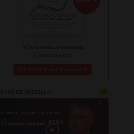
par mois
N°25 en vente actuellement
À commander ici
Voir les formules d'abonnement
EVUE DE PRESSE
CONTENU PAYAN
F
P
FP+