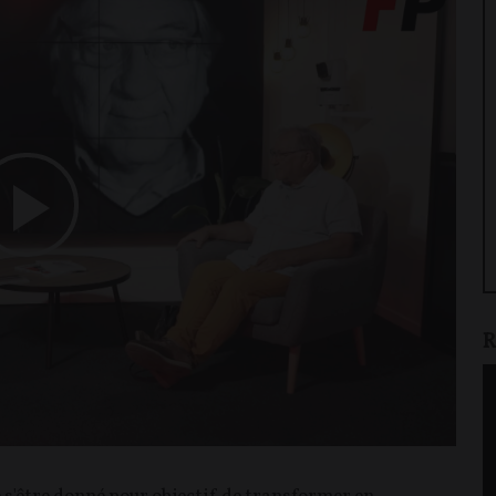
Play
Video
R