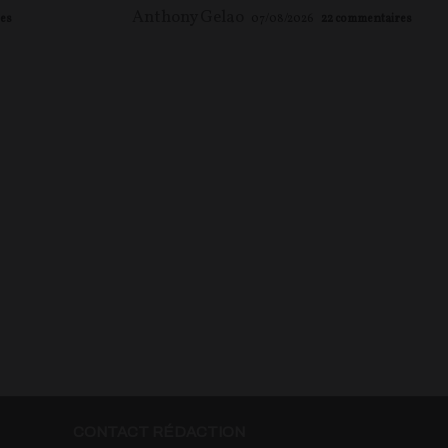
Anthony Gelao
es
07/08/2026
22
commentaires
CONTACT RÉDACTION