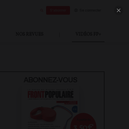
S'abonner
Se connecter
NOS REVUES
|
VIDÉOS FP+
U PAYANT
ABONNEZ-VOUS
À partir de
3,50€