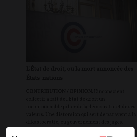
L'État de droit, ou la mort annoncée des
États-nations
CONTRIBUTION / OPINION.
L'inconscient
collectif a fait de l'État de droit un
incontournable pilier de la démocratie et de ses
valeurs. Une distorsion qui sert de paravent à la
dikastocratie, ou gouvernement des juges.