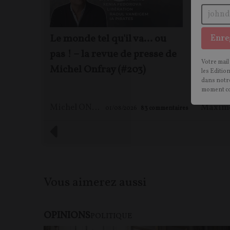
Le monde tel qu'il va… ou
Mythes
Enre
pas ! – la revue de presse de
scienti
Votre mail
Michel Onfray (#203)
patria
les Editio
dans notre
Véra N
moment c
Michel ONFRAY
01/08/2026
83
commentaires
Vous aimerez aussi
OPINIONS
POLITIQUE