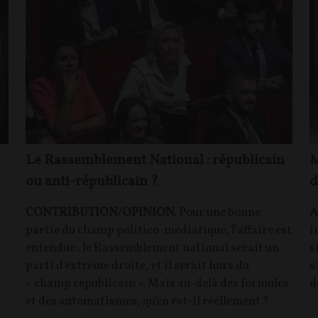
Le Rassemblement National : républicain
M
ou anti-républicain ?
d
CONTRIBUTION/OPINION.
Pour une bonne
A
partie du champ politico-médiatique, l'affaire est
i
entendue : le Rassemblement national serait un
s
parti d'extrême droite, et il serait hors du
s
« champ républicain ». Mais au-delà des formules
d
et des automatismes, qu'en est-il réellement ?