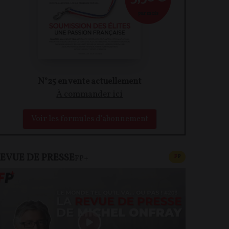
par mois
N°25 en vente actuellement
À commander ici
Voir les formules d'abonnement
EVUE DE PRESSE
CONTENU PAYAN
F
P
FP+