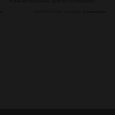
et des automatismes, qu'en est-il réellement ?
Anthony Gelao
re
07/08/2026
21
commentaires