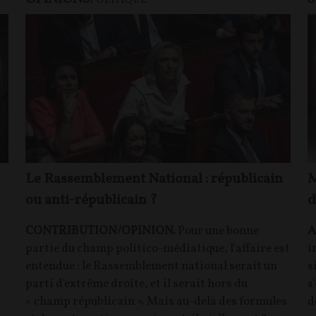
POLITIQUE
Le Rassemblement National : républicain
M
ou anti-républicain ?
d
CONTRIBUTION/OPINION.
Pour une bonne
A
partie du champ politico-médiatique, l'affaire est
i
entendue : le Rassemblement national serait un
s
parti d'extrême droite, et il serait hors du
s
« champ républicain ». Mais au-delà des formules
d