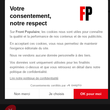
Jean-Francois LECŒUVRE
07/08/2026
1
commentai