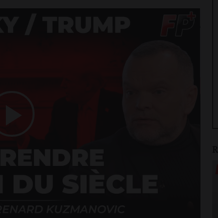
Play
R
Video