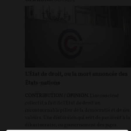
POLITIQUE
L'État de droit, ou la mort annoncée des
États-nations
CONTRIBUTION / OPINION.
L'inconscient
collectif a fait de l'État de droit un
incontournable pilier de la démocratie et de ses
valeurs. Une distorsion qui sert de paravent à la
dikastocratie, ou gouvernement des juges.