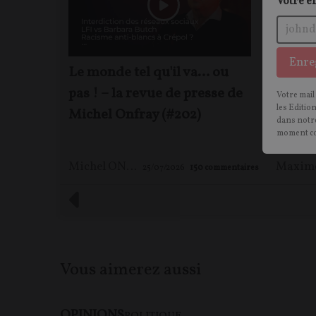
Votre e
Enre
Le monde tel qu'il va… ou
Trump,
pas ! – la revue de presse de
straté
Votre mail
les Editio
Michel Onfray (#202)
entret
dans notre
Rouge
moment c
Michel ONFRAY
25/07/2026
150
commentaires
Vous aimerez aussi
OPINIONS