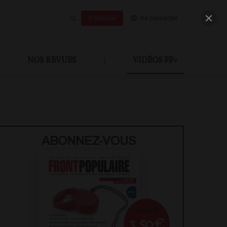
S'abonner
Se connecter
NOS REVUES
|
VIDÉOS FP+
U PAYANT
ABONNEZ-VOUS
À partir de
3,50€