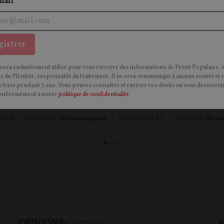
mail
gistrer
 Netanyahou, Iran :
Ukraine : vers une capit
gie ou fuite en avant ? -
avant l'été ? – Jacques S
 sera exclusivement utilisé pour vous envoyer des informations de Front Populaire, 
ns du Plénitre, responsable du traitement. Il ne sera communiqué à aucune société et 
ien avec Pierre-Yves
Georges Renard Kuzma
 base pendant 3 ans. Vous pouvez connaître et exercer vos droits ou vous désinscrir
yron
onformément à notre
politique de confidentialité
Maxime LE NAGARD
,
Pierre-Yves ROUGEYRON
Bertrand GUYOT
,
Jacques 
03/03/2026
95
commentaires
26/02/2026
89
co
OPINIONS
S