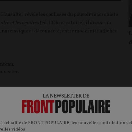
 Hausalter révèle les coulisses du pouvoir macroniste
udre et les cendres
(éd. L'Observatoire), il dresse un
, narcissique et déconnecté, entre modernité affichée
L
d
ontenu.
onnecter.
LA NEWSLETTER DE
FP+
T
CONTENU PAYANT
F
P
NCONTRES
DEBAT
 l'actualité de FRONT POPULAIRE, les nouvelles contributions et
velles vidéos