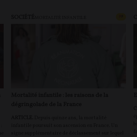
SOCIÉTÉ
O
CONTEN
F
P
MORTALITÉ INFANTILE
n
Mortalité infantile : les raisons de la
E
dégringolade de la France
C
é
ARTICLE.
Depuis quinze ans, la mortalité
b
:
infantile poursuit son ascension en France. Un
f
me
signe supplémentaire de déclassement sur lequel