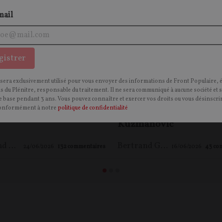
mail
gistrer
ançais face aux
Comment l’Europe est
eurs - entretien avec
devenue un angle mort 
 sera exclusivement utilisé pour vous envoyer des informations de Front Populaire, 
ns du Plénitre, responsable du traitement. Il ne sera communiqué à aucune société et 
Branco
gauche – débat avec Ale
 base pendant 3 ans. Vous pouvez connaître et exercer vos droits ou vous désinscrir
Poulin et Georges Rena
onformément à notre
politique de confidentialité
Kuzmanovic
Bertrand GUYOT
Bertrand GUYOT
24/06/2026
132
commentaires
16/06/2026
43
co