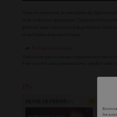
Dans cet entretien, le journaliste du
Figaro
Louis
et de ce dernier quinquenat. Dans son livre
La fo
portrait sans concession d'un président indécis
et méthodes d'un autre temps.
Partager cette vidéo
Vous n'avez pas accès aux commentaires de ce c
Pour accéder aux commentaires, veuillez vous c
FP+
REVUE DE PRESSE
FP+
CONTENU PAYAN
F
P
FP+
RE
Recevez
les nou