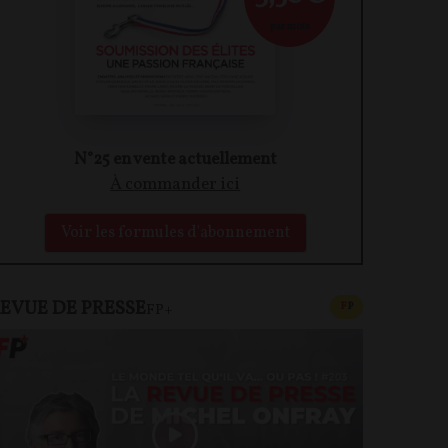
par mois
N°25 en vente actuellement
À commander ici
Voir les formules d'abonnement
EVUE DE PRESSE
CONTENU PAYAN
F
P
FP+