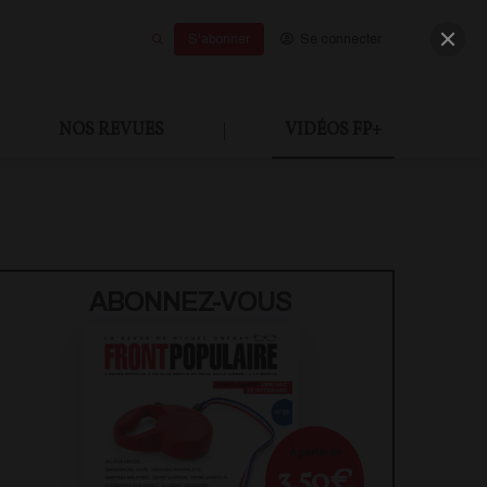
S'abonner
Se connecter
NOS REVUES
|
VIDÉOS FP+
U PAYANT
ABONNEZ-VOUS
À partir de
3,50€