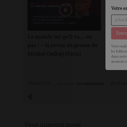
Votre e
Enre
Le monde tel qu'il va… ou
Les Fr
pas ! – la revue de presse de
prédat
Votre mail
les Editio
Michel Onfray (#202)
Juan 
dans notre
moment c
Michel ONFRAY
25/07/2026
150
commentaires
Vous aimerez aussi