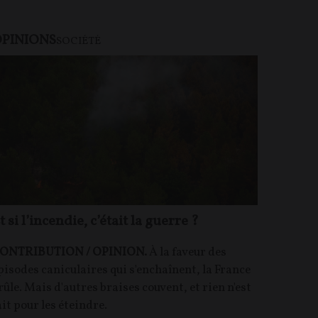
PINIONS
U PAYANT
SOCIÉTÉ
t si l’incendie, c’était la guerre ?
ONTRIBUTION / OPINION.
À la faveur des
pisodes caniculaires qui s'enchaînent, la France
rûle. Mais d'autres braises couvent, et rien n'est
ait pour les éteindre.