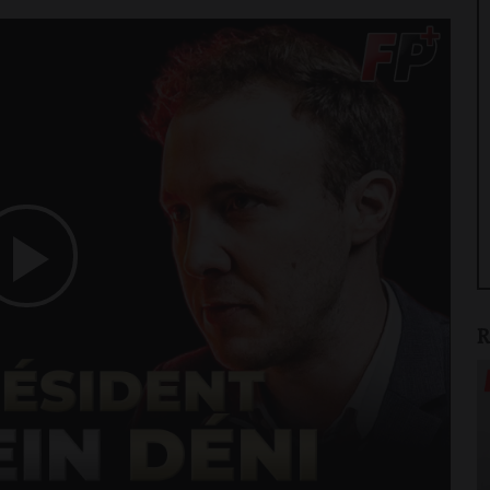
Play
R
Video