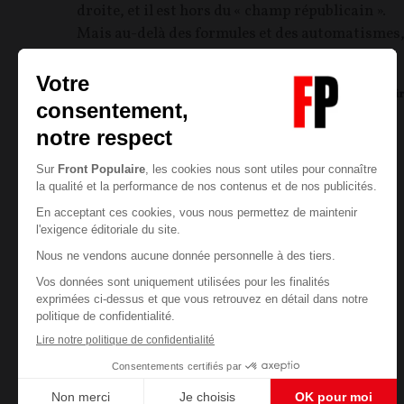
droite, et il est hors du « champ républicain ».
Mais au-delà des formules et des automatismes
qu'en est-il réellement ?
Anthony Gelao
07/08/2026
10
commentair