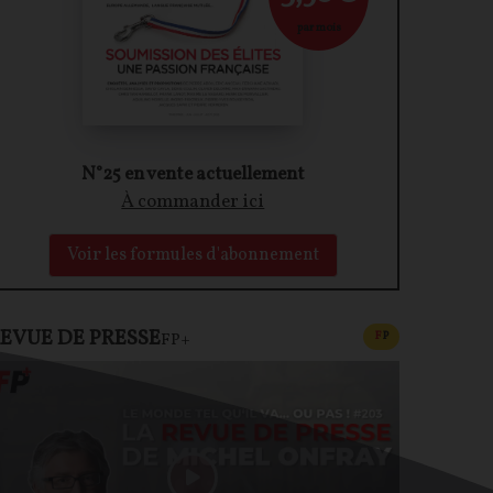
par mois
N°25 en vente actuellement
À commander ici
Voir les formules d'abonnement
EVUE DE PRESSE
CONTENU PAYAN
F
P
FP+