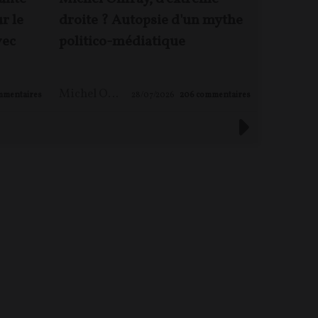
ur le
droite ? Autopsie d'un mythe
Rougeyr
vec
politico-médiatique
enjeux 
Michel ONFRAY
,
Maxime LE NAGARD
mmentaires
28/07/2026
206
commentaires