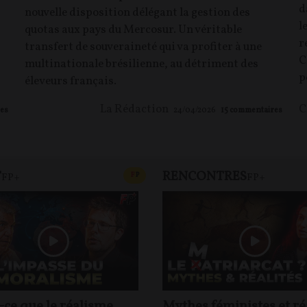
d
nouvelle disposition délégant la gestion des
l
quotas aux pays du Mercosur. Un véritable
r
transfert de souveraineté qui va profiter à une
C
multinationale brésilienne, au détriment des
p
éleveurs français.
La Rédaction
es
24/04/2026
15
commentaires
T
RENCONTRES
T
CONTENU PAYANT
F
P
FP+
FP+
-ce que le réalisme
Mythes féministes et ré