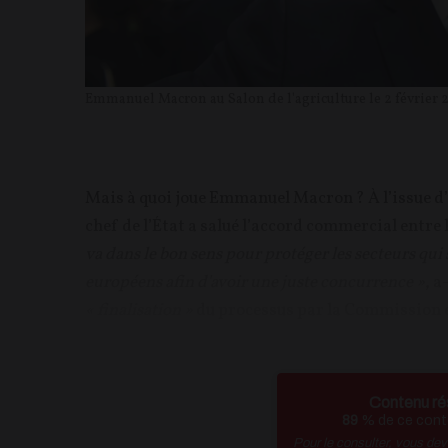
Emmanuel Macron au Salon de l'agriculture le 2 février 
Mais à quoi joue Emmanuel Macron ? À l’issue d’u
chef de l’État a salué l’accord commercial entre
va dans le bon sens pour protéger les secteurs qui
européens afin d'avoir une juste concurrence »
, a
« finalisation »
du processus par la Commission e
Contenu ré
89
% de ce conte
Pour le consulter, vous de