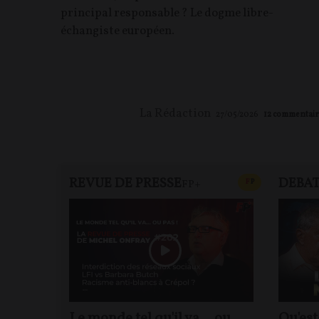
principal responsable ? Le dogme libre-
échangiste européen.
La Rédaction
27/05/2026
12
commentair
REVUE DE PRESSE
DEBA
CONTENU PAYAN
F
P
FP+
Le monde tel qu'il va… ou
Qu'est