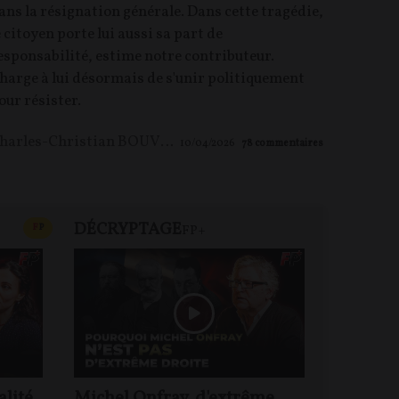
ans la résignation générale. Dans cette tragédie,
e citoyen porte lui aussi sa part de
esponsabilité, estime notre contributeur.
harge à lui désormais de s'unir politiquement
our résister.
Charles-Christian BOUVIER
10/04/2026
78
commentaires
DÉCRYPTAGE
FP+
CONTENU PAYANT
F
P
FP+
DEBA
alité
Michel Onfray, d'extrême
Jacques 