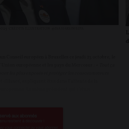
2025
CRÉDITS ILLUSTRATION : ©ISA HARSIN/SIPA
L
d
n Conseil européen à Bruxelles ce jeudi 23 octobre, le
 l’Union européenne et les pays du Mercosur :
« Tout ça
 sont les plus exposés et protéger les consommateurs
-t-il lancé, expliquant être dans l’attente de la
uropéenne. Le même président qui s’était...
servé aux abonnés
nu restent à découvrir !
vez vous connecter ou vous abonner.