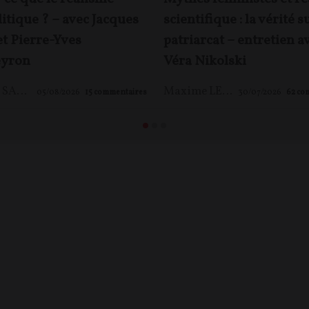
itique ? – avec Jacques
scientifique : la vérité s
et Pierre-Yves
patriarcat – entretien a
yron
Véra Nikolski
Jacques SAPIR
,
Pierre-Yves ROUGEYRON
,
Maxime LE NAGARD
Maxime LE NAGARD
05/08/2026
15
commentaires
30/07/2026
62
co