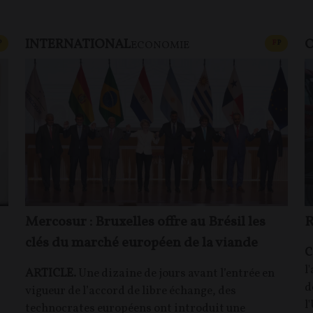
INTERNATIONAL
O
CONTENU PAYANT
CONTEN
P
F
P
ECONOMIE
Mercosur : Bruxelles offre au Brésil les
R
clés du marché européen de la viande
C
l
ARTICLE.
Une dizaine de jours avant l’entrée en
d
vigueur de l’accord de libre échange, des
l
technocrates européens ont introduit une