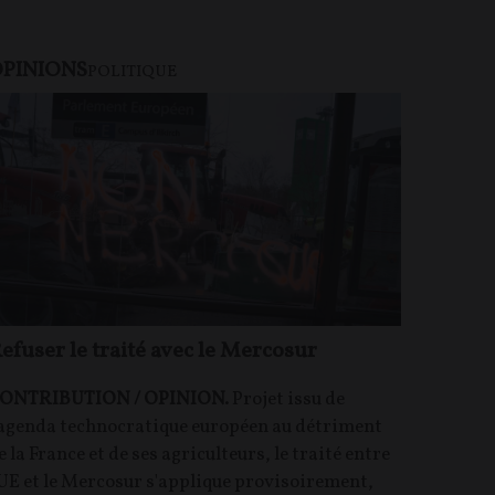
PINIONS
U PAYANT
POLITIQUE
efuser le traité avec le Mercosur
ONTRIBUTION / OPINION.
Projet issu de
'agenda technocratique européen au détriment
e la France et de ses agriculteurs, le traité entre
'UE et le Mercosur s'applique provisoirement,