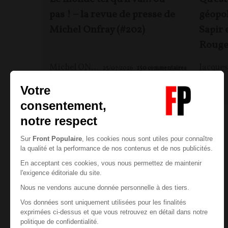
pas ! – la revue de presse de
géopol
Michel Onfray (#202)
Sapir 
Rouge
Michel ONFRAY
25/07/2026
150
commentaires