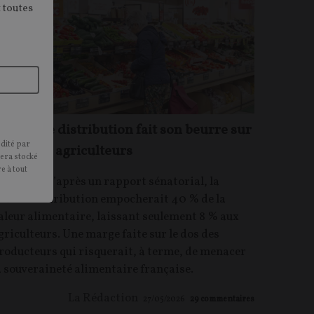
 toutes
a grande distribution fait son beurre sur
édité par
e dos des agriculteurs
sera stocké
e à tout
RTICLE.
D’après un rapport sénatorial, la
rande distribution empocherait 40 % de la
aleur alimentaire, laissant seulement 8 % aux
griculteurs. Une marge faite sur le dos des
roducteurs qui risquerait, à terme, de menacer
a souveraineté alimentaire française.
La Rédaction
27/05/2026
29
commentaires