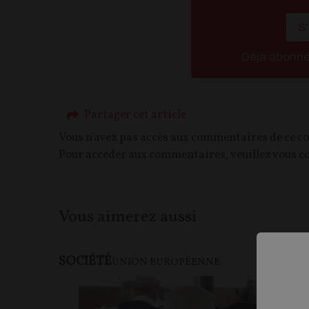
S
Déja abonn
Partager cet article
Vous n'avez pas accès aux commentaires de ce c
Pour accéder aux commentaires, veuillez vous c
Vous aimerez aussi
SOCIÉTÉ
F
UNION EUROPÉENNE