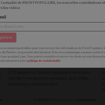
 l'actualité de FRONT POPULAIRE, les nouvelles contributions et
velles vidéos
mail
gistrer
Le déficit commercial de l’UE avec la
L
 sera exclusivement utilisé pour vous envoyer des informations de Front Populaire, 
Chine explose… mais pourquoi ?
l
ns du Plénitre, responsable du traitement. Il ne sera communiqué à aucune société et 
 base pendant 3 ans. Vous pouvez connaître et exercer vos droits ou vous désinscrir
ARTICLE
. Le déficit commercial entre les deux
A
onformément à notre
politique de confidentialité
puissances dépasse le milliard d’euros par jour.
g
L’UE menace la Chine de répliquer à cette vaste
v
é
entreprise de guerre économique, mais Pékin
a
n’entend pas se laisser faire.
p
l
La Rédaction
es
30/06/2026
27
commentaires