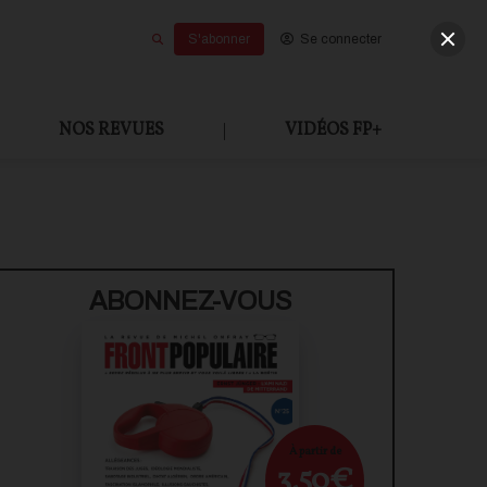
S'abonner
Se connecter
NOS REVUES
|
VIDÉOS FP+
U PAYANT
ABONNEZ-VOUS
À partir de
3,50€