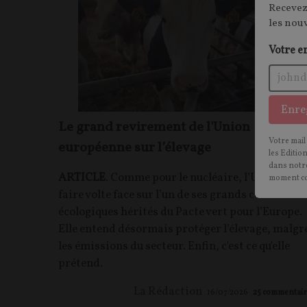
Recevez
les nou
Votre e
Enre
Le grand revirement de l'Union
Votre mail
européenne sur l’élevage
les Editio
dans notre
ARTICLE
. Comme pour le nucléaire, l’UE semble
moment c
faire volte face sur l’un de ses grands combats
écologiques hérités du Pacte vert pour l’Europe.
Elle entend désormais protéger l’élevage, malgr
les émissions du secteur. Enfin, c'est ce qu'elle
prétend.
La Rédaction
16/07/2026
25
commentair