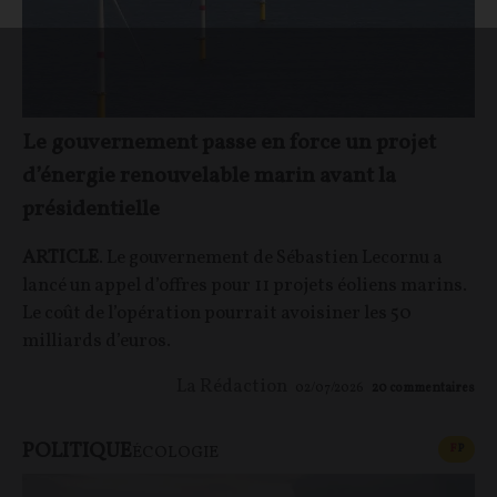
Le gouvernement passe en force un projet
d’énergie renouvelable marin avant la
présidentielle
ARTICLE
. Le gouvernement de Sébastien Lecornu a
lancé un appel d’offres pour 11 projets éoliens marins.
Le coût de l’opération pourrait avoisiner les 50
milliards d’euros.
La Rédaction
02/07/2026
20
commentaires
POLITIQUE
CONT
F
P
ÉCOLOGIE