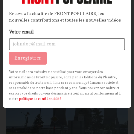
ARTICLE.
Dans un rapport, la Cour des comptes de
Recevez l'actualité de FRONT POPULAIRE, les
l’Union européenne pointe du doigt le manque
nouvelles contributions et toutes les nouvelles vidéos
d’efficacité de la très coûteuse rénovation thermique
des bâtiments, arrosée de subventions européennes.
Votre email
La Rédaction
08/07/2026
18
commentaires
Enregistrer
ECONOMIE
CONT
F
P
MARCHÉ EUROPÉEN DE L'ÉNERGIE
Votre mail sera exclusivement utilisé pour vous envoyer des
informations de Front Populaire, édité par les Editions du Plénitre,
responsable du traitement. Il ne sera communiqué à aucune société et
sera stocké dans notre base pendant 3 ans. Vous pouvez connaître et
exercer vos droits ou vous désinscrire à tout moment conformément à
notre
politique de confidentialité