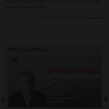
l’énergie souhaite donc que les Français compensent
leur effort de sobriété…
La Rédaction
19/06/2026
42
commentaires
REVUE DE PRESSE
CONTEN
F
P
FP+