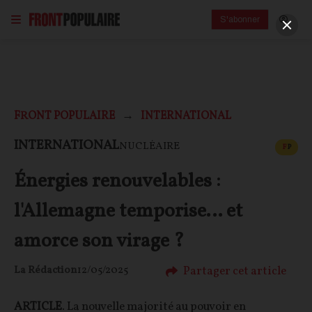
S'abonner
FRONT POPULAIRE
INTERNATIONAL
CONT
INTERNATIONAL
NUCLÉAIRE
F
P
Énergies renouvelables :
l'Allemagne temporise… et
amorce son virage ?
Partager cet article
La Rédaction
12/05/2025
ARTICLE
. La nouvelle majorité au pouvoir en