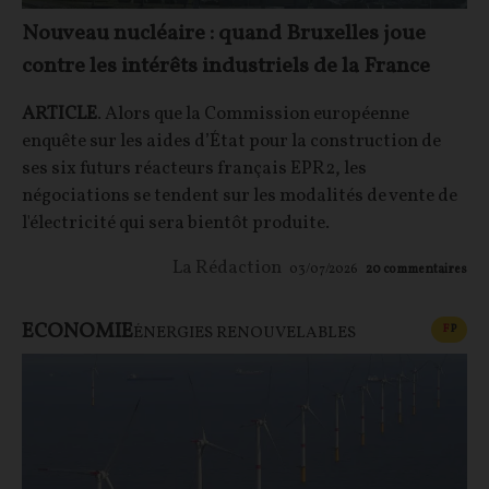
Nouveau nucléaire : quand Bruxelles joue
contre les intérêts industriels de la France
ARTICLE
. Alors que la Commission européenne
enquête sur les aides d’État pour la construction de
ses six futurs réacteurs français EPR2, les
négociations se tendent sur les modalités de vente de
l'électricité qui sera bientôt produite.
La Rédaction
03/07/2026
20
commentaires
ECONOMIE
CONT
F
P
ÉNERGIES RENOUVELABLES