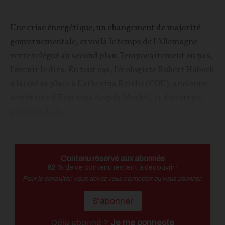
Une crise énergétique, un changement de majorité
gouvernementale, et voilà le temps de l’Allemagne
verte relégué au second plan. Temporairement ou pas,
l'avenir le dira. En tout cas, l'écologiste Robert Habeck
a laissé sa place à Katherina Reiche (CDU), ancienne
secrétaire d’État sous Angela Merkel, et directrice
générale de la...
Contenu réservé aux abonnés
92
% de ce contenu restent à découvrir !
Pour le consulter, vous devez vous connecter ou vous abonner.
S'abonner
Déja abonné ?
Je me connecte