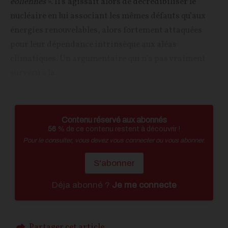
éoliennes
». Il s’agissait alors de décrédibiliser le
nucléaire en lui associant les mêmes défauts qu’aux
énergies renouvelables, alors fortement attaquées
pour leur dépendance intrinsèque aux aléas
climatiques. Un argumentaire qui n’a pas vraiment
survécu à la...
Contenu réservé aux abonnés
56
% de ce contenu restent à découvrir !
Pour le consulter, vous devez vous connecter ou vous abonner.
S'abonner
Déja abonné ?
Je me connecte
Partager cet article