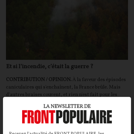
Et si l’incendie, c’était la guerre ?
CONTRIBUTION / OPINION.
À la faveur des épisodes
caniculaires qui s'enchaînent, la France brûle. Mais
d'autres braises couvent, et rien n'est fait pour les
éteindre.
LA NEWSLETTER DE
François JOYAUX
05/08/2026
26
commentaires
ECONOMIE
CONT
F
P
MARCHÉ EUROPÉEN DE L'ÉNERGIE
Recevez l'actualité de FRONT POPULAIRE, les