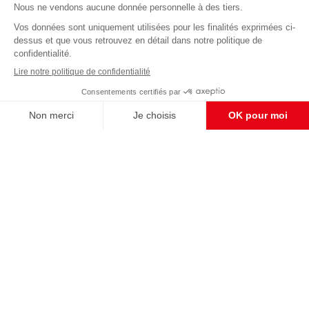
Abonnez-vous à notre newsletter
éditoriale
Enregistrer
CONTACT RÉDACTION
Pour nous écrire, proposer votre aide, un projet
concret, nous vous répondrons,
c'est ici :
contact@frontpopulaire.fr
CONTACT ABONNEMENT
Pour toute question, notre SERVICE CLIENTS
d'Evreux est à votre écoute au
02 78 88 00 35 du lundi au vendredi entre 9h et
18h , ou par mail à :
abo@frontpopulaire.fr