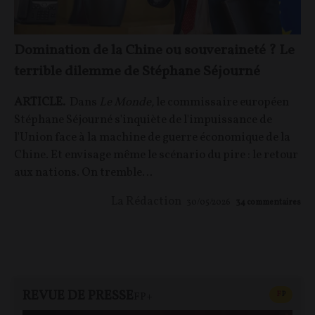
Domination de la Chine ou souveraineté ? Le
terrible dilemme de Stéphane Séjourné
ARTICLE.
Dans
Le Monde
,
le commissaire européen
Stéphane Séjourné s'inquiète de l'impuissance de
l'Union face à la machine de guerre économique de la
Chine. Et envisage même le scénario du pire : le retour
aux nations. On tremble…
La Rédaction
30/05/2026
34
commentaires
REVUE DE PRESSE
CONTEN
F
P
FP+