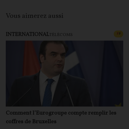
Vous aimerez aussi
INTERNATIONAL
CONT
F
P
TÉLÉCOMS
Comment l’Eurogroupe compte remplir les
coffres de Bruxelles