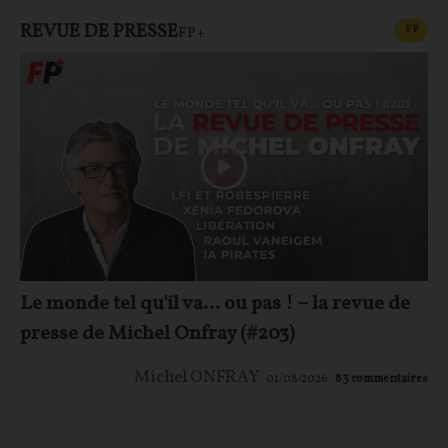
REVUE DE PRESSE
CONT
F
P
FP+
Le monde tel qu'il va… ou pas ! – la revue de
presse de Michel Onfray (#203)
Michel ONFRAY
01/08/2026
83
commentaires