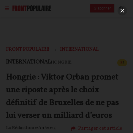
S'abonner
FRONT POPULAIRE
INTERNATIONAL
CONT
INTERNATIONAL
HONGRIE
F
P
Hongrie : Viktor Orban promet
une riposte après le choix
définitif de Bruxelles de ne pas
lui verser un milliard d’euros
Partager cet article
La Rédaction
02/01/2025