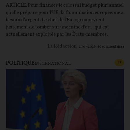
ARTICLE.
Pour financer le colossal budget pluriannuel
qu'elle prépare pour l'UE, la Commission européenne a
besoin d'argent. Le chef de l'Eurogroupe vient
justement de tomber sur une mine d'or… qui est
actuellement exploitée par les États-membres.
La Rédaction
21/07/2026
19
commentaires
POLITIQUE
CONT
F
P
INTERNATIONAL