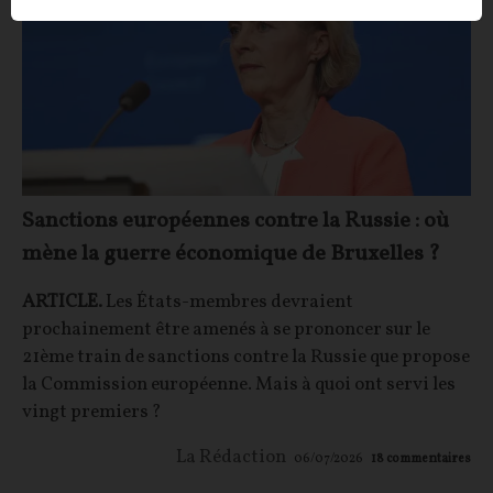
Sanctions européennes contre la Russie : où
mène la guerre économique de Bruxelles ?
ARTICLE.
Les États-membres devraient
prochainement être amenés à se prononcer sur le
21ème train de sanctions contre la Russie que propose
la Commission européenne. Mais à quoi ont servi les
vingt premiers ?
La Rédaction
06/07/2026
18
commentaires