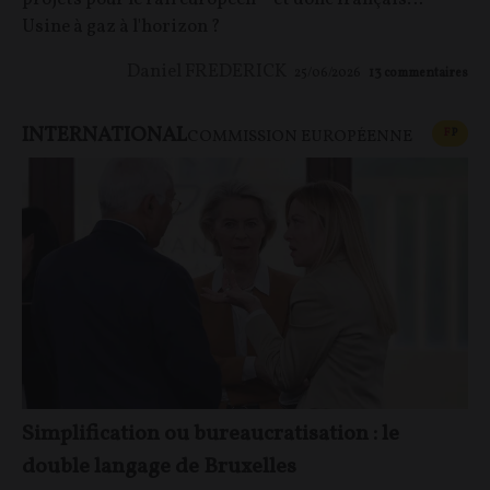
Usine à gaz à l'horizon ?
Daniel FREDERICK
25/06/2026
13
commentaires
INTERNATIONAL
CONT
F
P
COMMISSION EUROPÉENNE
Simplification ou bureaucratisation : le
double langage de Bruxelles