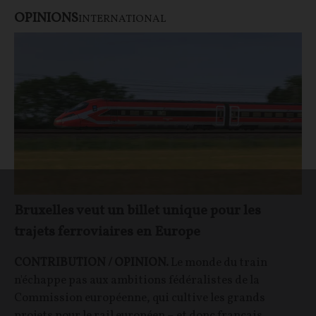
OPINIONS
INTERNATIONAL
Bruxelles veut un billet unique pour les
trajets ferroviaires en Europe
CONTRIBUTION / OPINION.
Le monde du train
n'échappe pas aux ambitions fédéralistes de la
Commission européenne, qui cultive les grands
projets pour le rail européen – et donc français…