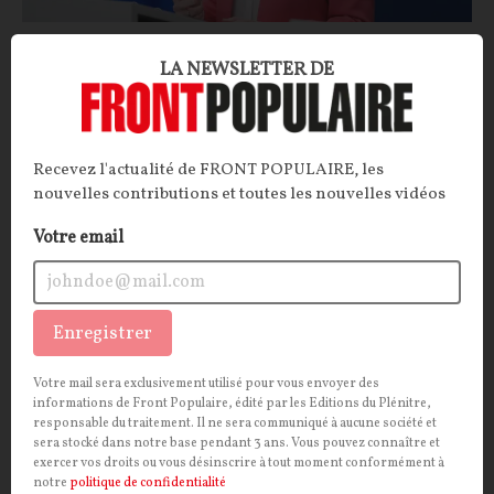
« Chat Control » et « ingérences intérieures » :
LA NEWSLETTER DE
d’Ursula von der Leyen au Sénat, la grande
offensive contre la liberté d’expression en
ligne se dessine
Recevez l'actualité de FRONT POPULAIRE, les
ARTICLE.
Au motif de protéger la jeunesse,
Bruxelles
nouvelles contributions et toutes les nouvelles vidéos
multiplie les initiatives en faveur d'un contrôle
Votre email
renforcé des contenus numériques. Avec l'objectif de
préparer une véritable société de surveillance ? Sur ce
terrain, la France ne manque pas de zèle…
Enregistrer
La Rédaction
15/07/2026
23
commentaires
Votre mail sera exclusivement utilisé pour vous envoyer des
informations de Front Populaire, édité par les Editions du Plénitre,
INTERNATIONAL
CONT
F
P
UNION EUROPÉENNE
responsable du traitement. Il ne sera communiqué à aucune société et
sera stocké dans notre base pendant 3 ans. Vous pouvez connaître et
exercer vos droits ou vous désinscrire à tout moment conformément à
notre
politique de confidentialité