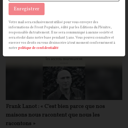
appellent de véritables ruptures.
Enregistrer
Jean-Pierre Matière
04/08/2026
22
commentaires
Votre mail sera exclusivement utilisé pour vous envoyer des
CULTURE
informations de Front Populaire, édité par les Editions du Plénitre,
CONT
F
P
LITTÉRATURE
responsable du traitement. Il ne sera communiqué à aucune société et
sera stocké dans notre base pendant 3 ans. Vous pouvez connaître et
exercer vos droits ou vous désinscrire à tout moment conformément à
notre
politique de confidentialité
Frank Lanot : « C'est bien parce que nos
maisons nous racontent que nous les
racontons »