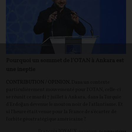
Pourquoi un sommet de l’OTAN à Ankara est
une ineptie
CONTRIBUTION / OPINION.
Dans un contexte
particulièrement mouvementé pour l'OTAN, celle-ci
se réunit ce mardi 7 juillet à Ankara, dans la Turquie
d'Erdoğan devenue le mouton noir de l'atlantisme. Et
si l'heure était venue pour la France de s'écarter de
l'orbite géostratégique américaine ?
François JOYAUX
07/07/2026
24
commentaires