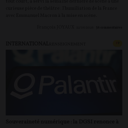
tout court, a servi la semaine dernière de scène à une
curieuse pièce de théâtre : l'humiliation de la France
avec Emmanuel Macron à la mise en scène.
François JOYAUX
22/06/2026
36
commentaires
INTERNATIONAL
CONT
F
P
RENSEIGNEMENT
Souveraineté numérique : la DGSI renonce à