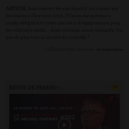
ARTICLE.
Sous couvert de son objectif zéro mort sur
les routes à l'horizon 2050, l'Union européenne a
rendu obligatoire toute une série d'équipements pour
les véhicules neufs… dont certains assez intrusifs. Un
pas de plus vers la société de contrôle ?
La Rédaction
09/07/2026
30
commentaires
REVUE DE PRESSE
CONTEN
F
P
FP+