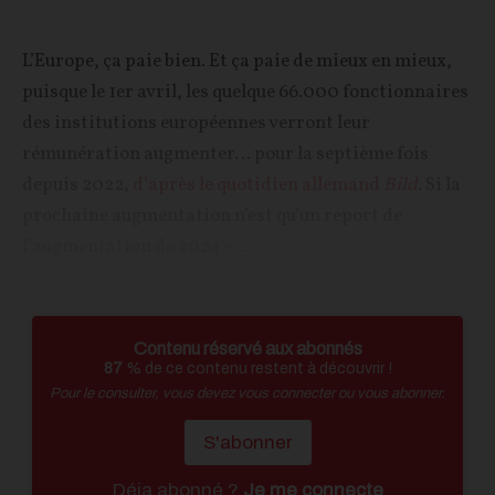
L’Europe, ça paie bien. Et ça paie de mieux en mieux,
puisque le 1er avril, les quelque 66.000 fonctionnaires
des institutions européennes verront leur
rémunération augmenter… pour la septième fois
depuis 2022,
d’après le quotidien allemand
Bild
.
Si la
prochaine augmentation n’est qu’un report de
l’augmentation de 2024 –...
Contenu réservé aux abonnés
87
% de ce contenu restent à découvrir !
Pour le consulter, vous devez vous connecter ou vous abonner.
S'abonner
Déja abonné ?
Je me connecte