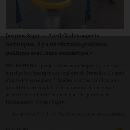
Jacques Sapir : « Au-delà des aspects
techniques, il y a un véritable problème
politique avec l'euro numérique »
ENTRETIEN.
Le projet d'euro numérique n'a jamais été
aussi près d'émerger des couloirs de Bruxelles. De quoi
s'agit-il précisément ? Quelles sont les implications
de cette future modalité de paiement en termes de
sécurité et d'identité numérique ? Le point avec
l'économiste Jacques Sapir.
Jacques SAPIR
,
La Rédaction
16/07/2026
20
commentaires