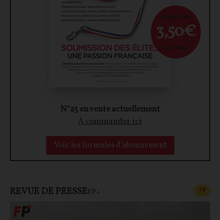
À partir de
3,50€
par mois
N°25 en vente actuellement
À commander ici
Voir les formules d'abonnement
REVUE DE PRESSE
CONT
F
P
FP+