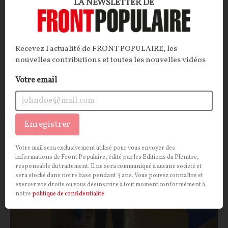
ARTICLE.
Pour financer le colossal budget pluriannuel
LA NEWSLETTER DE
qu'elle prépare pour l'UE, la Commission européenne a
besoin d'argent. Le chef de l'Eurogroupe vient
justement de tomber sur une mine d'or… qui est
Recevez l'actualité de FRONT POPULAIRE, les
actuellement exploitée par les États-membres.
nouvelles contributions et toutes les nouvelles vidéos
La Rédaction
21/07/2026
19
commentaires
Votre email
INTERNATIONAL
CONT
F
P
POLITIQUE
Enregistrer
Votre mail sera exclusivement utilisé pour vous envoyer des
informations de Front Populaire, édité par les Editions du Plénitre,
responsable du traitement. Il ne sera communiqué à aucune société et
sera stocké dans notre base pendant 3 ans. Vous pouvez connaître et
exercer vos droits ou vous désinscrire à tout moment conformément à
notre
politique de confidentialité