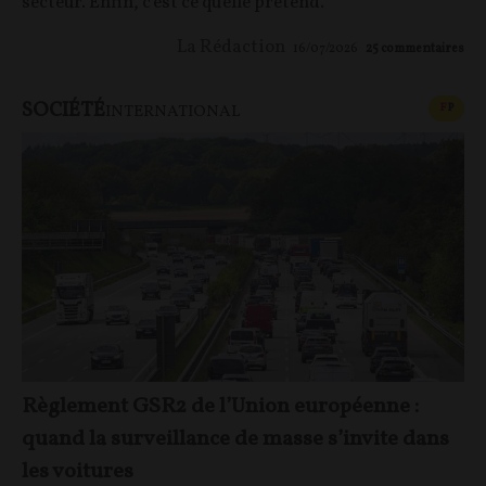
secteur. Enfin, c'est ce qu'elle prétend.
La Rédaction
16/07/2026
25
commentaires
SOCIÉTÉ
CONT
F
P
INTERNATIONAL
Règlement GSR2 de l’Union européenne :
quand la surveillance de masse s’invite dans
les voitures