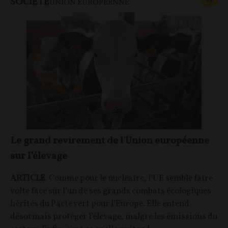
SOCIÉTÉ
CONT
F
P
UNION EUROPÉENNE
Le grand revirement de l'Union européenne
sur l’élevage
ARTICLE
. Comme pour le nucléaire, l’UE semble faire
volte face sur l’un de ses grands combats écologiques
hérités du Pacte vert pour l’Europe. Elle entend
désormais protéger l’élevage, malgré les émissions du