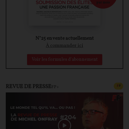
par mois
N°25 en vente actuellement
À commander ici
Voir les formules d'abonnement
REVUE DE PRESSE
CONT
F
P
FP+