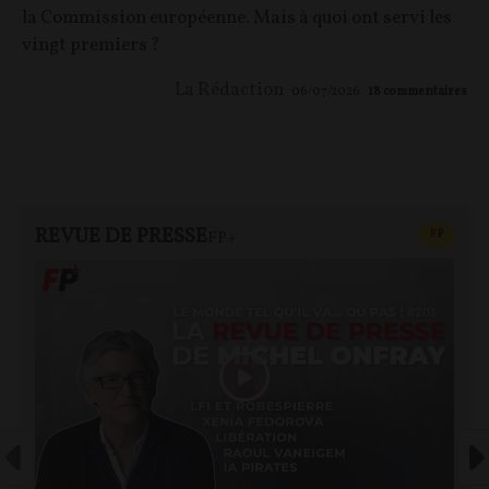
la Commission européenne. Mais à quoi ont servi les
vingt premiers ?
La Rédaction
06/07/2026
18
commentaires
REVUE DE PRESSE
CONTEN
F
P
FP+