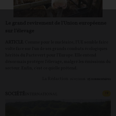
Le grand revirement de l'Union européenne
sur l’élevage
ARTICLE
. Comme pour le nucléaire, l’UE semble faire
volte face sur l’un de ses grands combats écologiques
hérités du Pacte vert pour l’Europe. Elle entend
désormais protéger l’élevage, malgré les émissions du
secteur. Enfin, c'est ce qu'elle prétend.
La Rédaction
16/07/2026
25
commentaires
SOCIÉTÉ
CONT
F
P
INTERNATIONAL