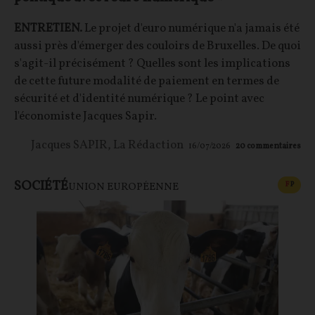
ENTRETIEN.
Le projet d'euro numérique n'a jamais été
aussi près d'émerger des couloirs de Bruxelles. De quoi
s'agit-il précisément ? Quelles sont les implications
de cette future modalité de paiement en termes de
sécurité et d'identité numérique ? Le point avec
l'économiste Jacques Sapir.
Jacques SAPIR
,
La Rédaction
16/07/2026
20
commentaires
SOCIÉTÉ
CONT
F
P
UNION EUROPÉENNE