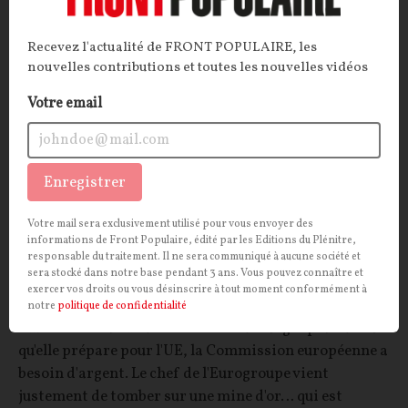
INTERNATIONAL
CONT
F
P
TÉLÉCOMS
Recevez l'actualité de FRONT POPULAIRE, les
nouvelles contributions et toutes les nouvelles vidéos
Votre email
Enregistrer
Votre mail sera exclusivement utilisé pour vous envoyer des
informations de Front Populaire, édité par les Editions du Plénitre,
Comment l’Eurogroupe compte remplir les
responsable du traitement. Il ne sera communiqué à aucune société et
sera stocké dans notre base pendant 3 ans. Vous pouvez connaître et
coffres de Bruxelles
exercer vos droits ou vous désinscrire à tout moment conformément à
notre
politique de confidentialité
ARTICLE.
Pour financer le colossal budget pluriannuel
qu'elle prépare pour l'UE, la Commission européenne a
besoin d'argent. Le chef de l'Eurogroupe vient
justement de tomber sur une mine d'or… qui est