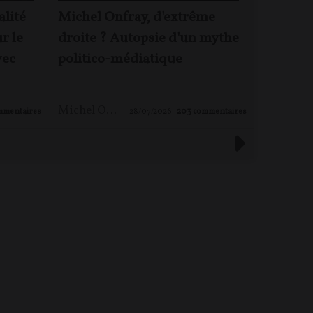
alité
Michel Onfray, d'extrême
Jacques 
ur le
droite ? Autopsie d'un mythe
Rougeyr
vec
politico-médiatique
enjeux 
Michel ONFRAY
,
Maxime LE NAGARD
mmentaires
28/07/2026
203
commentaires