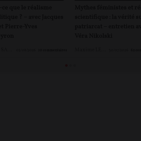
-ce que le réalisme
Mythes féministes et ré
itique ? – avec Jacques
scientifique : la vérité s
et Pierre-Yves
patriarcat – entretien a
yron
Véra Nikolski
Jacques SAPIR
,
Pierre-Yves ROUGEYRON
,
Maxime LE NAGARD
Maxime LE NAGARD
05/08/2026
10
commentaires
30/07/2026
62
co