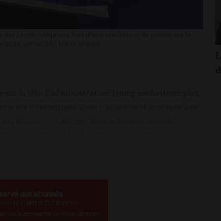
der Leyen, s’exprime lors d’une conférence de presse sur le
s 2025.
©VIRGINIA MAYO/AP/SIPA
L
d
up sur la tête. L’administration Trump souhaite un plan
s intérêts économiques américains soient protégés. Les
 la diplomatie et tombent dans la dramatisation.
hnocratie bruxelloise. Les mêmes qui depuis des
surjouent donc...
servé aux abonnés
nu restent à découvrir !
vez vous connecter ou vous abonner.