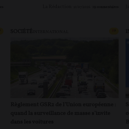
La Rédaction
J
es
21/07/2026
19
commentaires
SOCIÉTÉ
I
CONTENU PAYANT
CONTEN
P
F
P
INTERNATIONAL
Règlement GSR2 de l’Union européenne :
S
quand la surveillance de masse s’invite
o
dans les voitures
B