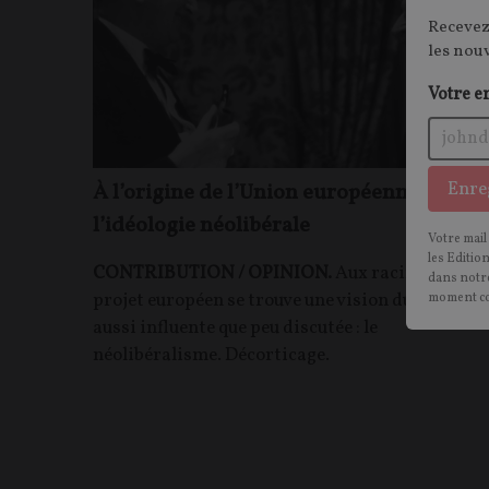
Recevez
les nou
Votre e
Enre
À l’origine de l’Union européenne :
l’idéologie néolibérale
Votre mail
les Editio
CONTRIBUTION / OPINION.
Aux racines du
dans notre
projet européen se trouve une vision du monde
moment c
aussi influente que peu discutée : le
néolibéralisme. Décorticage.