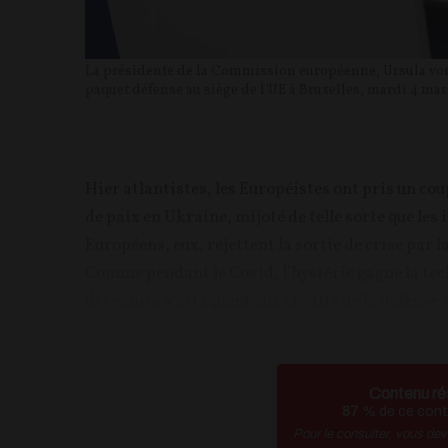
La présidente de la Commission européenne, Ursula von 
paquet défense au siège de l’UE à Bruxelles, mardi 4 mar
Hier atlantistes, les Européistes ont pris un co
de paix en Ukraine, mijoté de telle sorte que le
Européens, eux, rejettent la sortie de crise par
Comme pendant le Covid, l’hystérie gagne la tec
décennies s’attaquent aux crédits de la défense 
Contenu ré
87
% de ce conte
Pour le consulter, vous de