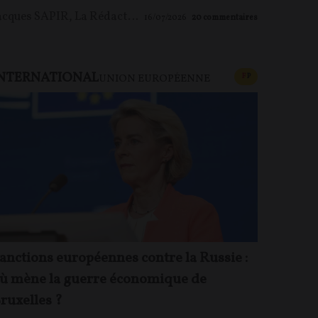
acques SAPIR
,
La Rédaction
16/07/2026
20
commentaires
NTERNATIONAL
U PAYANT
CONTENU PAYAN
F
P
UNION EUROPÉENNE
anctions européennes contre la Russie :
ù mène la guerre économique de
ruxelles ?