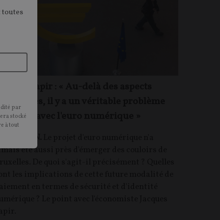
 toutes
acques Sapir : « Au-delà des aspects
echniques, il y a un véritable problème
édité par
olitique avec l'euro numérique »
sera stocké
e à tout
NTRETIEN.
Le projet d'euro numérique n'a
amais été aussi près d'émerger des couloirs de
ruxelles. De quoi s'agit-il précisément ? Quelles
ont les implications de cette future modalité de
aiement en termes de sécurité et d'identité
umérique ? Le point avec l'économiste Jacques
apir.