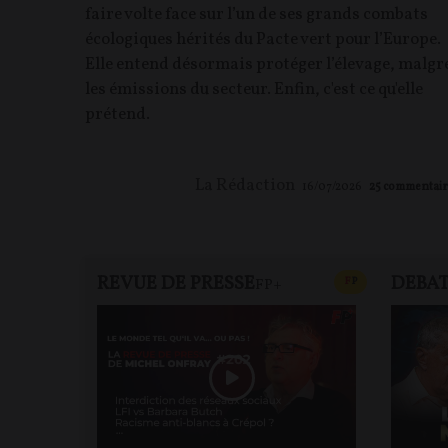
faire volte face sur l’un de ses grands combats
écologiques hérités du Pacte vert pour l’Europe.
Elle entend désormais protéger l’élevage, malgr
les émissions du secteur. Enfin, c'est ce qu'elle
prétend.
La Rédaction
16/07/2026
25
commentair
REVUE DE PRESSE
DEBA
CONTENU PAYAN
F
P
FP+