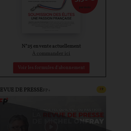
par mois
N°25 en vente actuellement
À commander ici
Voir les formules d'abonnement
EVUE DE PRESSE
CONTENU PAYAN
F
P
FP+