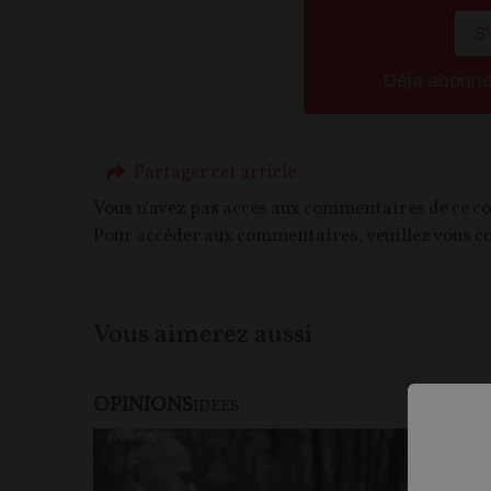
S
Déja abonn
Partager cet article
Vous n'avez pas accès aux commentaires de ce c
Pour accéder aux commentaires, veuillez vous c
Vous aimerez aussi
OPINIONS
IDÉES