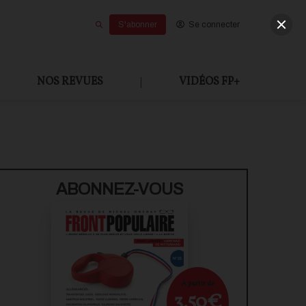
S'abonner
Se connecter
NOS REVUES
|
VIDÉOS FP+
U PAYANT
ABONNEZ-VOUS
À partir de
3,50€