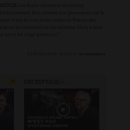
RTICLE.
Les États-membres devraient
rochainement être amenés à se prononcer sur le
1ème train de sanctions contre la Russie que
ropose la Commission européenne. Mais à quoi
nt servi les vingt premiers ?
La Rédaction
06/07/2026
18
commentaires
DÉCRYPTAGE
FP+
CONTENU PAYANT
F
P
FP+
DEBA