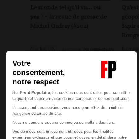
Le monde tel qu'il va… ou
Qu'est
pas ! – la revue de presse de
géopol
Michel Onfray (#202)
Sapir 
Rouge
Michel ONFRAY
25/07/2026
150
commentaires