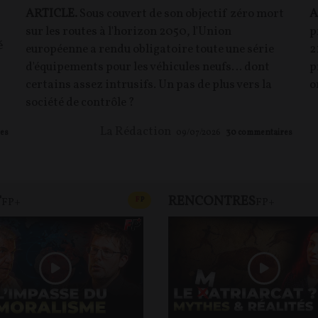
ARTICLE.
Sous couvert de son objectif zéro mort
A
sur les routes à l'horizon 2050, l'Union
p
é
européenne a rendu obligatoire toute une série
2
d'équipements pour les véhicules neufs… dont
p
certains assez intrusifs. Un pas de plus vers la
o
société de contrôle ?
La Rédaction
es
09/07/2026
30
commentaires
T
RENCONTRES
T
CONTENU PAYANT
F
P
FP+
FP+