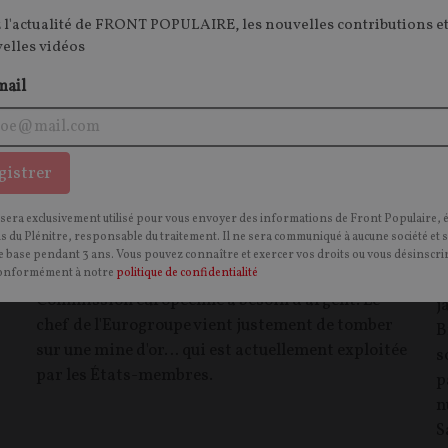
 l'actualité de FRONT POPULAIRE, les nouvelles contributions et
velles vidéos
mail
gistrer
Comment l’Eurogroupe compte remplir
J
les coffres de Bruxelles
t
 sera exclusivement utilisé pour vous envoyer des informations de Front Populaire, 
p
ns du Plénitre, responsable du traitement. Il ne sera communiqué à aucune société et 
ARTICLE.
Pour financer le colossal budget
 base pendant 3 ans. Vous pouvez connaître et exercer vos droits ou vous désinscrir
pluriannuel qu'elle prépare pour l'UE, la
onformément à notre
politique de confidentialité
E
Commission européenne a besoin d'argent. Le
j
chef de l'Eurogroupe vient justement de tomber
B
sur une mine d'or… qui est actuellement exploitée
s
par les États-membres.
p
n
S