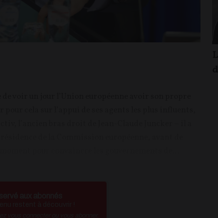
L
d
 de voir un jour l’Union européenne avoir son propre
 pour cela sur l’appui de ses agents les plus influents,
iv, l’ancien bras droit de Jean-Claude Juncker – il a
présidence de la Commission européenne, avant de
e moment pour convaincre les gouvernements de...
servé aux abonnés
nu restent à découvrir !
vez vous connecter ou vous abonner.