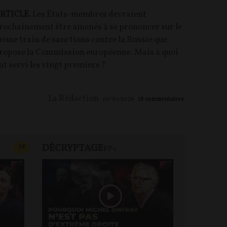
RTICLE.
Les États-membres devraient
rochainement être amenés à se prononcer sur le
1ème train de sanctions contre la Russie que
ropose la Commission européenne. Mais à quoi
nt servi les vingt premiers ?
La Rédaction
06/07/2026
18
commentaires
DÉCRYPTAGE
FP+
CONTENU PAYANT
F
P
FP+
DEBA