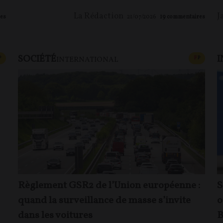
La Rédaction
J
es
21/07/2026
19
commentaires
SOCIÉTÉ
I
CONTENU PAYANT
CONTEN
P
F
P
INTERNATIONAL
Règlement GSR2 de l’Union européenne :
S
quand la surveillance de masse s’invite
o
dans les voitures
B