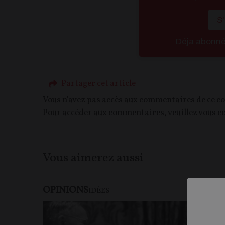
S
Déja abonn
Partager cet article
Vous n'avez pas accès aux commentaires de ce c
Pour accéder aux commentaires, veuillez vous c
Vous aimerez aussi
OPINIONS
IDÉES