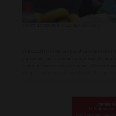
CRÉDITS ILLUSTRATION : ©VIRGINIA MAYO/AP/SIPA
L’eurocratie n’a toujours pas abandonné son rêve
pupitre au concert des nations. Elle peut compter
comme un certain Martin Selmayr. D’après Euract
dirigé la campagne du Luxembourgeois pour la 
prendre la tête de son cabinet – manœuvre en c
Contenu ré
81
% de ce conte
Pour le consulter, vous de