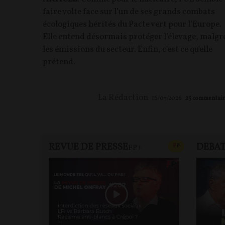
faire volte face sur l’un de ses grands combats
écologiques hérités du Pacte vert pour l’Europe.
Elle entend désormais protéger l’élevage, malgr
les émissions du secteur. Enfin, c'est ce qu'elle
prétend.
La Rédaction
16/07/2026
25
commentair
REVUE DE PRESSE
DEBA
CONTENU PAYAN
F
P
FP+