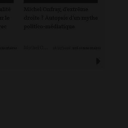
alité
Michel Onfray, d'extrême
Jacques 
ur le
droite ? Autopsie d'un mythe
Rougeyr
vec
politico-médiatique
enjeux 
Michel ONFRAY
,
Maxime LE NAGARD
mmentaires
28/07/2026
206
commentaires