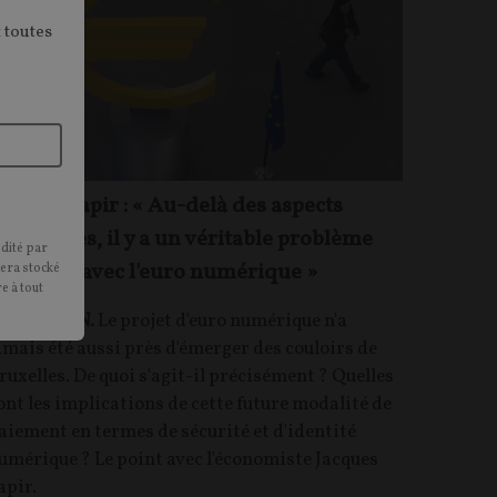
 toutes
acques Sapir : « Au-delà des aspects
echniques, il y a un véritable problème
édité par
olitique avec l'euro numérique »
sera stocké
e à tout
NTRETIEN.
Le projet d'euro numérique n'a
amais été aussi près d'émerger des couloirs de
ruxelles. De quoi s'agit-il précisément ? Quelles
ont les implications de cette future modalité de
aiement en termes de sécurité et d'identité
umérique ? Le point avec l'économiste Jacques
apir.