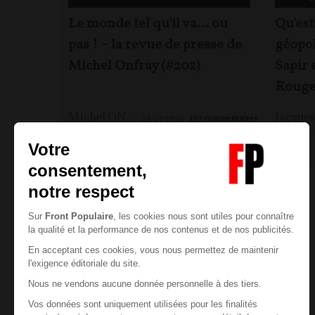
Le monde tel qu'il va… ou
Qu'est
pas ! – la revue de presse de
géopol
Michel Onfray (#202)
Sapir 
Rouge
Michel ONFRAY
25/07/2026
150
commentaires