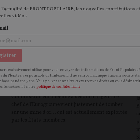
 l'actualité de FRONT POPULAIRE, les nouvelles contributions et
velles vidéos
mail
gistrer
Comment l’Eurogroupe compte remplir
J
les coffres de Bruxelles
t
 sera exclusivement utilisé pour vous envoyer des informations de Front Populaire, 
p
ns du Plénitre, responsable du traitement. Il ne sera communiqué à aucune société et 
ARTICLE.
Pour financer le colossal budget
 base pendant 3 ans. Vous pouvez connaître et exercer vos droits ou vous désinscrir
onformément à notre
politique de confidentialité
pluriannuel qu'elle prépare pour l'UE, la
E
Commission européenne a besoin d'argent. Le
j
chef de l'Eurogroupe vient justement de tomber
B
sur une mine d'or… qui est actuellement exploitée
s
par les États-membres.
p
n
S