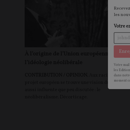
Recevez
les nou
Votre e
Enre
À l’origine de l’Union européenne :
l’idéologie néolibérale
Votre mail
les Editio
CONTRIBUTION / OPINION.
Aux racines du
dans notre
moment c
projet européen se trouve une vision du monde
aussi influente que peu discutée : le
néolibéralisme. Décorticage.