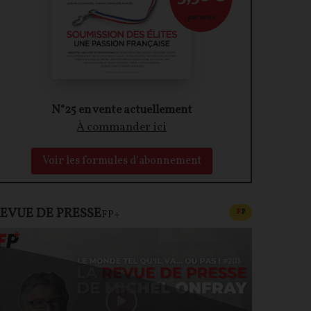
par mois
N°25 en vente actuellement
À commander ici
Voir les formules d'abonnement
EVUE DE PRESSE
CONTENU PAYAN
F
P
FP+