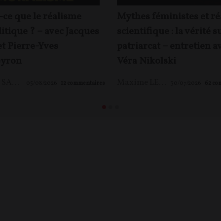
-ce que le réalisme
Mythes féministes et ré
itique ? – avec Jacques
scientifique : la vérité s
et Pierre-Yves
patriarcat – entretien a
yron
Véra Nikolski
Jacques SAPIR
,
Pierre-Yves ROUGEYRON
,
Maxime LE NAGARD
Maxime LE NAGARD
05/08/2026
12
commentaires
30/07/2026
62
co