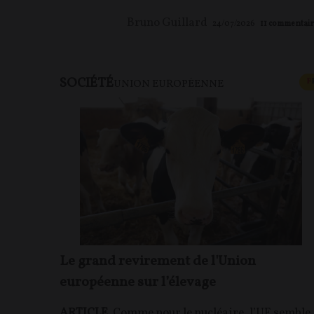
Bruno Guillard
24/07/2026
11
commentair
SOCIÉTÉ
F
UNION EUROPÉENNE
Le grand revirement de l'Union
européenne sur l’élevage
ARTICLE
. Comme pour le nucléaire, l’UE semble