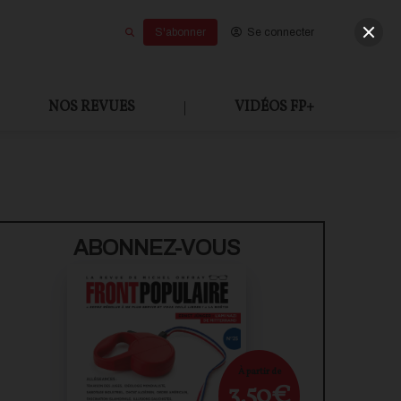
S'abonner
Se connecter
NOS REVUES
|
VIDÉOS FP+
U PAYANT
ABONNEZ-VOUS
À partir de
3,50€