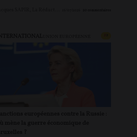
acques SAPIR
,
La Rédaction
16/07/2026
20
commentaires
NTERNATIONAL
U PAYANT
CONTENU PAYAN
F
P
UNION EUROPÉENNE
anctions européennes contre la Russie :
ù mène la guerre économique de
ruxelles ?