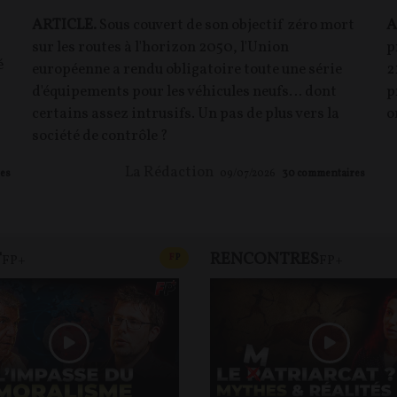
ARTICLE.
Sous couvert de son objectif zéro mort
A
sur les routes à l'horizon 2050, l'Union
p
é
européenne a rendu obligatoire toute une série
2
d'équipements pour les véhicules neufs… dont
p
certains assez intrusifs. Un pas de plus vers la
o
société de contrôle ?
La Rédaction
es
09/07/2026
30
commentaires
T
RENCONTRES
T
CONTENU PAYANT
F
P
FP+
FP+