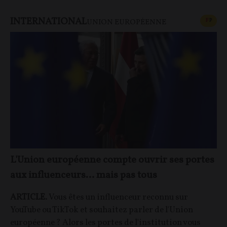
INTERNATIONAL
CONT
F
P
UNION EUROPÉENNE
L'Union européenne compte ouvrir ses portes
aux influenceurs… mais pas tous
ARTICLE.
Vous êtes un influenceur reconnu sur
YouTube ou TikTok et souhaitez parler de l'Union
européenne ? Alors les portes de l'institution vous