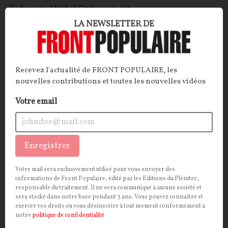
Fedorova. Michel Onfray réagit.
LA NEWSLETTER DE
Michel ONFRAY
30/07/2026
195
commentaires
SOCIÉTÉ
CONT
F
P
POLITIQUE
Recevez l'actualité de FRONT POPULAIRE, les
nouvelles contributions et toutes les nouvelles vidéos
Votre email
Enregistrer
Votre mail sera exclusivement utilisé pour vous envoyer des
informations de Front Populaire, édité par les Editions du Plénitre,
responsable du traitement. Il ne sera communiqué à aucune société et
Interdiction des réseaux sociaux aux moins
sera stocké dans notre base pendant 3 ans. Vous pouvez connaître et
exercer vos droits ou vous désinscrire à tout moment conformément à
de 15 ans : la pente glissante ?
notre
politique de confidentialité