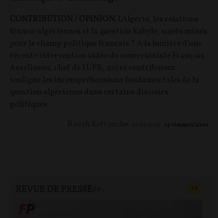
CONTRIBUTION / OPINION.
L'Algérie, les relations
franco-algériennes et la question kabyle, sujets minés
pour le champ politique français ? À la lumière d'une
récente intervention vidéo du souverainiste François
Asselineau, chef de l'UPR, notre contributeur
souligne les incompréhensions fondamentales de la
question algérienne dans certains discours
politiques.
Raveh Kettouche
12/05/2026
14
commentaires
REVUE DE PRESSE
CONTEN
F
P
FP+