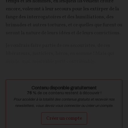
temps et les hommes, en lesquels ils veulent croire
encore, voleront à leur secours pour les extirper de la
fange des interrogatoires et des humiliations, des
brimades et autres tortures, et ce quelles que furent ou
seront la nature de leurs idées et de leurs convictions.
Je voudrais faire partie de ces secouristes, de ces
libérateurs, justiciers, héros, en somme ! Mais qui
suis je, moi, misérable petit contribuable...
Contenu disponible gratuitement
76
% de ce contenu restent à découvrir !
Pour accéder à la totalité des contenus gratuits et recevoir nos
newsletters, vous devez vous connecter ou créer un compte.
Créer un compte