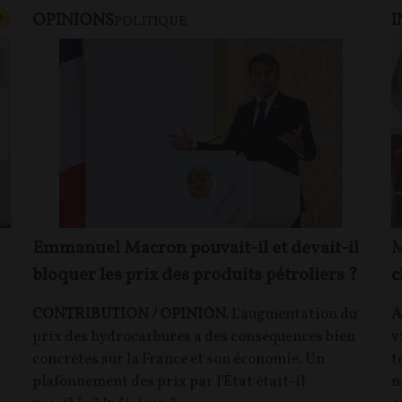
OPINIONS
I
CONTENU PAYANT
P
POLITIQUE
Emmanuel Macron pouvait-il et devait-il
M
bloquer les prix des produits pétroliers ?
c
CONTRIBUTION / OPINION.
L'augmentation du
A
prix des hydrocarbures a des conséquences bien
v
concrètes sur la France et son économie. Un
t
plafonnement des prix par l'État était-il
n