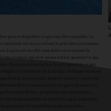
L
d
re prix et du préfixe co qui veut dire ensemble. Le
e extérieur est un accord sur le prix entre personnes
se. Le prix est en effet sans doute en économie la
fie une richesse qui n’est qu’une notion qualitative qui
oments. Dans une même nation, le prix quantifie ce que
remplace à l’intérieur de la nation, l’échange des êtres
roupe d’amis. En revanche, dans le commerce extérieur
érentes de la richesse, le prix n’a guère de sens et la
e des avoirs, le troc, qui permet aux deux parties
ence des deux ensembles de biens échangés, sans tenir
tie porte sur tel ou tel élément des ensembles