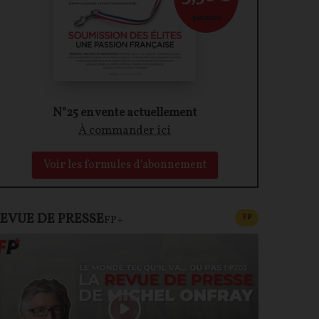
par mois
N°25 en vente actuellement
À commander ici
Voir les formules d'abonnement
EVUE DE PRESSE
CONTENU PAYAN
F
P
FP+