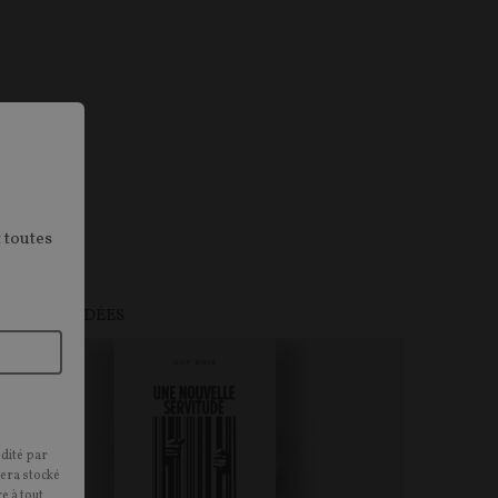
 toutes
ULTURE
U PAYANT
IDÉES
édité par
sera stocké
e à tout