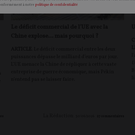
onformément à notre
politique de confidentialité
Le déficit commercial de l’UE avec la
U
Chine explose… mais pourquoi ?
C
L
ARTICLE
. Le déficit commercial entre les deux
l
puissances dépasse le milliard d’euros par jour.
U
L’UE menace la Chine de répliquer à cette vaste
B
entreprise de guerre économique, mais Pékin
s
l
n’entend pas se laisser faire.
e
La Rédaction
es
30/06/2026
27
commentaires