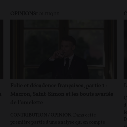
OPINIONS
C
POLITIQUE
Folie et décadence françaises, partie 1 :
L
u
Macron, Saint-Simon et les bouts avariés
C
de l’omelette
d
l
CONTRIBUTION / OPINION.
Dans cette
D
première partie d'une analyse qui en compte
s