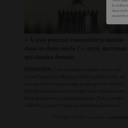
Votre mail
les Editio
dans notre
moment c
« À quoi pourrait ressembler le monde
dans un demi-siècle ? » : 2076, un roman
qui dessine demain
ENTRETIEN.
Contributeur régulier au site de
Front Populaire
, Philippe Pulice publie
2076
, un
roman d'anticipation qui prolonge les courbes
des phénomènes sociaux que nous connaissons,
du wokisme au transhumanisme. Notre avenir
collectif passe-t-il par la déshumanisation ?
Philippe Pulice
23/07/2026
5
commentair