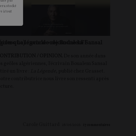
édité par
sera stocké
e à tout
e (presque) envie de rejoindre LFI
'ai lu « La légende » de Boualem Sansal
ONTRIBUTION / OPINION.
De son année dans
es geôles algériennes, l'écrivain Boualem Sansal
 tiré un livre :
La Légende
, publié chez Grasset.
otre contributrice nous livre son ressenti après
ecture.
Carole Guittard
28/06/2026
17
commentaires