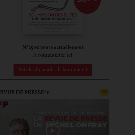
par mois
N°25 en vente actuellement
À commander ici
Voir les formules d'abonnement
EVUE DE PRESSE
CONTENU PAYAN
F
P
FP+