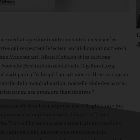
L
ance médiatique dominante consiste à encenser les
d
xtes qui respectent le lecteur en lui donnant matière à
érôme Maucourant, Alban Mathieu et les éditions
 Nouvelle Servitude
du médiéviste Guy Bois (1934-
avait pas eu l’écho qu’il aurait mérité. Il est vrai qu’on
 subtile de la mondialisation, nouvelle idole des nantis,
outien parmi ses premiers thuriféraires ?
nomène déclenché en réponse à la « stagflation » des
ou processus complémentaires (chapitre I) : une
 des États à l’hyperpuissance américaine (rappelons
éricaine en Irak), une perte de substance de la