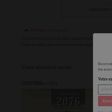
Déja inscrit
Partager cet article
Vous n'avez pas accès aux commentaires de ce c
Pour accéder aux commentaires, veuillez vous c
Recevez
Vous aimerez aussi
les nou
Votre e
CULTURE
SOCIÉTÉ
Enre