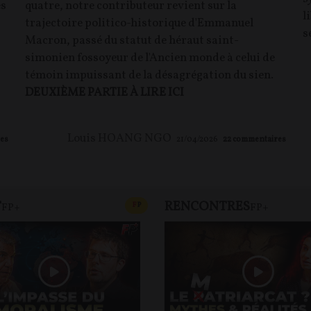
es
quatre, notre contributeur revient sur la
l
trajectoire politico-historique d'Emmanuel
s
Macron, passé du statut de héraut saint-
simonien fossoyeur de l'Ancien monde à celui de
témoin impuissant de la désagrégation du sien.
DEUXIÈME PARTIE À LIRE ICI
Louis HOANG NGO
es
21/04/2026
22
commentaires
T
RENCONTRES
T
CONTENU PAYANT
F
P
FP+
FP+