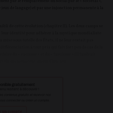
ent par le remplacement du social par le « sociétal »,
de jeux de langage) et par une injonction permanente à la
ibli de cette évolution (chapitre II). Les deux camps se
t leur identité pour adhérer à la mystique mondialiste
la mise sous tutelle des États, il ne leur restait pas
différenciation à tout prix qui fait fort peu de cas de la
e faire du « racisme » et du « fascisme » (il faudrait
rtels qui menacent aujourd’hui nos...
onible gratuitement
nu restent à découvrir !
des contenus gratuits et recevoir nos
vous connecter ou créer un compte.
r un compte