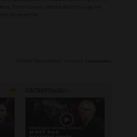
ibres, Pierre Lornac entend abattre ce qui est
elon lui un mythe.
Jérôme Maucourant
01/03/2026
5
commentaires
DÉCRYPTAGE
FP+
CONTENU PAYANT
F
P
FP+
DEBA