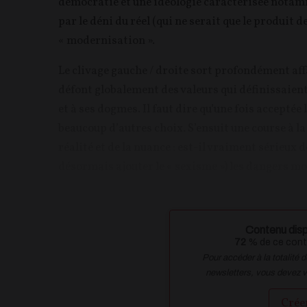
démocratie et une idéologie caractérisée notamm
par le déni du réel (qui ne serait que le produit 
« modernisation ».
Le clivage gauche / droite sort profondément affa
défont globalement des valeurs qui définissaien
et à ses dogmes. Il faut dire qu’une fois acceptée 
beaucoup d’autres choix. S’ensuit une course à la 
réalité et de la nuance : est-il vraiment sérieux d
désormais ajouter le « sexisme ») les dangers mo
Contenu disp
72
% de ce conte
Pour accéder à la totalité 
newsletters, vous devez 
Crée