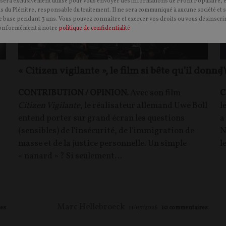
 sera exclusivement utilisé pour vous envoyer des informations de Front Populaire, 
ns du Plénitre, responsable du traitement. Il ne sera communiqué à aucune société et 
 base pendant 3 ans. Vous pouvez connaître et exercer vos droits ou vous désinscrir
onformément à notre
politique de confidentialité
« Citizen vigilante », le film si bête qu’il donn
J
CONTRIBUTION / OPINION.
Avec son film
C
Citizen Vigilante
, le réalisateur allemand Uwe Boll
l
entend porter sur grand écran les questions
a
(sensibles) de l'insécurité, de l'immigration de
N
masse et de la justice personnelle. Un simple
l
« nanard » ? Si seulement…
Marc Hellebroeck
es
11/07/2026
10
commentaires