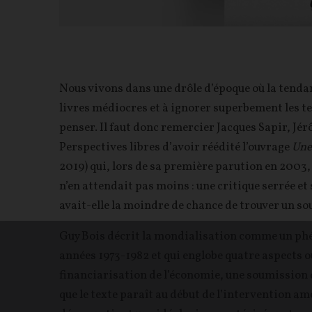
Nous vivons dans une drôle d’époque où la tend
livres médiocres et à ignorer superbement les te
penser. Il faut donc remercier Jacques Sapir, J
Perspectives libres d’avoir réédité l’ouvrage
Une
2019) qui, lors de sa première parution en 2003, n’
n’en attendait pas moins : une critique serrée et
avait-elle la moindre de chance de trouver un s
Guy Bois décrit la mondialisation comme un phé
années 1973-1982 et qui englobe quatre aspects 
financiarisation de l’économie, une soumission
que le texte paraît au début de l’intervention am