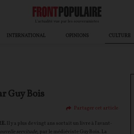
L’actualité vue par les souverainistes
INTERNATIONAL
OPINIONS
CULTURE
ar Guy Bois
Partager cet article
RE.
Il y a plus de vingt ans sortait un livre à l'avant-
uvelle servitude
, par le médiéviste Guy Bois. La