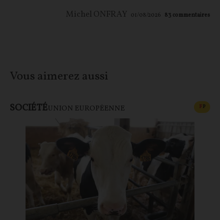
Michel ONFRAY
01/08/2026
83
commentaires
Vous aimerez aussi
SOCIÉTÉ
CONT
F
P
UNION EUROPÉENNE