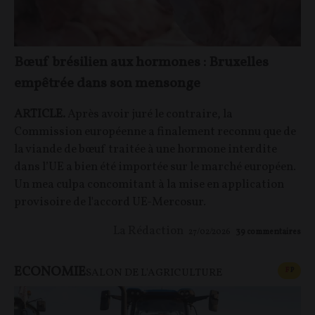
Bœuf brésilien aux hormones : Bruxelles
empêtrée dans son mensonge
ARTICLE.
Après avoir juré le contraire, la
Commission européenne a finalement reconnu que de
la viande de bœuf traitée à une hormone interdite
dans l’UE a bien été importée sur le marché européen.
Un mea culpa concomitant à la mise en application
provisoire de l'accord UE-Mercosur.
La Rédaction
27/02/2026
39
commentaires
ECONOMIE
CONT
F
P
SALON DE L'AGRICULTURE