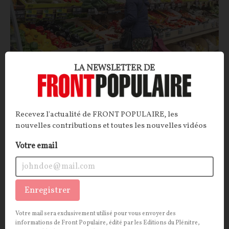
LA NEWSLETTER DE
La grande distribution fait son beurre sur le
dos des agriculteurs
ARTICLE.
D’après un rapport sénatorial, la grande
Recevez l'actualité de FRONT POPULAIRE, les
distribution empocherait 40 % de la valeur
nouvelles contributions et toutes les nouvelles vidéos
alimentaire, laissant seulement 8 % aux agriculteurs.
Votre email
Une marge faite sur le dos des producteurs qui
risquerait, à terme, de menacer la souveraineté
alimentaire française.
Enregistrer
La Rédaction
27/05/2026
29
commentaires
Votre mail sera exclusivement utilisé pour vous envoyer des
INTERNATIONAL
informations de Front Populaire, édité par les Editions du Plénitre,
CONT
F
P
ECONOMIE