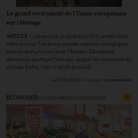
Le grand revirement de l'Union européenne
sur l’élevage
ARTICLE
. Comme pour le nucléaire, l’UE semble faire
volte face sur l’un de ses grands combats écologiques
hérités du Pacte vert pour l’Europe. Elle entend
désormais protéger l’élevage, malgré les émissions du
secteur. Enfin, c'est ce qu'elle prétend.
La Rédaction
16/07/2026
25
commentaires
ECONOMIE
CONT
F
P
SOUVERAINETÉ ALIMENTAIRE