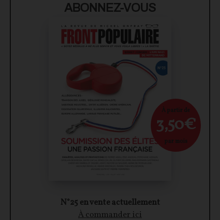
ABONNEZ-VOUS
À partir de
3,50€
par mois
N°25 en vente actuellement
À commander ici