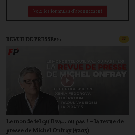
Voir les formules d'abonnement
REVUE DE PRESSE
CONT
F
P
FP+
Le monde tel qu'il va… ou pas ! – la revue de
presse de Michel Onfray (#203)