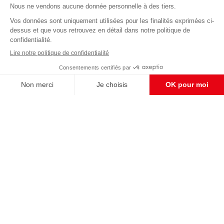
Abonnez-vous à notre newsletter
éditoriale
Pour maintenir la qualité de nos articles et vidéos, nous
avons besoin de votre soutien
Enregistrer
S'abonner et nous soutenir
CONTACT RÉDACTION
Pour nous écrire, proposer votre aide, un projet
concret, nous vous répondrons,
c'est ici :
contact@frontpopulaire.fr
CONTACT ABONNEMENT
Pour toute question, notre SERVICE CLIENTS
d'Evreux est à votre écoute au
02 78 88 00 35 du lundi au vendredi entre 9h et
18h , ou par mail à :
abo@frontpopulaire.fr