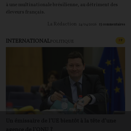
à une multinationale brésilienne, au détriment des
éleveurs français.
La Rédaction
24/04/2026
15
commentaires
INTERNATIONAL
CONT
F
P
POLITIQUE
Un émissaire de l’UE bientôt à la tête d’une
agence de l’ONU ?