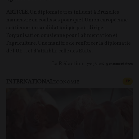
ARTICLE.
Un diplomate très influent à Bruxelles
manœuvre en coulisses pour que l’Union européenne
soutienne un candidat unique pour diriger
l’organisation onusienne pour l’alimentation et
l’agriculture. Une manière de renforcer la diplomatie
de l’UE… et d’affaiblir celle des États.
La Rédaction
17/03/2026
9
commentaires
INTERNATIONAL
CONT
F
P
ECONOMIE