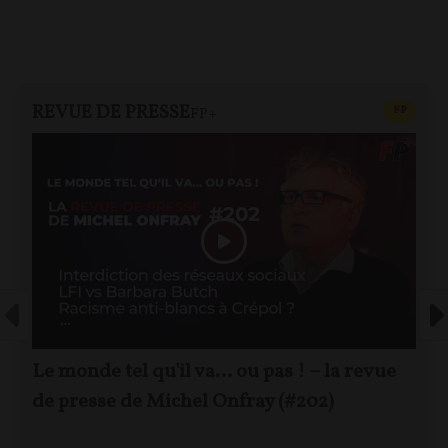
REVUE DE PRESSE
CONTEN
F
P
FP+
Le monde tel qu'il va… ou pas ! – la revue
de presse de Michel Onfray (#202)