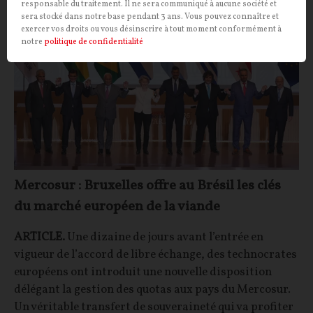
responsable du traitement. Il ne sera communiqué à aucune société et
sera stocké dans notre base pendant 3 ans. Vous pouvez connaître et
exercer vos droits ou vous désinscrire à tout moment conformément à
notre
politique de confidentialité
Mercosur : Bruxelles offre au Brésil les clés
du marché européen de la viande
ARTICLE.
Une dizaine de jours avant l’entrée en
vigueur de l’accord de libre échange, des technocrates
européens ont introduit une nouvelle disposition
délégant la gestion des quotas aux pays du Mercosur.
Un véritable transfert de souveraineté qui va profiter