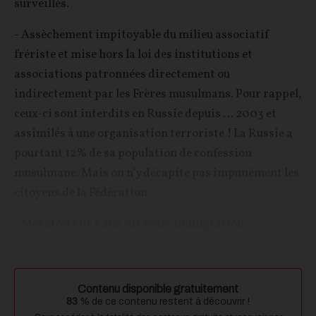
surveillés.
- Assèchement impitoyable du milieu associatif
frériste et mise hors la loi des institutions et
associations patronnées directement ou
indirectement par les Frères musulmans. Pour rappel,
ceux-ci sont interdits en Russie depuis … 2003 et
assimilés à une organisation terroriste ! La Russie a
pourtant 12% de sa population de confession
musulmane. Mais on n’y décapite pas impunément les
citoyens de la Fédération.
- Moratoire de 5 ans sur toute immigration...
Contenu disponible gratuitement
83
% de ce contenu restent à découvrir !