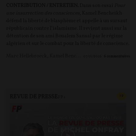
CONTRIBUTION / ENTRETIEN.
Dans son essai
Pour
une insurrection des consciences
, Kamel Bencheikh
défend la liberté de blasphème et appelle à un sursaut
républicain contre l’islamisme. Il revient aussi sur la
détention de son ami Boualem Sansal par le régime
algérien et sur le combat pour la liberté de conscience.
Marc Hellebroeck
,
Kamel Bencheikh
07/01/2026
6
commentaires
REVUE DE PRESSE
CONTEN
F
P
FP+