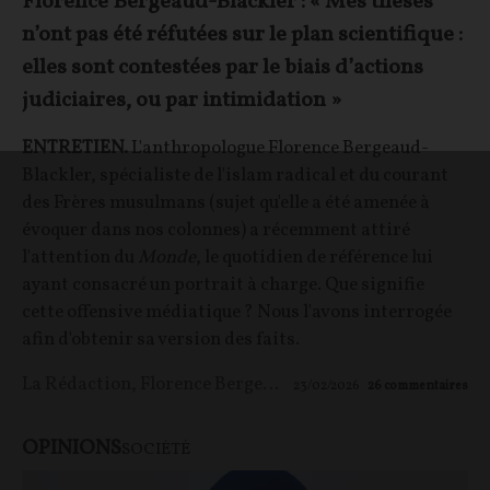
Florence Bergeaud-Blackler : « Mes thèses
n’ont pas été réfutées sur le plan scientifique :
elles sont contestées par le biais d’actions
judiciaires, ou par intimidation »
ENTRETIEN.
L'anthropologue Florence Bergeaud-
Blackler, spécialiste de l'islam radical et du courant
des Frères musulmans (sujet qu'elle a été amenée à
évoquer dans nos colonnes) a récemment attiré
l'attention du
Monde
, le quotidien de référence lui
ayant consacré un portrait à charge. Que signifie
cette offensive médiatique ? Nous l'avons interrogée
afin d'obtenir sa version des faits.
La Rédaction
,
Florence Bergeaud-Blackler
23/02/2026
26
commentaires
OPINIONS
SOCIÉTÉ