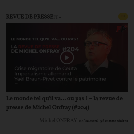
REVUE DE PRESSE
CONT
F
P
FP+
Le monde tel qu'il va… ou pas ! – la revue de
presse de Michel Onfray (#204)
Michel ONFRAY
08/08/2026
96
commentaires