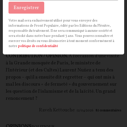
Enregistrer
Votre mail sera exclusivement utilisé pour vous envoyer des
informations de Front Populaire, édité par les Editions du Plénitre,
responsable du traitement. Il ne sera communiqué à aucune société et
Qu’est devenue la France des Lumières ? La
sera stocké dans notre base pendant 3 ans. Vous pouvez connaître et
exercer vos droits ou vous désinscrire à tout moment conformément à
laïcité à l’épreuve du renoncement politique
notre
politique de confidentialité
CONTRIBUTION / OPINION.
À l'occasion d'une visite
à la Grande mosquée de Paris, le ministre de
l'Intérieur (et des Cultes) Laurent Nuñez a tenu des
propos – qu'il a ensuite dit regretter – qui ont mis à
mal les discours « de fermeté » du gouvernement sur
les question de l'islamisme et de la laïcité. Un grand
renoncement ?
Raveh Kettouche
12/04/2026
81
commentaires
OPINIONS