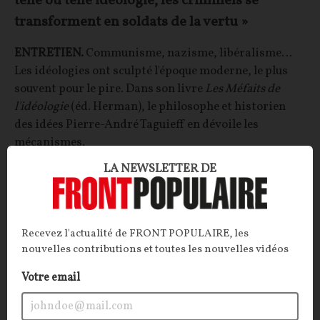
telle ou telle idéologie, les criminels se
transforment en soldats de la vertu »
ENTRETIEN.
Communisme, nazisme, libéralisme…
Les idéologies ont sculpté l'époque moderne, le plus
souvent pour le pire. Dans son livre
Les Méfaits de
l'idéologie
(éd. Herman), le philosophe et historien
des idées Pierre-André Taguieff en dévoile les
mécanismes.
LA NEWSLETTER DE
La Rédaction
,
Pierre-André TAGUIEFF
12/07/2026
6
commentaires
OPINIONS
POLITIQUE
Recevez l'actualité de FRONT POPULAIRE, les
nouvelles contributions et toutes les nouvelles vidéos
Votre email