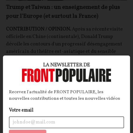
Trump et Taiwan : un enseignement de plus
pour l'Europe (et surtout la France)
CONTRIBUTION / OPINION.
Après sa récente visite
officielle en Chine (continentale), Donald Trump
dévoile les contours d'un progressif désengagement
américain du théâtre est-asiatique et du sensible
dossier taïwanais. Une dynamique qui pourrait valoir
LA NEWSLETTER DE
leçon pour ceux qui, chez nous, croient encore que
l'Amérique défendrait ses marches européennes…
François JOYAUX
22/05/2026
13
commentaires
Recevez l'actualité de FRONT POPULAIRE, les
nouvelles contributions et toutes les nouvelles vidéos
SOCIÉTÉ
POLITIQUE
Votre email