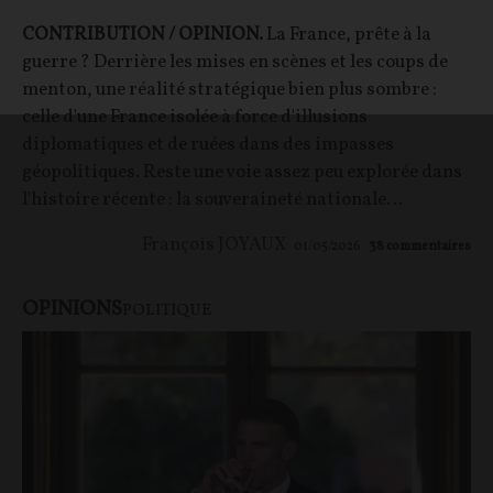
CONTRIBUTION / OPINION.
La France, prête à la
guerre ? Derrière les mises en scènes et les coups de
menton, une réalité stratégique bien plus sombre :
celle d'une France isolée à force d'illusions
diplomatiques et de ruées dans des impasses
géopolitiques. Reste une voie assez peu explorée dans
l'histoire récente : la souveraineté nationale…
François JOYAUX
01/05/2026
38
commentaires
OPINIONS
POLITIQUE