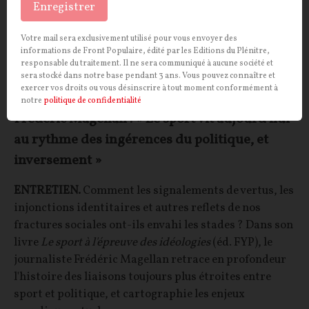
Enregistrer
Votre mail sera exclusivement utilisé pour vous envoyer des
informations de Front Populaire, édité par les Editions du Plénitre,
responsable du traitement. Il ne sera communiqué à aucune société et
sera stocké dans notre base pendant 3 ans. Vous pouvez connaître et
exercer vos droits ou vous désinscrire à tout moment conformément à
notre
politique de confidentialité
Frédéric Magellan : « Le sport vit aujourd'hui
au rythme des ingérences du politique, et
inversement »
ENTRETIEN.
Comment les signalements de vertus, les
injonctions identitaires et autres reflets de nos
fractures sociales ont-ils envahi les stades ? Dans son
livre
Le sport à l'épreuve des idéologies
(éd. FYP), le
journaliste Frédéric Magellan retrace en profondeur
l'histoire des liaisons toujours plus étroites entre
sport et politique, et cartographie les enjeux