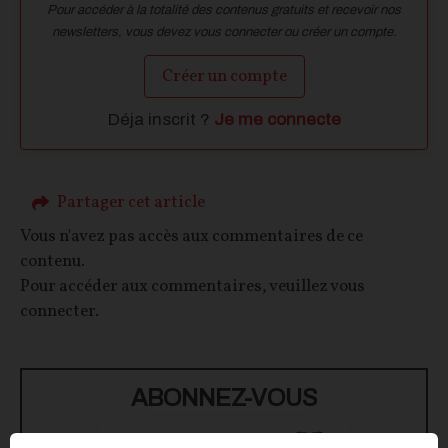
Pour accéder à la totalité des contenus gratuits et recevoir nos
newsletters, vous devez vous connecter ou créer un compte.
Créer un compte
Déja inscrit ?
Je me connecte
Partager cet article
Vous n'avez pas accès aux commentaires de ce
contenu.
Pour accéder aux commentaires, veuillez vous
connecter.
ABONNEZ-VOUS