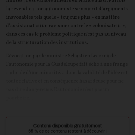
limites ; c’est valable ailleurs en France aussi. Parfois
la revendication autonomiste se nourrit d’arguments
inavouables tels que le « toujours plus » en matière
d’assistanat ou un racisme contre le « colonisateur »,
dans ces cas le problème politique n’est pas au niveau
de la structuration des institutions.
L’évocation par le ministre Sébastien Lecornu de
l’autonomie pour la Guadeloupe fait écho à une frange
radicale d’une minorité… donc la validité de l’idée est
toute relative et en conséquence hasardeuse pour ne
pas dire dangereuse. L’autonomie n’est pas un
pourboire...
Contenu disponible gratuitement
65
% de ce contenu restent à découvrir !