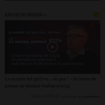
REVUE DE PRESSE
CONT
F
P
FP+
Le monde tel qu'il va… ou pas ! – la revue de
presse de Michel Onfray (#204)
Michel ONFRAY
08/08/2026
93
commentaires