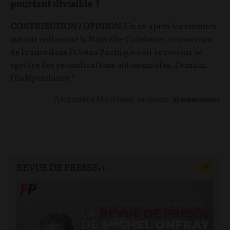
pourtant divisible ?
CONTRIBUTION / OPINION.
Un an après les émeutes
qui ont enflammé la Nouvelle-Calédonie, ce morceau
de France dans l'Océan Pacifique voit se revenir le
spectre des revendications autonomistes. Demain,
l'indépendance ?
Alexandre Martinez
02/09/2025
35
commentaires
REVUE DE PRESSE
CONTEN
F
P
FP+