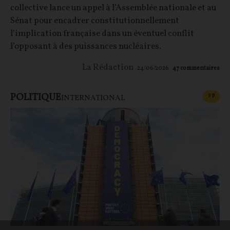
collective lance un appel à l’Assemblée nationale et au
Sénat pour encadrer constitutionnellement
l’implication française dans un éventuel conflit
l’opposant à des puissances nucléaires.
La Rédaction
24/06/2026
47
commentaires
POLITIQUE
CONT
F
P
INTERNATIONAL