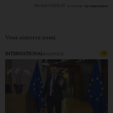
Michel ONFRAY
01/08/2026
69
commentaires
Vous aimerez aussi
INTERNATIONAL
CONT
F
P
POLITIQUE