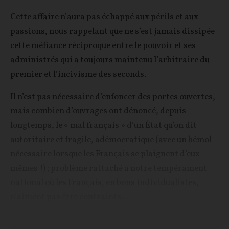
Cette affaire n’aura pas échappé aux périls et aux
passions, nous rappelant que ne s’est jamais dissipée
cette méfiance réciproque entre le pouvoir et ses
administrés qui a toujours maintenu l’arbitraire du
premier et l’incivisme des seconds.
Il n’est pas nécessaire d’enfoncer des portes ouvertes,
mais combien d’ouvrages ont dénoncé, depuis
longtemps, le « mal français » d’un État qu’on dit
autoritaire et fragile, adémocratique (avec un bémol
nécessaire lorsque les Français se plaignent d’eux-
mêmes !) ; problème rattaché à notre tempérament
national où les Français, en bons individualistes,
n’aiment pas être contraints...