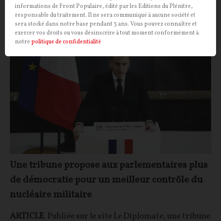
Louis HOANG NGO
14/07/2026
1
commentaire
informations de Front Populaire, édité par les Editions du Plénitre,
responsable du traitement. Il ne sera communiqué à aucune société et
sera stocké dans notre base pendant 3 ans. Vous pouvez connaître et
POLITIQUE
CONT
F
P
ARMÉE
exercer vos droits ou vous désinscrire à tout moment conformément à
notre
politique de confidentialité
Une tribune propose aux parlementaires plus
de démocratie pour un meilleur contrôle du
nucléaire militaire
ARTICLE
. Publiée sur le site Le Diplomate, une tribune