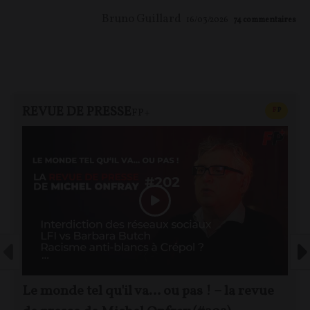
Bruno Guillard
16/03/2026
74
commentaires
REVUE DE PRESSE
CONTEN
F
P
FP+
Le monde tel qu'il va… ou pas ! – la revue