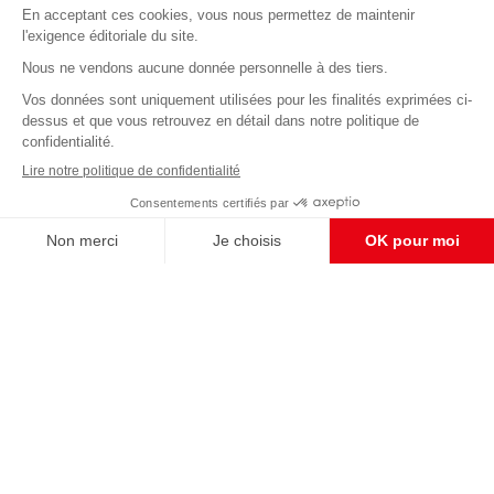
Abonnez-vous à notre newsletter
éditoriale
Pour maintenir la qualité de nos articles et vidéos, nous
avons besoin de votre soutien
Enregistrer
S'abonner et nous soutenir
CONTACT RÉDACTION
Pour nous écrire, proposer votre aide, un projet
concret, nous vous répondrons,
c'est ici :
contact@frontpopulaire.fr
CONTACT ABONNEMENT
Pour toute question, notre SERVICE CLIENTS
d'Evreux est à votre écoute au