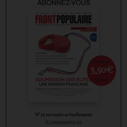
ABONNEZ-VOUS
À partir de
3,50€
par mois
N°25 en vente actuellement
À commander ici