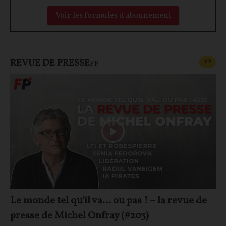
Voir les formules d'abonnement
REVUE DE PRESSE
CONT
F
P
FP+
Le monde tel qu'il va… ou pas ! – la revue de
presse de Michel Onfray (#203)