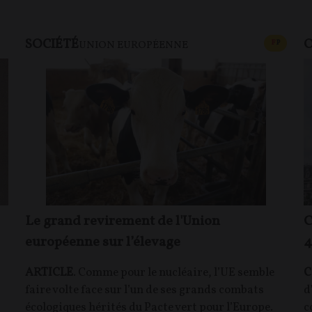
SOCIÉTÉ
O
CONTEN
F
P
UNION EUROPÉENNE
Le grand revirement de l'Union
C
européenne sur l’élevage
4
ARTICLE
. Comme pour le nucléaire, l’UE semble
C
faire volte face sur l’un de ses grands combats
d
écologiques hérités du Pacte vert pour l’Europe.
c