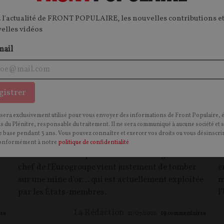
 l'actualité de FRONT POPULAIRE, les nouvelles contributions et
velles vidéos
mail
Comment l’Eurogroupe compte remplir
D
gistrer
les coffres de Bruxelles
m
 sera exclusivement utilisé pour vous envoyer des informations de Front Populaire, 
ns du Plénitre, responsable du traitement. Il ne sera communiqué à aucune société et 
ARTICLE.
Pour financer le colossal budget
A
 base pendant 3 ans. Vous pouvez connaître et exercer vos droits ou vous désinscrir
pluriannuel qu'elle prépare pour l'UE, la
e
onformément à notre
politique de confidentialité
Commission européenne a besoin d'argent. Le
l
chef de l'Eurogroupe vient justement de tomber
e
sur une mine d'or… qui est actuellement exploitée
m
par les États-membres.
l
La Rédaction
es
21/07/2026
19
commentaires