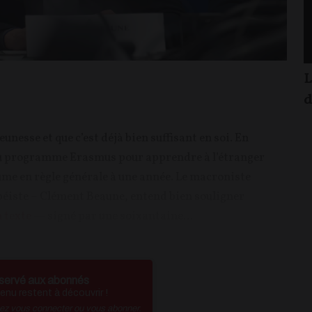
L
d
unesse et que c’est déjà bien suffisant en soi. En
 du programme Erasmus pour apprendre à l’étranger
ume en règle générale à une année. Le macroniste
opéiste – Clément Beaune, entend bien souligner
 texte
— signé par une soixantaine...
servé aux abonnés
nu restent à découvrir !
vez vous connecter ou vous abonner.