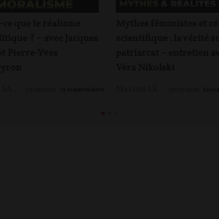
-ce que le réalisme
Mythes féministes et ré
itique ? – avec Jacques
scientifique : la vérité s
et Pierre-Yves
patriarcat – entretien a
yron
Véra Nikolski
Jacques SAPIR
,
Pierre-Yves ROUGEYRON
,
Maxime LE NAGARD
Maxime LE NAGARD
05/08/2026
19
commentaires
30/07/2026
62
co