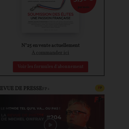
par mois
N°25 en vente actuellement
À commander ici
Voir les formules d'abonnement
EVUE DE PRESSE
CONTENU PAYAN
F
P
FP+