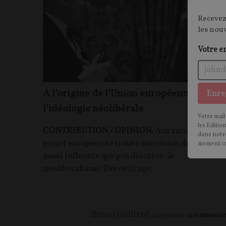
Recevez
les nou
Votre e
À l’origine de l’Union européenne :
Enre
l’idéologie néolibérale
Votre mail
les Editio
CONTRIBUTION / OPINION.
Aux racines du
dans notre
projet européen se trouve une vision du monde
moment c
aussi influente que peu discutée : le
néolibéralisme. Décorticage.
Bruno Guillard
24/07/2026
11
commentair