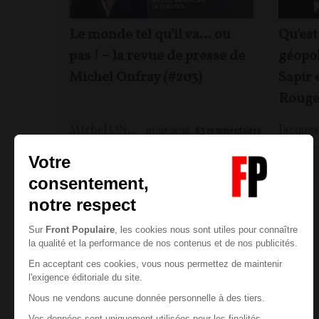
Le monde tel qu'il va… ou
Qu'est
pas ! – la revue de presse de
géopol
Michel Onfray (#203)
Sapir 
Rouge
Michel ONFRAY
01/08/2026
83
commentaires