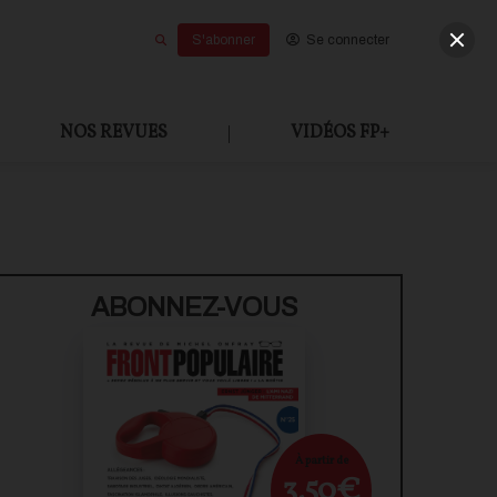
S'abonner
Se connecter
NOS REVUES
|
VIDÉOS FP+
U PAYANT
ABONNEZ-VOUS
À partir de
3,50€