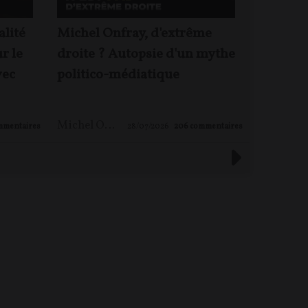
alité
Michel Onfray, d'extrême
Le mond
ur le
droite ? Autopsie d'un mythe
pas ! – 
vec
politico-médiatique
Michel 
Michel ONFRAY
,
Maxime LE NAGARD
mmentaires
28/07/2026
206
commentaires