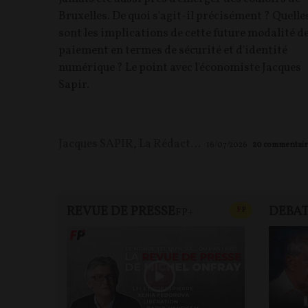
Bruxelles. De quoi s'agit-il précisément ? Quelle
sont les implications de cette future modalité d
paiement en termes de sécurité et d'identité
numérique ? Le point avec l'économiste Jacques
Sapir.
Jacques SAPIR
,
La Rédaction
16/07/2026
20
commentair
REVUE DE PRESSE
DEBA
CONTENU PAYAN
F
P
FP+