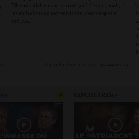
Elle entend désormais protéger l’élevage, malgré
b
s
les émissions du secteur. Enfin, c'est ce qu'elle
t
e
prétend.
a
a
d
t
P
La Rédaction
es
16/07/2026
25
commentaires
T
RENCONTRES
T
CONTENU PAYANT
F
P
FP+
FP+