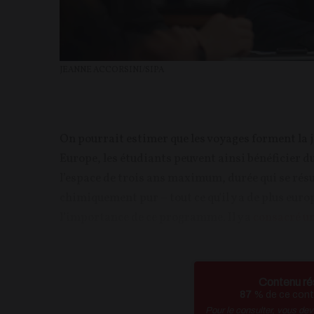
JEANNE ACCORSINI/SIPA
On pourrait estimer que les voyages forment la je
Europe, les étudiants peuvent ainsi bénéficier
l’espace de trois ans maximum, durée qui se rés
chimiquement pur – tout ce qu'il y a de plus eur
l’importance de ce programme. Il y a
consacré un
Contenu ré
87
% de ce conte
Pour le consulter, vous de