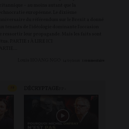
ritannique – au moins autant que la
echnocratie européenne. Le dixième
nniversaire du référendum sur le Brexit a donné
ux tenants de l'idéologie dominante l'occasion
e ressortir leur propagande. Mais les faits sont
êtus. PARTIE 1 À LIRE ICI
ARTIE...
Louis HOANG NGO
14/07/2026
1
commentaire
DÉCRYPTAGE
REVUE 
CONTENU PAYANT
F
P
FP+