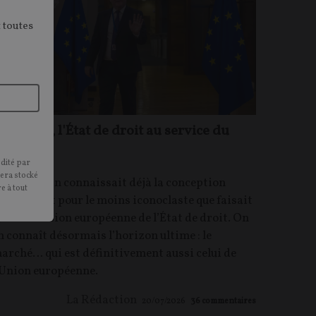
 toutes
ans l'UE, l'État de droit au service du
arché
édité par
sera stocké
RTICLE.
On connaissait déjà la conception
e à tout
xtensive et pour le moins iconoclaste que faisait
a Commission européenne de l’État de droit. On
n connaît désormais l’horizon ultime : le
arché… qui est définitivement aussi celui de
’Union européenne.
La Rédaction
20/07/2026
36
commentaires