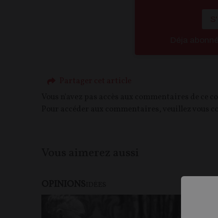
S
Déja abonn
Partager cet article
Vous n'avez pas accès aux commentaires de ce c
Pour accéder aux commentaires, veuillez vous c
Vous aimerez aussi
OPINIONS
IDÉES