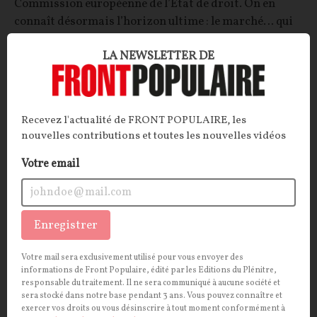
Commission européenne de l’État de droit. On en
connaît désormais l’horizon ultime : le marché… qui
est définitivement aussi celui de l’Union européenne.
LA NEWSLETTER DE
La Rédaction
20/07/2026
36
commentaires
OPINIONS
INTERNATIONAL
Recevez l'actualité de FRONT POPULAIRE, les
nouvelles contributions et toutes les nouvelles vidéos
Votre email
Enregistrer
Votre mail sera exclusivement utilisé pour vous envoyer des
informations de Front Populaire, édité par les Editions du Plénitre,
responsable du traitement. Il ne sera communiqué à aucune société et
sera stocké dans notre base pendant 3 ans. Vous pouvez connaître et
Chroniques d'un impossible Brexit, partie 4 :
exercer vos droits ou vous désinscrire à tout moment conformément à