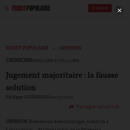
S'abonner
FRONT POPULAIRE
OPINIONS
OPINIONS
PRIMAIRE POPULAIRE
Jugement majoritaire : la fausse
solution
Philippe GUERENDEL
20/03/2022
Partager cet article
OPINION.
Renouveau démocratique, solution à
l’abstention… Malgré l’échec de la Primaire