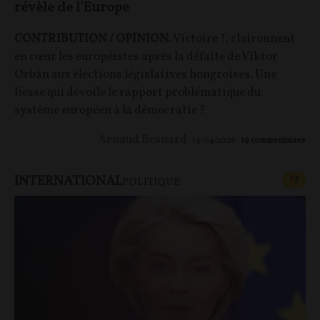
révèle de l'Europe
CONTRIBUTION / OPINION.
Victoire !, claironnent
en cœur les européistes après la défaite de Viktor
Orbán aux élections législatives hongroises. Une
liesse qui dévoile le rapport problématique du
système européen à la démocratie ?
Arnaud Besnard
19/04/2026
19
commentaires
INTERNATIONAL
CONT
F
P
POLITIQUE