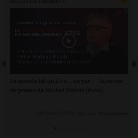
REVUE DE PRESSE
CONTEN
F
P
FP+
Le monde tel qu'il va… ou pas ! – la revue
de presse de Michel Onfray (#202)
Michel ONFRAY
25/07/2026
150
commentaires