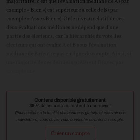
majoritaire, c’est que l’évaluation médiane de A (par
exemple « Bien ») est supérieure à celle de B (par
exemple « Assez Bien »). Or le niveau relatif de ces
deux évaluations médianes ne dépend que d’une
partie des électeurs, car la hiérarchie du vote des
électeurs qui ont évalué A et B sous l’évaluation
médiane de B n’entre pas en ligne de compte. Ainsi, si
une majorité de ces derniers préfèrent B (avec par
exemple une...
Contenu disponible gratuitement
39
% de ce contenu restent à découvrir !
Pour accéder à la totalité des contenus gratuits et recevoir nos
newsletters, vous devez vous connecter ou créer un compte.
Créer un compte