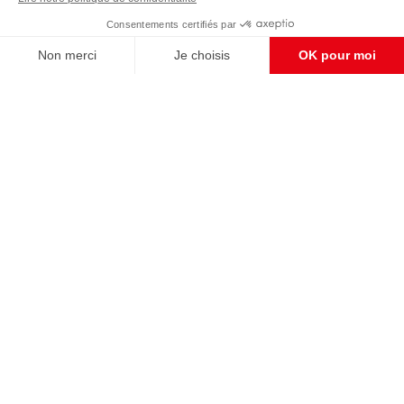
Enregistrer
S'abonner et nous soutenir
CONTACT RÉDACTION
Pour nous écrire, proposer votre aide, un projet
concret, nous vous répondrons,
c'est ici :
contact@frontpopulaire.fr
CONTACT ABONNEMENT
Pour toute question, notre SERVICE CLIENTS
d'Evreux est à votre écoute au
02 78 88 00 35 du lundi au vendredi entre 9h et
18h , ou par mail à :
abo@frontpopulaire.fr
L'actualité vue par les souverainistes