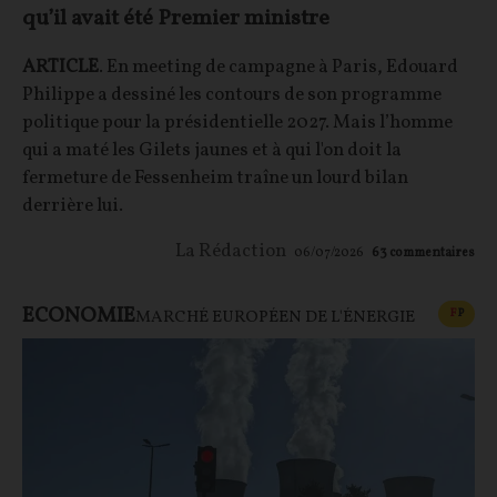
qu’il avait été Premier ministre
ARTICLE
. En meeting de campagne à Paris, Edouard
Philippe a dessiné les contours de son programme
politique pour la présidentielle 2027. Mais l’homme
qui a maté les Gilets jaunes et à qui l'on doit la
fermeture de Fessenheim traîne un lourd bilan
derrière lui.
La Rédaction
06/07/2026
63
commentaires
ECONOMIE
CONT
F
P
MARCHÉ EUROPÉEN DE L'ÉNERGIE