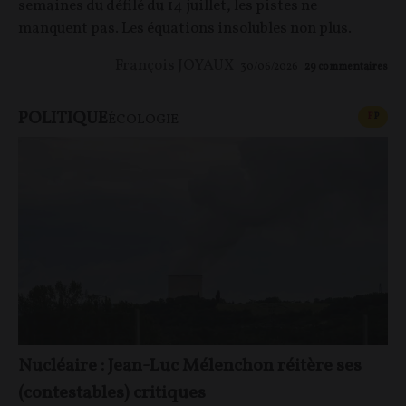
semaines du défilé du 14 juillet, les pistes ne
manquent pas. Les équations insolubles non plus.
François JOYAUX
30/06/2026
29
commentaires
POLITIQUE
CONT
F
P
ÉCOLOGIE
Nucléaire : Jean-Luc Mélenchon réitère ses
(contestables) critiques