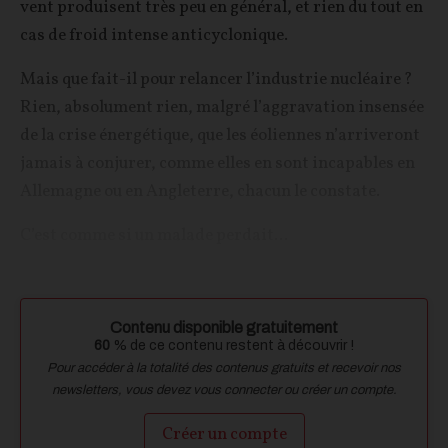
vent produisent très peu en général, et rien du tout en
cas de froid intense anticyclonique.
Mais que fait-il pour relancer l’industrie nucléaire ?
Rien, absolument rien, malgré l’aggravation insensée
de la crise énergétique, que les éoliennes n’arriveront
jamais à conjurer, comme elles en sont incapables en
Allemagne ou en Angleterre, chacun le constate.
C’est comme si un malade perdait...
Contenu disponible gratuitement
60
% de ce contenu restent à découvrir !
Pour accéder à la totalité des contenus gratuits et recevoir nos
newsletters, vous devez vous connecter ou créer un compte.
Créer un compte