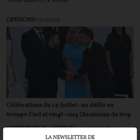
Vous aimerez aussi
OPINIONS
POLITIQUE
Célébrations du 14-Juillet : un défilé en
trompe-l’œil et vingt-cinq Ukrainiens de trop
CONTRIBUTION / OPINION.
Le 14 juillet, fête
nationale de la France. De la France… ou de l'Europe ?
LA NEWSLETTER DE