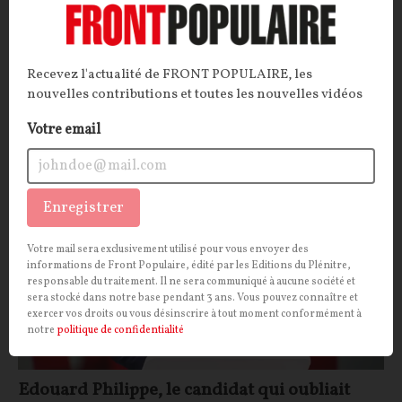
Emmanuel Macron a vu dans le défilé parisien de ce
mardi l'occasion d'allier deux de ses passions : la mise
en scène et l'effacement de la France.
Recevez l'actualité de FRONT POPULAIRE, les
François JOYAUX
nouvelles contributions et toutes les nouvelles vidéos
16/07/2026
55
commentaires
Votre email
POLITIQUE
CONT
F
P
MACRONISME
Enregistrer
Votre mail sera exclusivement utilisé pour vous envoyer des
informations de Front Populaire, édité par les Editions du Plénitre,
responsable du traitement. Il ne sera communiqué à aucune société et
sera stocké dans notre base pendant 3 ans. Vous pouvez connaître et
exercer vos droits ou vous désinscrire à tout moment conformément à
notre
politique de confidentialité
Edouard Philippe, le candidat qui oubliait